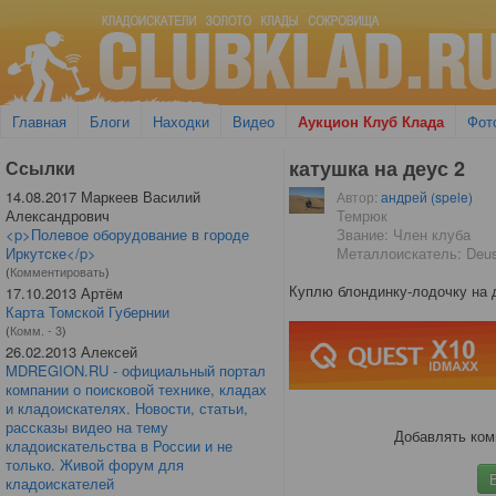
Главная
Блоги
Находки
Видео
Аукцион Клуб Клада
Фот
катушка на деус 2
Ссылки
14.08.2017 Маркеев Василий
Автор:
андрей (spele)
Александрович
Темрюк
<p>Полевое оборудование в городе
Звание: Член клуба
Иркутске</p>
Металлоискатель: Deu
(
Комментировать
)
Куплю блондинку-лодочку на д
17.10.2013 Артём
Карта Томской Губернии
(
Комм. - 3
)
26.02.2013 Алексей
MDREGION.RU - официальный портал
компании о поисковой технике, кладах
и кладоискателях. Новости, статьи,
рассказы видео на тему
Добавлять ком
кладоискательства в России и не
только. Живой форум для
кладоискателей