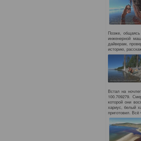
Позже, общаясь
инженерной маш
дайверам, прове
историю, расск
Встал на ночлег
100.709279. См
которой они во
хариус, белый х
приготовил. Всё 