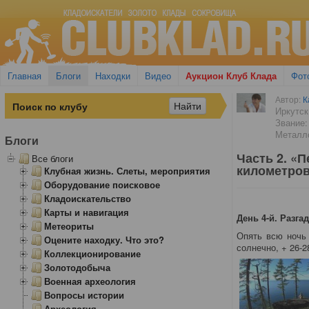
Главная
Блоги
Находки
Видео
Аукцион Клуб Клада
Фот
Автор:
К
Иркутск
Звание:
Металло
Блоги
Часть 2. «
Все блоги
километров
Клубная жизнь. Слеты, мероприятия
Оборудование поисковое
Кладоискательство
Карты и навигация
День 4-й. Разг
Метеориты
Опять всю ночь
Оцените находку. Что это?
солнечно, + 26-2
Коллекционирование
Золотодобыча
Военная археология
Вопросы истории
Археология