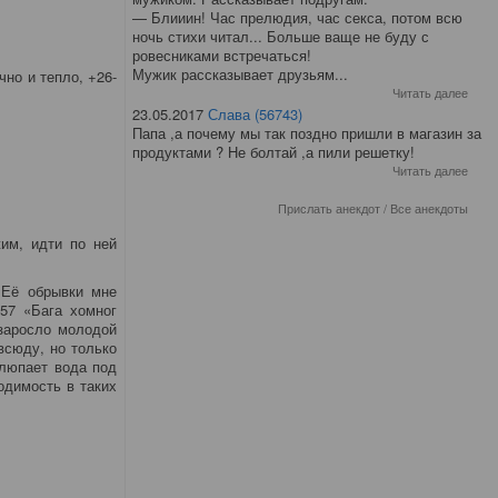
— Блииин! Час прелюдия, час секса, потом всю
ночь стихи читал... Больше ваще не буду с
ровесниками встречаться!
Мужик рассказывает друзьям...
но и тепло, +26-
Читать далее
23.05.2017
Слава (56743)
Папа ,а почему мы так поздно пришли в магазин за
продуктами ? Не болтай ,а пили решетку!
Читать далее
Прислать анекдот
/
Все анекдоты
жим, идти по ней
 Её обрывки мне
757 «Бага хомног
заросло молодой
всюду, но только
хлюпает вода под
ходимость в таких