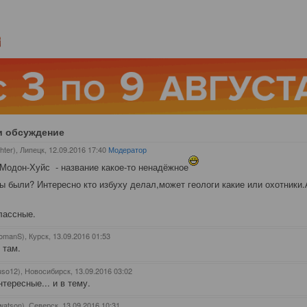
и обсуждение
hter), Липецк
, 12.09.2016 17:40
Модератор
Модон-Хуйс - название какое-то ненадёжное
ы были? Интересно кто избуху делал,может геологи какие или охотники
лассные.
omanS), Курск
, 13.09.2016 01:53
 там.
uso12), Новосибирск
, 13.09.2016 03:02
тересные... и в тему.
watson), Северск
, 13.09.2016 10:31