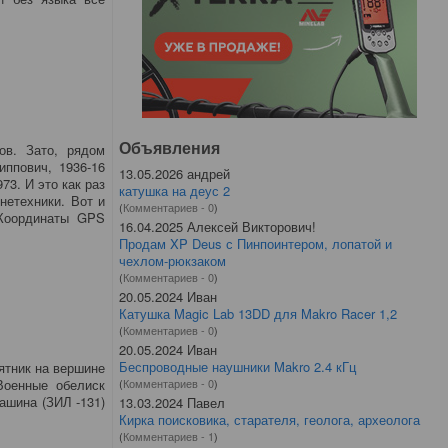
Объявления
ов. Зато, рядом
ппович, 1936-16
13.05.2026 андрей
73. И это как раз
катушка на деус 2
нетехники. Вот и
(
Комментариев - 0
)
 Координаты GPS
16.04.2025 Алексей Викторович!
Продам XP Deus с Пинпоинтером, лопатой и
чехлом-рюкзаком
(
Комментариев - 0
)
20.05.2024 Иван
Катушка Magic Lab 13DD для Makro Racer 1,2
(
Комментариев - 0
)
20.05.2024 Иван
Беспроводные наушники Makro 2.4 кГц
ятник на вершине
(
Комментариев - 0
)
Военные обелиск
ашина (ЗИЛ -131)
13.03.2024 Павел
.
Кирка поисковика, старателя, геолога, археолога
(
Комментариев - 1
)