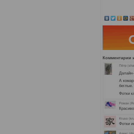
Комментарии 
Пётр (sha
Далайн-
А комар
беглые.
Фотки к
Роман (R
Красиво
Kruso (kr
Фотки ин
Алекс (dr