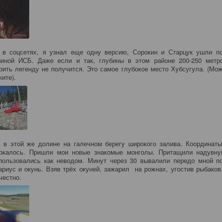
 в соцсетях, я узнал еще одну версию, Сорокин и Старцук ушли п
иной ИСБ. Даже если и так, глубины в этом районе 200-250 метр
рить легенду не получится. Это самое глубокое место Хубсугула. (Може
ажите).
 в этой же долине на галечном берегу широкого залива. Координат
еркалось. Пришли мои новые знакомые монголы. Притащили надувну
спользовались как неводом. Минут через 30 вывалили передо мной п
ариус и окунь. Взяв трёх окуней, зажарил на рожнах, угостив рыбаков
честно.