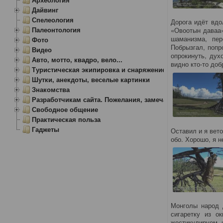
Дайвинг
Спелеология
Дорога идёт вдо
Палеонтология
«Овоотын даваа»
шаманизма, пер
Фото
Побрызгал, попр
Видео
опрокинуть, дух
Авто, мотто, квадро, вело...
видно кто-то до
Туристическая экипировка и снаряжение
Шутки, анекдоты, веселые картинки
Знакомства
Разработчикам сайта. Пожелания, замечания.
Свободное общение
Практическая польза
Гаджеты
Оставил и я вет
обо. Хорошо, я н
Монголы народ 
сигаретку из о
жестикулируем 