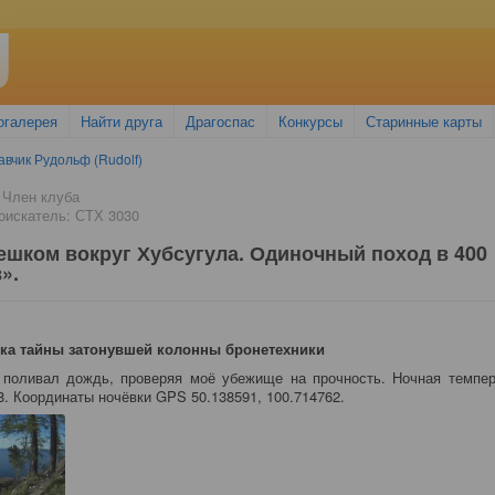
огалерея
Найти друга
Драгоспас
Конкурсы
Старинные карты
авчик Рудольф (Rudolf)
 Член клуба
искатель: СТХ 3030
Пешком вокруг Хубсугула. Одиночный поход в 400
».
адка тайны затонувшей колонны бронетехники
 поливал дождь, проверяя моё убежище на прочность. Ночная темпер
8. Координаты ночёвки GPS 50.138591, 100.714762.