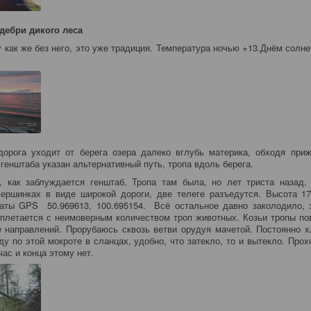
 дебри дикого леса
 как же без него, это уже традиция. Температура ночью +13.Днём солнеч
орога уходит от берега озера далеко вглубь материка, обходя при
 генштаба указан альтернативный путь, тропа вдоль берега.
, как заблуждается генштаб. Тропа там была, но лет триста назад.
ершинках в виде широкой дороги, две телеге разъедутся. Высота 1
наты GPS 50.969613, 100.695154. Всё остальное давно заколодило, 
плетается с неимоверным количеством троп животных. Козьи тропы по
 направлений. Прорубаюсь сквозь ветви орудуя мачетой. Постоянно 
ду по этой мокроте в сланцах, удобно, что затекло, то и вытекло. Про
час и конца этому нет.