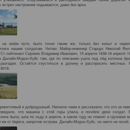
их встреч настроение подымается, даже без архи.
на моём пути, было точно таким же, только без копыт и череп
елиск нашим солдатам. Читаю: Майор-инженер Старцук Николай Фили
 Ст.лейтенант Сорокин Владимир Иванович, 15 апреля 1938-16 апреля 19
а Далайн-Модон-Хуйс там, где по описанию ушла под лёд колонна бро
разгадке. Остаётся спуститься в долину и расспросить местных.
18018.
риветливый и добродушный. Напоили чаем и рассказали, что это за пам
оведали, что машина с этой горы упала, и погибли двое солдат. 
лонна была, шла по льду в апреле, в каком году не помнят и грузовая м
 км от берега, напротив острова Далайн-Модон-Хуйс, но никто не погиб