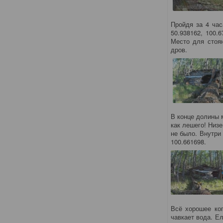
Пройдя за 4 час
50.938162, 100.
Место для стоян
дров.
В конце долины 
как лешего! Низе
не было. Внутри
100.661698.
Всё хорошее ког
чавкает вода. Е