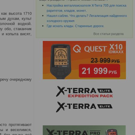
Настройка металлоискателя X-Terra 705 для поиска
раритетов, кладов, монет.
 как высота 1710
Нашел саблю. Что делать? Легализация найденного
ным духам, культ
холодного оружия
олочной водкой.
Где искать клады. Старинные дороги.
у обо, стаканчик
 и копыта висят,
Все статьи раздела
тречу очередному
сто протягивают
мы и веселимся,
И без языка всё