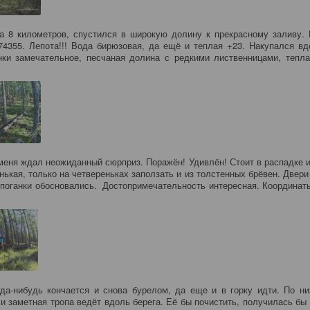
а 8 километров, спустился в широкую долину к прекрасному заливу
674355. Лепота!!! Вода бирюзовая, да ещё и теплая +23. Накупался вд
ки замечательное, песчаная долина с редкими лиственницами, тепл
меня ждал неожиданный сюрприз. Поражён! Удивлён! Стоит в распадке и
нькая, только на четвереньках заползать и из толстенных брёвен. Двери 
 поганки обосновались. Достопримечательность интересная. Координат
да-нибудь кончается и снова бурелом, да еще и в горку идти. По н
ли заметная тропа ведёт вдоль берега. Её бы почистить, получилась бы