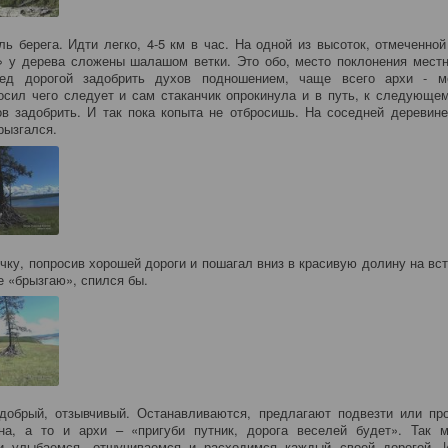
ль берега. Идти легко, 4-5 км в час. На одной из высоток, отмеченной
 у дерева сложены шалашом ветки. Это обо, место поклонения мест
ед дорогой задобрить духов подношением, чаще всего архи - м
осил чего следует и сам стаканчик опрокинула и в путь, к следующем
ов задобрить. И так пока копыта не отбросишь. На соседней деревине
брызгался.
очку, попросив хорошей дороги и пошагал вниз в красивую долину на вс
е «брызгаю», спился бы.
добрый, отзывчивый. Останавливаются, предлагают подвезти или про
кна, а то и архи – «пригуби путник, дорога веселей будет». Так 
и улыбаемся, отшучиваемся и расходимся каждый своей дорогой. 