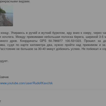
 прекрасными видами.
 концу. Упираюсь в ручей и жуткий бурелом, иду вниз к озеру, через ча
я ночлега. Между прижимами небольшая полоска берега, шириной 3-5 
много дров. Координаты GPS 50.786977 100.531323. Прошел за д
ива, судя по карте километра два, нужно пройти над прижимом и за
Расстояние не большое за 30-40 минут добежать успею. Не побежал и х
едует.
Кавчик
е
www.youtube.com/user/RudolfKavchik
7