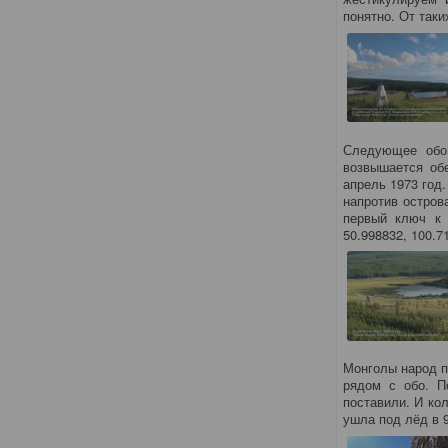
понятно. От так
Следующее обо 
возвышается об
апрель 1973 год.
напротив остров
первый ключ к 
50.998832, 100.7
Монголы народ п
рядом с обо. П
поставили. И ко
ушла под лёд в 9