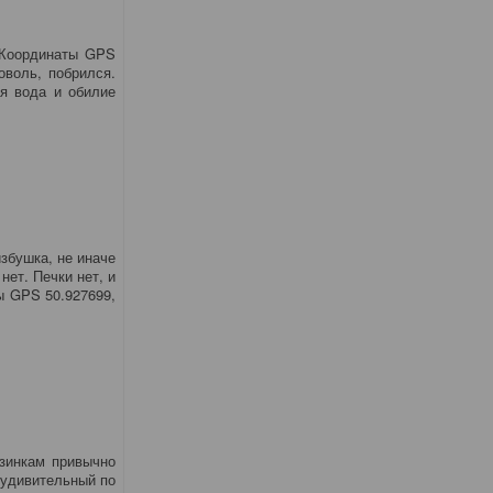
. Координаты GPS
оволь, побрился.
ая вода и обилие
збушка, не иначе
нет. Печки нет, и
ы GPS 50.927699,
изинкам привычно
 удивительный по