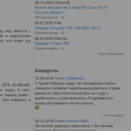
08.10.2023 Алексей
Куплю катушку на Х-тера705 13 на 18.75
кГц.лен.область
(
Комментариев - 0
)
20.07.2023 Fed
Продам Катушку FULL Nel BIG 15x17
од лёд вместе с
(
Комментариев - 0
)
ов и недоступны
28.04.2023 Виктор
т, кто знает эту
Продам X-Terra 705
(
Комментариев - 0
)
Все объявления
Анекдоты
18.06.2019
Алекс (drwatson)
У одной бабушки вдруг не заладилась жизнь:
ы GPS 50.990448,
сбежала любимая черепашка,разбилась старая
ю лодку и сеть,
крынка,и сама поскользнулась на льду,и
ол мешка рыбы -
разболелась,и расхворалась.И вдобавок ко
. Они поймали, я
всему,ей привезли на несколько...
Читать далее
25.12.2018
Роман (Hunter1963)
18–летняя девушка переспала с 50–летним
мужиком. Рассказывает подругам: