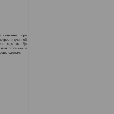
с стемнеет, пора
метров и длинной
ень 13,5 км. До
 ним огромный и
орошо сделал.