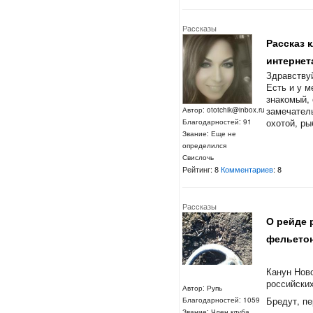
Рассказы
Рассказ 
интернет
Здравству
Есть и у м
знакомый, 
замечатель
Автор: ototchik@inbox.ru
охотой, ры
Благодарностей: 91
Звание: Еще не
определился
Свислочь
Рейтинг: 8
Комментариев
: 8
Рассказы
О рейде 
фельетон
Канун Ново
российских
Автор: Рупь
Бредут, п
Благодарностей: 1059
Звание: Член клуба