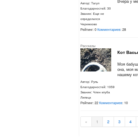
Вчера у ме
Автор: Тагул
Благодарностей: 30
Звание: Еще не
определился
Черемхово
Рейтинг: 0
Комментариев
: 28
Рассказы
Кот Вась
Моя бабушк
она, моя м
нашему кот
Автор: Рупь
Благодарностей: 1059
Звание: Член клуба
Липецк
Рейтинг: 22
Комментариев
: 10
«
1
2
3
4