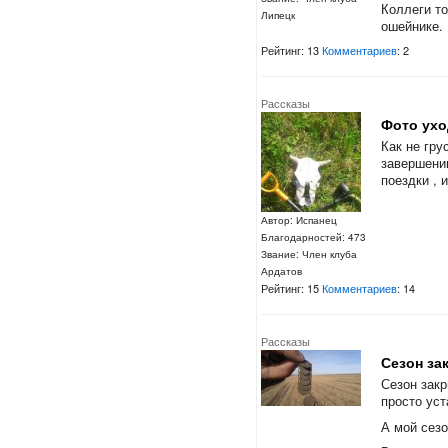
Коллеги т
Липецк
ошейнике. 
Рейтинг: 13
Комментариев
: 2
Рассказы
Фото ухо
Как не гру
завершению
поездки , 
Автор: Испанец
Благодарностей: 473
Звание: Член клуба
Ардатов
Рейтинг: 15
Комментариев
: 14
Рассказы
Сезон за
Сезон закр
просто уст
А мой сезо