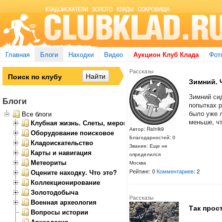
Главная
Блоги
Находки
Видео
Аукцион Клуб Клада
Фот
Рассказы
Зимний. 
Зимний сид
Блоги
попытках р
было уже 
Все блоги
меньше, чт
Клубная жизнь. Слеты, мероприятия
Автор: Ratnik9
Оборудование поисковое
Благодарностей: 0
Кладоискательство
Звание: Еще не
Карты и навигация
определился
Метеориты
Москва
Рейтинг: 0
Комментариев
: 2
Оцените находку. Что это?
Коллекционирование
Золотодобыча
Рассказы
Военная археология
Так прос
Вопросы истории
Археология