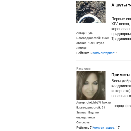
А шуты т
Первые сви
XIV веков,
коронован
придворны
Автор: Рупь
Традиционн
Благодарностей: 1059
Звание: Член клуба
Липецк
Рейтинг: 6
Комментариев
: 1
Рассказы
Приметы 
Всем добро
кладоиска
интернета)
нов
Кл
Автор: ototchik@inbox.ru
- народ фа
Благодарностей: 91
Звание: Еще не
определился
Свислочь
Рейтинг: 7
Комментариев
: 17