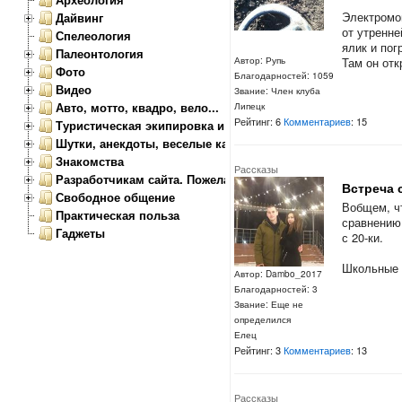
Электромо
Дайвинг
от утренн
Спелеология
ялик и пог
Палеонтология
Там он отк
Автор: Рупь
Фото
Благодарностей: 1059
Видео
Звание: Член клуба
Авто, мотто, квадро, вело...
Липецк
Рейтинг: 6
Комментариев
: 15
Туристическая экипировка и снаряжение
Шутки, анекдоты, веселые картинки
Знакомства
Рассказы
Разработчикам сайта. Пожелания, замечания.
Встреча 
Свободное общение
Вобщем, чт
Практическая польза
сравнению 
Гаджеты
с 20-ки.
Школьные б
Автор: Dambo_2017
Благодарностей: 3
Звание: Еще не
определился
Елец
Рейтинг: 3
Комментариев
: 13
Рассказы