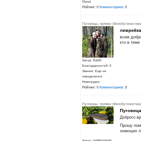
Орша
Рейтинг: 0
Комментариев
: 0
Пуговицы, пряжки (Филобутонистика
ливрейка
всем добро
кто в теме
Автор: Katrin
Благодарностей: 0
Звание: Еще не
определился
Новогрудок
Рейтинг: 0
Комментариев
: 3
Пуговицы, пряжки (Филобутонистика
Пуговица
Доброго в
Прошу пом
знающих л
Автор: goldenmagic