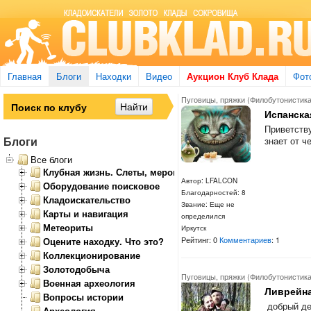
Главная
Блоги
Находки
Видео
Аукцион Клуб Клада
Фот
Пуговицы, пряжки (Филобутонистика
Испанска
Приветств
Блоги
знает от ч
Все блоги
Клубная жизнь. Слеты, мероприятия
Автор: LFALCON
Оборудование поисковое
Благодарностей: 8
Кладоискательство
Звание: Еще не
Карты и навигация
определился
Метеориты
Иркутск
Рейтинг: 0
Комментариев
: 1
Оцените находку. Что это?
Коллекционирование
Золотодобыча
Пуговицы, пряжки (Филобутонистика
Военная археология
Ливрейна
Вопросы истории
добрый ден
Археология