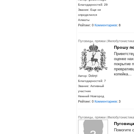
Благодарностей: 29
Звание: Еще не
определился
Алматы
Рейтинг: 0
Комментариев
: 8
Пуговицы, пряжки (Филобутонистика
Прошу по
Приветств
оценке на
покрытие п
превративш
копейка...
Автор: Dobryi
Благодарностей: 7
Звание: Активный
участник
Нижний Новгород
Рейтинг: 0
Комментариев
: 3
Пуговицы, пряжки (Филобутонистика
Пуговица
Помогите 