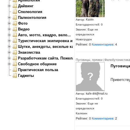
Дайвинг
Спелеология
Палеонтология
Автор: Katrin
Фото
Благодарностей: 0
Видео
Звание: Еще не
Авто, мотто, квадро, вело...
определился
Новогрудок
Туристическая экипировка и снаряжение
Рейтинг: 0
Комментариев
: 4
Шутки, анекдоты, веселые картинки
Знакомства
Разработчикам сайта. Пожелания, замечания.
Пуговицы, пряжки (Филобутонистика
Свободное общение
Пуговиц
Практическая польза
Гаджеты
Приветств
Автор: kafe-89@mail.ru
Благодарностей: 0
Звание: Еще не
определился
Калязин
Рейтинг: 0
Комментариев
: 2