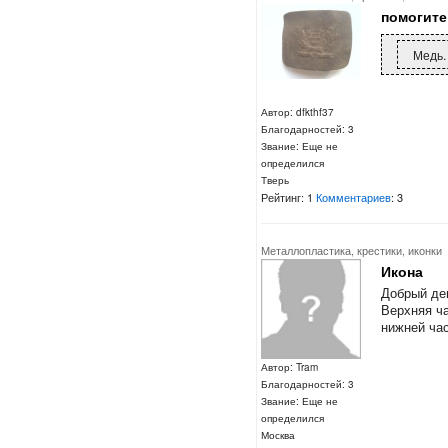
помогите
Медь.
Автор: dfkthf37
Благодарностей: 3
Звание: Еще не
определился
Тверь
Рейтинг: 1
Комментариев
: 3
Металлопластика, крестики, иконки
Икона
Добрый де
Верхняя ча
нижней ча
Автор: Tram
Благодарностей: 3
Звание: Еще не
определился
Москва