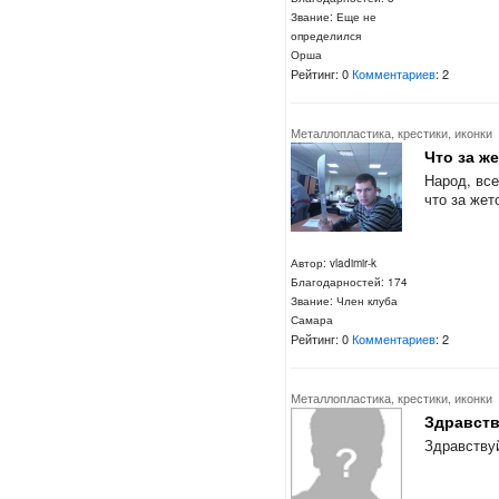
Звание: Еще не
определился
Орша
Рейтинг: 0
Комментариев
: 2
Металлопластика, крестики, иконки
Что за ж
Народ, все
что за же
Автор: vladimir-k
Благодарностей: 174
Звание: Член клуба
Самара
Рейтинг: 0
Комментариев
: 2
Металлопластика, крестики, иконки
Здравств
Здравствуй