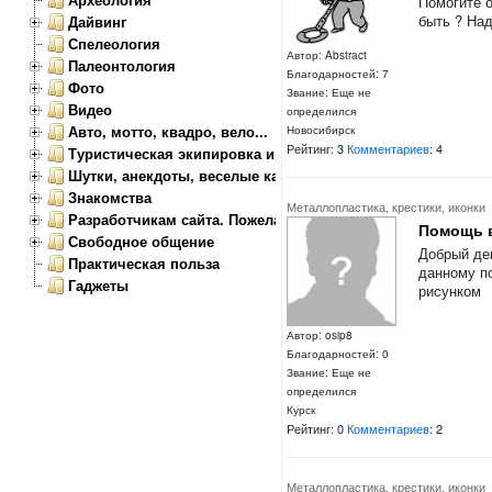
Помогите о
быть ? Над
Дайвинг
Спелеология
Автор: Abstract
Палеонтология
Благодарностей: 7
Фото
Звание: Еще не
Видео
определился
Авто, мотто, квадро, вело...
Новосибирск
Рейтинг: 3
Комментариев
: 4
Туристическая экипировка и снаряжение
Шутки, анекдоты, веселые картинки
Знакомства
Металлопластика, крестики, иконки
Разработчикам сайта. Пожелания, замечания.
Помощь 
Свободное общение
Добрый де
Практическая польза
данному п
Гаджеты
рисунком
Автор: osip8
Благодарностей: 0
Звание: Еще не
определился
Курск
Рейтинг: 0
Комментариев
: 2
Металлопластика, крестики, иконки