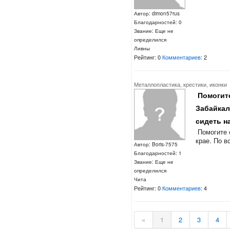
Автор: dimon57rus
Благодарностей: 0
Звание: Еще не
определился
Ливны
Рейтинг: 0
Комментариев
: 2
Металлопластика, крестики, иконки
Помогите
Забайкал
сидеть на
Помогите 
крае. По в
Автор: Boris-7575
Благодарностей: 1
Звание: Еще не
определился
Чита
Рейтинг: 0
Комментариев
: 4
«
1
2
3
4