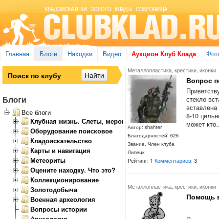
Главная
Блоги
Находки
Видео
Аукцион Клуб Клада
Фот
Металлопластика, крестики, иконки
Вопрос п
Приветств
Блоги
стекло вст
вставлена 
Все блоги
8-10 цельн
Клубная жизнь. Слеты, мероприятия
может кто.
Автор: shahter
Оборудование поисковое
Благодарностей: 626
Кладоискательство
Звание: Член клуба
Карты и навигация
Липецк
Метеориты
Рейтинг: 1
Комментариев
: 3
Оцените находку. Что это?
Коллекционирование
Металлопластика, крестики, иконки
Золотодобыча
Помощь 
Военная археология
Вопросы истории
Археология