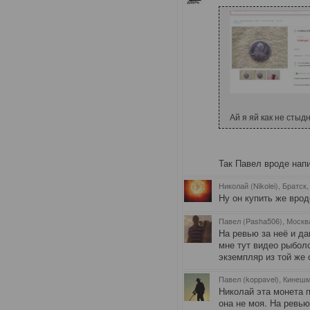
Ай я яй как не стыд
Так Павел вроде напи
Николай (Nikolei), Братск
Ну он купить же врод
Павел (Pasha506), Москв
На ревью за неё и да
мне тут видео рыбол
экземпляр из той же 
Павел (koppavel), Кинеш
Николай эта монета 
она не моя. На ревь