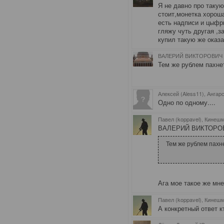
Я не давно про таку
стоит,монетка хороша
есть надписи и цыфры
гляжу чуть другая ,з
купил такую же оказа
ВАЛЕРИЙ ВИКТОРОВИЧ (
Тем же рублем пахне
Алексей (Aless11), Ангар
Одно по одному....
Павел (koppavel), Кинеш
ВАЛЕРИЙ ВИКТОРОВИЧ
Тем же рублем пахне
Ага мое такое же мн
Павел (koppavel), Кинеш
А конкретный ответ к