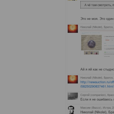
А чё там смотреть, 
Это не моя. Это один
Николай (Nikolei), Братск
Ай я яй как не стыдн
Николай (Nikolei), Братск
http://newauction.ru/o
i58250290837461.html
Сергей (companion), Крас
Если я не ошибаюсь 
Максим (Bazzz), Истра
, 
Николай (Nikolei), Бр