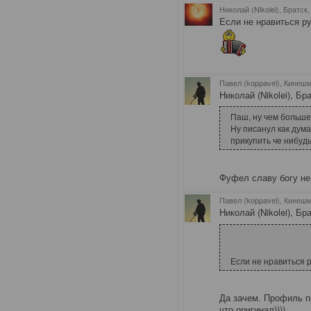
Николай (Nikolei), Братск
Если не нравиться р
Павел (koppavel), Кинеш
Николай (Nikolei), Бр
Паш, ну чем больше
Ну писанул как дума
прикупить че нибудь
Фуфел славу богу не 
Павел (koppavel), Кинеш
Николай (Nikolei), Бр
Если не нравиться 
Да зачем. Профиль пр
что оригинал))))