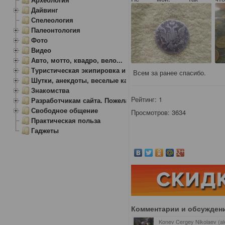
Дайвинг
Спелеология
Палеонтология
Фото
Видео
Авто, мотто, квадро, вело...
Туристическая экипировка и снаряжение
Всем за ранее спасибо.
Шутки, анекдоты, веселые картинки
Знакомства
Рейтинг:
1
Разработчикам сайта. Пожелания, замечания.
Свободное общение
Просмотров: 3634
Практическая польза
Гаджеты
Комментарии и обсужден
Konev Cergey Nikolaev (al