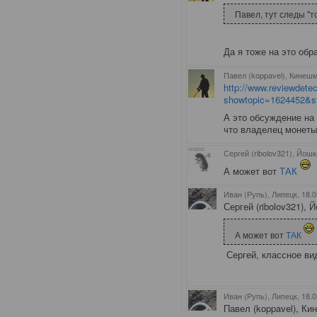
Павел, тут следы "
Да я тоже на это обр
Павел (koppavel), Кинеш
http://www.reviewdetec
showtopic=1624452&s
А это обсуждение на
что владелец монеты 
Сергей (ribolov321), Йош
А может вот
ТАК
Иван (Рупь), Липецк
, 18.
Сергей (ribolov321), 
А может вот
ТАК
Сергей, классное вид
Иван (Рупь), Липецк
, 18.
Павел (koppavel), Ки