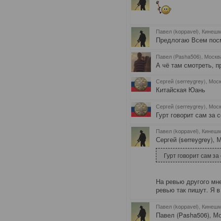
Павел (koppavel), Кинеш
Предлогаю Всем пос
Павел (Pasha506), Москв
А чё там смотреть, п
Сергей (serreygrey), Мос
Китайская Юань
Сергей (serreygrey), Мос
Гурт говорит сам за 
Павел (koppavel), Кинеш
Сергей (serreygrey), 
Гурт говорит сам за
На ревью другого мн
ревью так пишут. Я в
Павел (koppavel), Кинеш
Павел (Pasha506), Мо