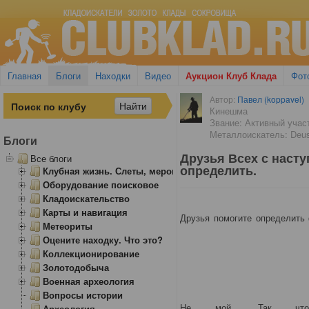
Главная
Блоги
Находки
Видео
Аукцион Клуб Клада
Фот
Автор:
Павел (koppavel)
Кинешма
Звание: Активный учас
Металлоискатель: Deu
Блоги
Друзья Всех с наст
Все блоги
определить.
Клубная жизнь. Слеты, мероприятия
Оборудование поисковое
Кладоискательство
Карты и навигация
Друзья помогите определить 
Метеориты
Оцените находку. Что это?
Коллекционирование
Золотодобыча
Военная археология
Вопросы истории
Не мой. Так что 
Археология