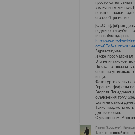
просто хотел узнать 
это копия отличная. 
потом я спрасил одно
его сообщение мне.
[QUOTE]Добрый день.
подлиности рубля. То
очень благодарен.
http://www.reviewdetec
act=ST&f=19&t=1624
Здравствуйте!
Я уже просматривал 
Это не китайское, но
Не стал отписывать о
опять не угадывают (
вещи.
Фото гурта очень пл
Гарантия фуфельност
Георгия Победоносца
объяснения тому бре
Если на самом деле 
Такие предметы есть
для изучения.
С уважением, Алекса
Павел (koppavel), Кинеш
Так что опасайтесь э