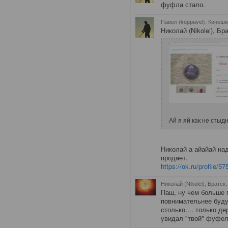
фуфла стало.
Павел (koppavel), Кинеш
Николай (Nikolei), Бр
Ай я яй как не стыд
Николай а айайай над
продает.
https://ok.ru/profile/
Николай (Nikolei), Братск
Паш, ну чем больше 
повнимательнее буду
столько.... только д
увидал "твой" фуфел