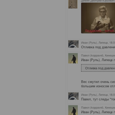
Дёмин Дмитрий Юрьевич 
Иван (Рупь), Липецк
, 18.
Отливка под давление
Павел (koppavel), Кинеш
Иван (Рупь), Липецк п
Отливка под давлени
Вес смутил очень сил
большим износом отл
Иван (Рупь), Липецк
, 18.
Павел, тут следы "то
Павел (koppavel), Кинеш
Иван (Рупь), Липецк п