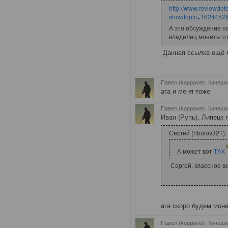
http://www.reviewdete
showtopic=1624452
А это обсуждение н
владелец монеты от
Данная ссылка ещё 
Павел (koppavel), Кинеш
ага и меня тоже
Павел (koppavel), Кинеш
Иван (Рупь), Липецк п
Сергей (ribolov321)
А может вот
ТАК
Сергей, классное ви
ага скоро будем мон
Павел (koppavel), Кинеш