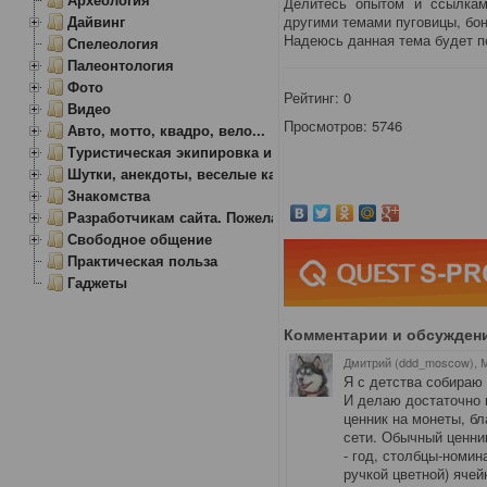
Делитесь опытом и ссылкам
Дайвинг
другими темами пуговицы, боны
Надеюсь данная тема будет п
Спелеология
Палеонтология
Фото
Рейтинг:
0
Видео
Просмотров: 5746
Авто, мотто, квадро, вело...
Туристическая экипировка и снаряжение
Шутки, анекдоты, веселые картинки
Знакомства
Разработчикам сайта. Пожелания, замечания.
Свободное общение
Практическая польза
Гаджеты
Комментарии и обсужден
Дмитрий (ddd_moscow), 
Я с детства собираю 
И делаю достаточно 
ценник на монеты, бл
сети. Обычный ценник
- год, столбцы-номин
ручкой цветной) ячей