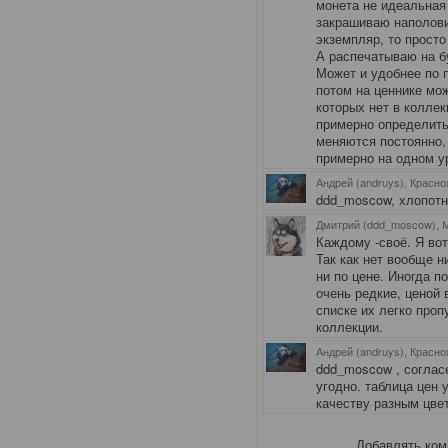
монета не идеальная 
закрашиваю наполови
экземпляр, то просто
А распечатываю на бу
Может и удобнее по 
потом на ценнике мо
которых нет в коллек
примерно определить
меняются постоянно,
примерно на одном у
Андрей (andruys), Красно
ddd_moscow, хлопотн
Дмитрий (ddd_moscow), 
Каждому -своё. Я во
Так как нет вообще н
ни по цене. Иногда 
очень редкие, ценой 
списке их легко пропу
коллекции.
Андрей (andruys), Красно
ddd_moscow , соглас
угодно. таблица цен 
качеству разным цве
Добавлять ком