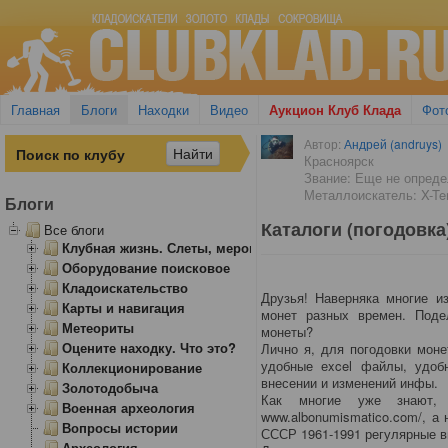
Главная
Блоги
Находки
Видео
Аукцион Клуб Клада
Фот
Автор:
Андрей (andruys)
Красноярск
Звание: Еще не опред
Металлоискатель: X-Ter
Блоги
Каталоги (погодовка)
Все блоги
Клубная жизнь. Слеты, мероприятия
Оборудование поисковое
Кладоискательство
Друзья! Наверняка многие и
Карты и навигация
монет разных времен. Поде
Метеориты
монеты?
Оцените находку. Что это?
Лично я, для погодовки монет
удобные еxcel файлы, удобн
Коллекционирование
внесении и изменений инфы.
Золотодобыча
Как многие уже знают,
Военная археология
www.albonumismatico.com/, а
Вопросы истории
СССР 1961-1991 регулярные в
Археология