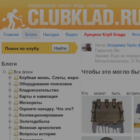
Главная
Блоги
Находки
Видео
Аукцион Клуб Клада
Фот
Автор:
Владимир Tapitu 
Гаврилов Ям
Звание: Еще не опред
Металлоискатель: E-Tr
Блоги
Чтобы это могло бы
Все блоги
Клубная жизнь. Слеты, мероприятия
Оборудование поисковое
Кладоискательство
Кто может быть встреч
Карты и навигация
Метеориты
Оцените находку. Что это?
Коллекционирование
Золотодобыча
Военная археология
Вопросы истории
Археология