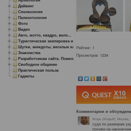
Дайвинг
Спелеология
Палеонтология
Фото
Видео
Авто, мотто, квадро, вело...
Туристическая экипировка и снаряжение
Шутки, анекдоты, веселые картинки
Рейтинг:
1
Знакомства
Просмотров: 1234
Разработчикам сайта. Пожелания, замечания.
Свободное общение
Практическая польза
Гаджеты
Комментарии и обсужден
Игорь (ИгорьИ), Москва
,
судя по размерам ук
похожи на наконечни