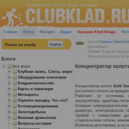
Главная
Блоги
Находки
Видео
Аукцион Клуб Клада
Фот
Автор:
Геомант (Geomant
Красноярск
Звание: Еще не опред
Металлоискатель: X-Ter
Блоги
Концентратор золота
Все блоги
Клубная жизнь. Слеты, мероприятия
Оборудование поисковое
Кладоискательство
Концентратор золота
Gold Ge
Карты и навигация
россыпного золота на вращаю
Метеориты
Работают от источника п
Оцените находку. Что это?
аккумуляторы, адаптеры питан
Оснащен электродвигателем
Коллекционирование
диаметре, электронасосом 1
Золотодобыча
трубкой с отверстиями дл
Военная археология
старательским лотком, ножка
Вопросы истории
Возможна регулировка угла н
Археология