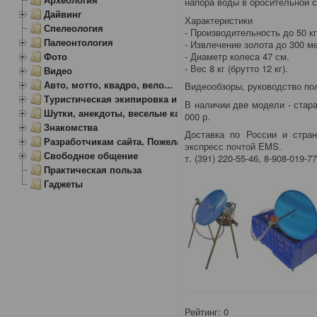
напора воды в оросительной 
Дайвинг
Характеристики
Спелеология
- Производительность до 50 кг
Палеонтология
- Извлечение золота до 300 ме
- Диаметр колеса 47 см.
Фото
- Вес 8 кг (брутто 12 кг).
Видео
Авто, мотто, квадро, вело...
Видеообзоры, руководство по
Туристическая экипировка и снаряжение
В наличии две модели - стара
Шутки, анекдоты, веселые картинки
000 р.
Знакомства
Доставка по России и стран
Разработчикам сайта. Пожелания, замечания.
экспресс почтой EMS.
Свободное общение
т. (391) 220-55-46, 8-908-019-7
Практическая польза
Гаджеты
Рейтинг:
0