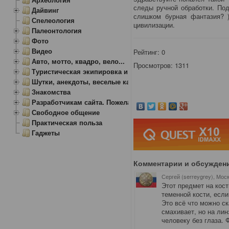
следы ручной обработки. Под
Дайвинг
слишком бурная фантазия? 
Спелеология
цивилизации.
Палеонтология
Фото
Видео
Рейтинг:
0
Авто, мотто, квадро, вело...
Просмотров: 1311
Туристическая экипировка и снаряжение
Шутки, анекдоты, веселые картинки
Знакомства
Разработчикам сайта. Пожелания, замечания.
Свободное общение
Практическая польза
Гаджеты
Комментарии и обсужден
Сергей (serreygrey), Мос
Этот предмет на кост
теменной кости, есл
Это всё что можно ск
смахивает, но на лин
человеку без глаза. Фа