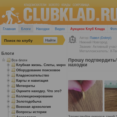
Главная
Блоги
Находки
Видео
Аукцион Клуб Клада
Фот
Автор:
Павел (Dobryi)
Нижний Новгород
Звание: Активный учас
Металлоискатель: X-Ter
Блоги
Прошу подтвердить/
Все блоги
находки
Клубная жизнь. Слеты, мероприятия
Оборудование поисковое
Кладоискательство
Карты и навигация
Метеориты
Оцените находку. Что это?
Коллекционирование
Золотодобыча
Военная археология
Вопросы истории
Здравствуйте попался такой 
Археология