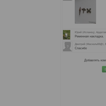
Юрий (Испанец), Ардато
Ременная накладка.
Дмитрий (Маскаль83@),
Спасибо
Добавлять ком