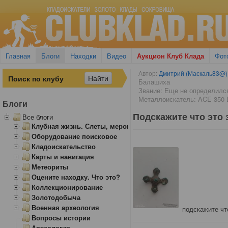
Главная
Блоги
Находки
Видео
Аукцион Клуб Клада
Фот
Автор:
Дмитрий (Маскаль83@)
Балашиха
Звание: Еще не определилс
Металлоискатель: ACE 350
Блоги
Подскажите что это 
Все блоги
Клубная жизнь. Слеты, мероприятия
Оборудование поисковое
Кладоискательство
Карты и навигация
Метеориты
Оцените находку. Что это?
Коллекционирование
Золотодобыча
Военная археология
подскажите чт
Вопросы истории
Археология