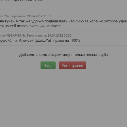
erd70), Березники
, 22.04.2012 11:07
на кукан.А так же удобно подвешивать что-либо за колечко,которое удо
ся на сей якорёк,висящий на поясе.
 (myMEGAPHON), Тегусигальпа
, 24.04.2012 05:30
lgerd70) и
Алексей (aLeLuYa) правы на 100%
Добавлять комментарии могут только члены клуба
|
Вход
Регистрация