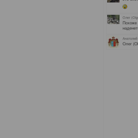
Олег (Olg
Похоже 
наденет
Анатолий
Олег (O