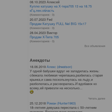
08.10.2023 Алексей
Куплю катушку на Х-тера705 13 на 18.75
кГц.лен.область
(
Комментариев - 0
)
20.07.2023 Fed
Продам Катушку FULL Nel BIG 15x17
(
Комментариев - 0
)
28.04.2023 Виктор
Продам X-Terra 705
(
Комментариев - 0
)
Все объявления
Анекдоты
18.06.2019
Алекс (drwatson)
У одной бабушки вдруг не заладилась жизнь:
сбежала любимая черепашка,разбилась старая
крынка,и сама поскользнулась на льду,и
разболелась,и расхворалась.И вдобавок ко
всему,ей привезли на несколько...
Читать далее
25.12.2018
Роман (Hunter1963)
18–летняя девушка переспала с 50–летним
мужиком. Рассказывает подругам: