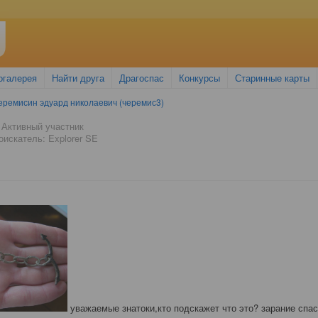
огалерея
Найти друга
Драгоспас
Конкурсы
Старинные карты
еремисин эдуард николаевич (черемис3)
 Активный участник
искатель: Explorer SE
уважаемые знатоки,кто подскажет что это? зарание спас