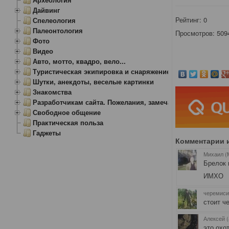
Дайвинг
Рейтинг:
0
Спелеология
Палеонтология
Просмотров: 509
Фото
Видео
Авто, мотто, квадро, вело...
Туристическая экипировка и снаряжение
Шутки, анекдоты, веселые картинки
Знакомства
Разработчикам сайта. Пожелания, замечания.
Свободное общение
Практическая польза
Гаджеты
Комментарии 
Михаил (
Брелок 
ИМХО
черемиси
стоит ч
Алексей (
это охо