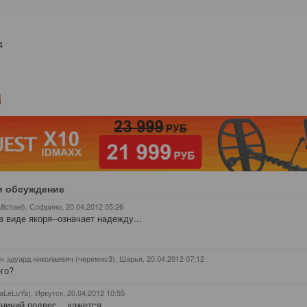
4
и обсуждение
Michael), Софрино
, 20.04.2012 05:26
в виде якоря--означает надежду...
н эдуард николаевич (черемис3), Шарья
, 20.04.2012 07:12
его?
aLeLuYa), Иркутск
, 20.04.2012 10:55
тничий подвес... кажется