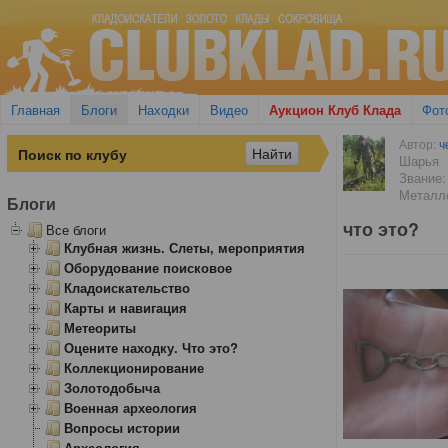
Главная
Блоги
Находки
Видео
Аукцион Клуб Клада
Фот
Автор:
ч
Шарья
Звание:
Металло
Блоги
что это?
Все блоги
Клубная жизнь. Слеты, мероприятия
Оборудование поисковое
Кладоискательство
Карты и навигация
Метеориты
Оцените находку. Что это?
Коллекционирование
Золотодобыча
Военная археология
Вопросы истории
Археология