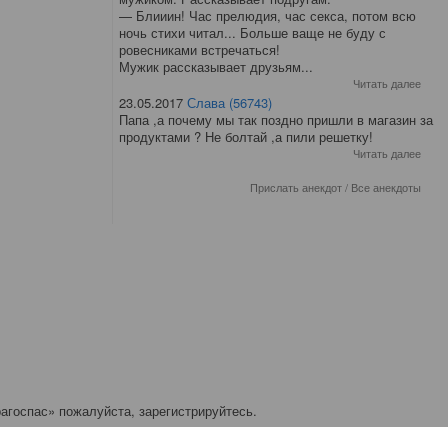
— Блииин! Час прелюдия, час секса, потом всю
ночь стихи читал... Больше ваще не буду с
ровесниками встречаться!
Мужик рассказывает друзьям...
Читать далее
23.05.2017
Слава (56743)
Папа ,а почему мы так поздно пришли в магазин за
продуктами ? Не болтай ,а пили решетку!
Читать далее
Прислать анекдот
/
Все анекдоты
агоспас» пожалуйста, зарегистрируйтесь.
ичков: 0.