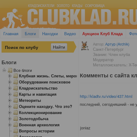
Главная
Блоги
Находки
Видео
Аукцион Клуб Клада
Фот
Автор:
Артур (Archik)
Санкт-Петербург
Звание: Член клуба
Модератор
Блоги
Металлоискатель: X-Ter
Все блоги
Комменты с сайта кл
Клубная жизнь. Слеты, мероприятия
Оборудование поисковое
Кладоискательство
Карты и навигация
http://kladtv.ru/video/437.html
Метеориты
последний, сегодняшний - не 
Оцените находку. Что это?
Коллекционирование
Золотодобыча
Военная археология
joniaz
Вопросы истории
Археология