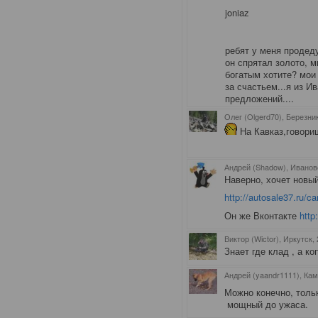
joniaz
ребят у меня продеду
он спрятал золото, 
богатым хотите? мои 
за счастьем...я из И
предложений....
Олег (Olgerd70), Березни
На Кавказ,говори
Андрей (Shadow), Иванов
Наверно, хочет новы
http://autosale37.
Он же Вконтакте
http
Виктор (Wictor), Иркутск
,
Знает где клад , а ко
Андрей (yaandr1111), Ка
Можно конечно, толь
мощный до ужаса.