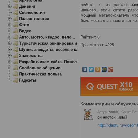
ребята, я из кавказа...
Дайвинг
иваново....если хотите раз
Спелеология
мощный металоискатель что
Палеонтология
был..места мы знаем а вот коп
Фото
Видео
Рейтинг:
0
Авто, мотто, квадро, вело...
Туристическая экипировка и снаряжение
Просмотров: 4225
Шутки, анекдоты, веселые картинки
Знакомства
Разработчикам сайта. Пожелания, замечания.
Свободное общение
Практическая польза
Гаджеты
Комментарии и обсужден
Артур (Archik), Санкт-Пе
он настойчивый
http://kladtv.ru/video/