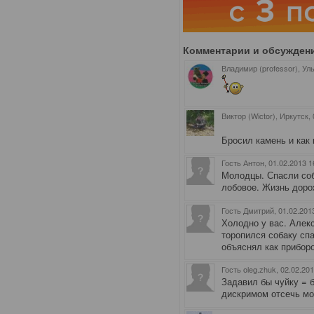
Комментарии и обсужден
Владимир (professor), Ул
Виктор (Wictor), Иркутск
,
Бросил камень и как 
Гость Антон
, 01.02.2013 1
Молодцы. Спасли соб
лобовое. Жизнь доро
Гость Дмитрий
, 01.02.201
Холодно у вас. Алекс
торопился собаку спа
объяснял как прибор
Гость oleg.zhuk
, 02.02.20
Задавил бы чуйку = 
дискримом отсечь мо