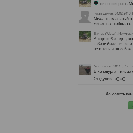
точно говоришь М
Гость Димон
, 04.02.2013 
Миха, ты классный п
животных любим. нел
Виктор (Wictor), Иркутск
,
А еще собак едят, ко
кабине было не так 
не в тени и на собак
Макс (sezam2011), Росто
В хачапурях - мясцо 
Оттдудаво )))))))))
Добавлять ком