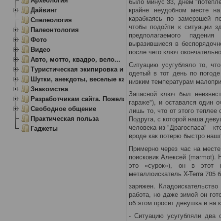
было минус 33, днем "потепл
Дайвинг
крайне неудобном месте на
карабкаясь по замерзшей по
Спелеология
чтобы подойти к ситуации з
Палеонтология
предполагаемого падения
Фото
выразившиеся в беспорядочн
Видео
после чего ключ окончательно
Авто, мотто, квадро, вело...
Ситуацию усугубляло то, чт
Туристическая экипировка и снаряжение
одетый в тот день по погоде
Шутки, анекдоты, веселые картинки
низким температурам малопр
Знакомства
Запасной ключ был неизвест
Разработчикам сайта. Пожелания, замечания.
гараже"), и оставался один 
Свободное общение
лишь то, что от этого теплее
Практическая польза
Подруга, с которой наша дев
человека из "Драгоспаса" - кт
Гаджеты
вроде как потерю быстро наш
Примерно через час на месте
поисковик Алексей (marmot). 
это «сурок»), он в этот 
металлоискатель X-Terra 705
заряжен. Кладоискательство
работа, но даже зимой он го
об этом просит девушка и на 
- Ситуацию усугубляли два о