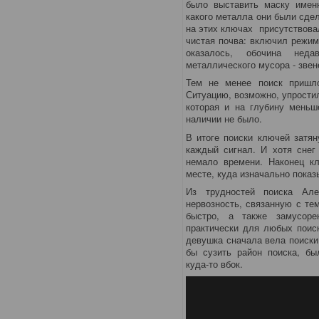
было выставить маску именн
какого металла они были сдел
на этих ключах присутствова
чистая почва: включил режим
оказалось, обочина недав
металлического мусора - звен
Тем не менее поиск пришл
Ситуацию, возможно, упрости
которая и на глубину меньш
наличии не было.
В итоге поиски ключей затян
каждый сигнал. И хотя снег
немало времени. Наконец к
месте, куда изначально показ
Из трудностей поиска Але
нервозность, связанную с те
быстро, а также замусоре
практически для любых поиск
девушка сначала вела поиски
бы сузить район поиска, бы
куда-то вбок.