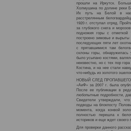
прошли на Иркутск. Больш
Холмушина по долине реки Б
Их путь на Белой в наст
расстрелянным белогвардейц
1920 г. отступал отряд. Прой
за глубокого снега и морозо
подножия горы с отметкой 
построено зимовье и вырыты 
последующих пяти лет охотни
с прятавшимися там белогв
склоны горы, обнаружилась 
было усыпано костями, валял
неизвестно, но с тех пор гор
Костина, и на нее стали нав
что-нибудь из золотого эшело
НОВЫЙ СЛЕД ПРОПАВШЕГО ЗО
«АиФ» за 2007 г. была опуб
После ее публикации в ред
любопытные подробности, да
Свидетели утверждали, что
подводы на блокпосту Полови
момента, когда конвой зол
полностью перешла к бело
историков и еще ждет своего
Для проверки данного расска