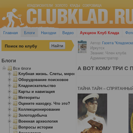
Главная
Блоги
Находки
Видео
Аукцион Клуб Клада
Фот
Автор:
Газета "Кладоиска
Иркутск
Звание: Член клуба
Администратор
Блоги
А ВОТ КОМУ ТРИ С
Все блоги
Клубная жизнь. Слеты, мероприятия
Оборудование поисковое
Кладоискательство
ТАЙНА ТАЙН – СПРЯТАННЫ
Карты и навигация
Метеориты
Оцените находку. Что это?
Коллекционирование
Золотодобыча
Военная археология
Вопросы истории
Археология