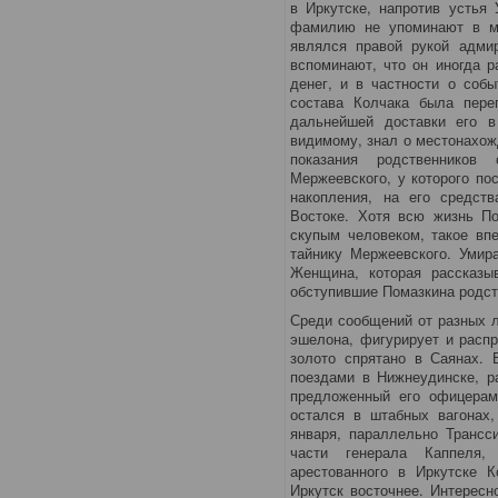
в Иркутске, напротив устья 
фамилию не упоминают в ме
являлся правой рукой адми
вспоминают, что он иногда р
денег, и в частности о собы
состава Колчака была пер
дальнейшей доставки его в
видимому, знал о местонахож
показания родственников
Мержеевского, у которого п
накопления, на его средст
Востоке. Хотя всю жизнь П
скупым человеком, такое вп
тайнику Мержеевского. Умира
Женщина, которая рассказыв
обступившие Помазкина родств
Среди сообщений от разных л
эшелона, фигурирует и распр
золото спрятано в Саянах. 
поездами в Нижнеудинске, р
предложенный его офицерам
остался в штабных вагонах,
января, параллельно Трансс
части генерала Каппеля,
арестованного в Иркутске 
Иркутск восточнее. Интересн