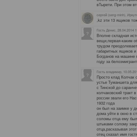
вТырети. При этом вт
сергей (serg-minh), Иркут
,kz эти 13 ящиков тож
Гость Денис
, 28.04.2014 
Вполне складная ист
вещи,первая-каким об
трудом преодолевает
габаритных ящиков и
Богданов на машине п
году за белоэмигран
Гость владимир
, 10.05.20
Просто клад Колчак 
устье Туманшета для
с Тинской до саранче
колчаковский тракт 
россии звали его На
1932 года
он был на заимке у д
дома уйти в окно в с
соломы отца ему был
штыками солому закр
отца,расказывая этот
отец сказал имя гост