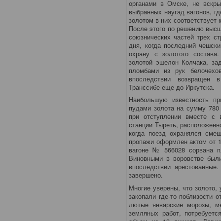
органами в Омске, не вскры
выбранных наугад вагонов, г
золотом в них соответствует 
После этого по решению высш
союзнических частей трех ст
дня, когда последний чешск
охрану с золотого состава.
золотой эшелон Колчака, за
пломбами из рук белочехо
впоследствии возвращен в
Транссибе еще до Иркутска.
Наибольшую известность пр
пудами золота на сумму 780
при отступлении вместе с 
станции Тыреть, расположенн
когда поезд охранялся смеш
пропажи оформлен актом от 12
вагоне № 566028 сорвана п
Виновными в воровстве были
впоследствии арестованные
завершено.
Многие уверены, что золото, 
закопали где-то поблизости 
лютые январские морозы, м
земляных работ, потребуетс