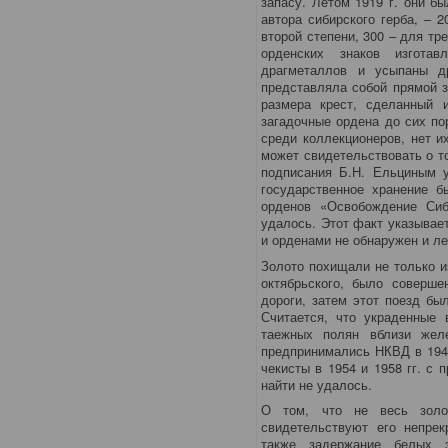
запасу. Летом 1919 г. они б
автора сибирского герба, – 2
второй степени, 300 – для тр
орденских знаков изгота
драгметаллов и усыпаны д
представляла собой прямой з
размера крест, сделанный 
загадочные ордена до сих по
среди коллекционеров, нет и
может свидетельствовать о то
подписания Б.Н. Ельциным у
государственное хранение б
орденов «Освобождение Сиб
удалось. Этот факт указывает
и орденами не обнаружен и ле
Золото похищали не только и
октябрьского, было соверше
дороги, затем этот поезд б
Считается, что украденные 
таежных полян вблизи желе
предпринимались НКВД в 1941
чекисты в 1954 и 1958 гг. с
найти не удалось.
О том, что не весь золо
свидетельствуют его непре
также задержание белых 