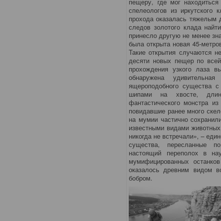
пещеру, где мог находиться
спелеологов из иркутского 
прохода оказалась тяжелым 
следов золотого клада найт
принесло другую не менее зн
была открыта новая 45-метро
Такие открытия случаются не
десяти новых пещер по всей
прохождения узкого лаза в
обнаружена удивительна
ящероподобного существа с
шипами на хвосте, длин
фантастического монстра из
повидавшие ранее много скел
на мумии частично сохранили
известными видами животных 
никогда не встречали», – еди
существа, пересланные по
настоящий переполох в на
мумифицированных останков
оказалось древним видом в
бобром.