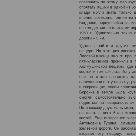
совершить по этому маршрут
спрятать ящики в одной из б
клада могли знать только 
вполне возможно, одним из 
Богданов, вернувшийся из эми
впоследствии со слитками цар
1960 г. Удивительно точно 
дороги – 3 км.
Удалось найти и других ж
пещере. На этот раз рассказ
Лисовой в конце 80-х гг. про
пятиклассников проникли в 
Холмушинской пещеры, где 
костей и темный лаз. Испуга
они не стали проникать да
полезли они в эту воронку, р
и сокровищах, якобы спрятан
Воронка в земле была круто
смогли самостоятельно выбр
подняться на поверхность им 
По рассказу двух мальчиков, 
но лезть в него было страш
костей. Еще интереснее оказ
Антоновича Гурина, слыша
железной дороги. Он рассказ
взорвал эту пещеру, пыта