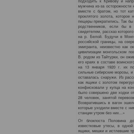
подходить к Кривову и напр
мужчина из-за осторожности н
вместе с братом, но тот ка
проклятого золота, которое 
пещеры прекратились. Так бы 
родственников, если бы в
свидетелем, рассказ которог
на р. Белой. Будучи в Монг
российской границы, на озер
эмигранта, неизвестно как 
цивилизации монгольском пос
В. родом из Тайтурки, он ожи
его краях в составе воинског
на 13 января 1920 г. их п
сильные сибирские морозы, и 
оставалась снаружи. Из расс
как ящики с золотом перегр
конфисковали у купца на кон
было совершено две ходки от
28 человек, занятой перевоз
Возвратившись в вагон эшело
которые уходили вместе с ни
станции утром без них...»
От блокпоста Половина д
известковые утесы, в одной
ящики, мешки и истлевшие тр