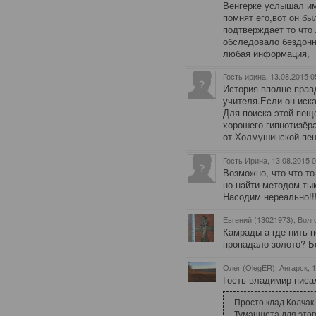
Венгерке услышал и
помнят его,вот он б
подтверждает то что
обследовало бездонн
любая информация,
Гость ирина
, 13.08.2015 0
История вполне прав
учителя.Если он иск
Для поиска этой пещ
хорошего гипнотизёра
от Холмушинской пещ
Гость Ирина
, 13.08.2015 
Возможно, что что-т
но найти методом тык
Насодим нереально!!
Евгений (13021973), Волг
Камрады а где нить п
пропадало золото? Б
Олег (OlegER), Ангарск
, 
Гость владимир писал
Просто клад Колчак
Туманшета для этог