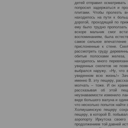
детей отправил осматривать
попросил задержаться и про
плитами. Чтобы пролезть в
находилось на пути к боль
дорогой, проходящей по приж
ему было трудно проползать 
вскоре мальчик смог вст
воспоминаниям, была естеств
самое сильное впечатление 
прислоненные к стене. Ске
рассмотреть груду деревянн
обитые полосками железа,
находилось много перевязан
увиденных скелетов не позв
выбрался наружу. «Ну, что 
увиденном всю жизнь!» Зач
именно В. эту пещеру, расска
молчать – тоже. И он храни
рассказывая об этой пещ
неузнаваемости изменило ла
виде большого валуна и один
что несколько попыток найти
Холмушинскую пещеру сохра
пещеру, в которой В. побывал 
аэропорту Иркутска своег
продолжением той давней ист