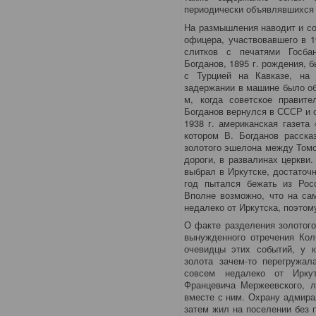
периодически объявлявшихся 
На размышления наводит и со
офицера, участвовавшего в 1
слитков с печатями Госба
Богданов, 1895 г. рождения, б
с Турцией на Кавказе, на 
задержании в машине было об
м, когда советское правите
Богданов вернулся в СССР и о
1938 г. американская газета
котором В. Богданов расска
золотого эшелона между Томс
дороги, в развалинах церкви
выбрал в Иркутске, достаточ
год пытался бежать из Рос
Вполне возможно, что на са
недалеко от Иркутска, поэтому
О факте разделения золотого
вынужденного отречения Кол
очевидцы этих событий, у к
золота зачем-то перегружал
совсем недалеко от Иркут
Францевича Мержеевского, л
вместе с ним. Охрану адмира
затем жил на поселении без 