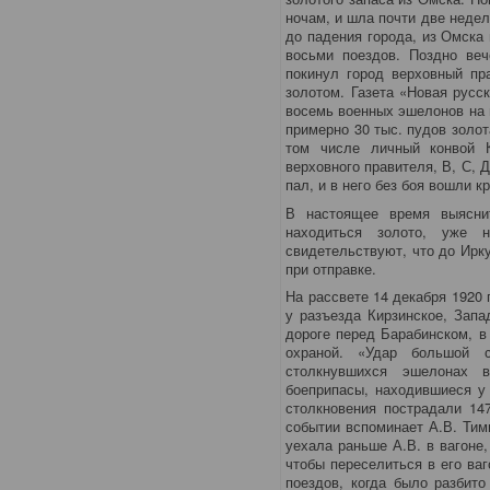
ночам, и шла почти две недели
до падения города, из Омска
восьми поездов. Поздно ве
покинул город верховный пр
золотом. Газета «Новая русс
восемь военных эшелонов на 
примерно 30 тыс. пудов золот
том числе личный конвой 
верховного правителя, В, С, Д
пал, и в него без боя вошли к
В настоящее время выясни
находиться золото, уже 
свидетельствуют, что до Ирк
при отправке.
На рассвете 14 декабря 1920 
у разъезда Кирзинское, Запа
дороге перед Барабинском, в
охраной. «Удар большой 
столкнувшихся эшелонах 
боеприпасы, находившиеся у
столкновения пострадали 147
событии вспоминает А.В. Тим
уехала раньше А.В. в вагоне
чтобы переселиться в его ва
поездов, когда было разбито