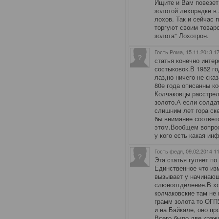
Ищите и Вам повезет.
золотой лихорадке в
лохов. Так и сейчас
торгуют своим товар
золота" Лохотрон.
Гость Рома
, 15.11.2013 1
статья конечно интер
состыковок.В 1952 г
лаз,но ничего не ска
80е года описанны к
Колчаковцы расстрел
золото.А если солда
слишним лет гора ск
бы внимание соответ
этом.Вообщем вопрос
у кого есть какая ин
Гость федя
, 09.02.2014 1
Эта статья гуляет по
Единственное что изм
вызывает у начинаю
слюноотделение.В хо
колчаковские там не 
грамм золота то ОГП
и на Байкале, оно пр
Всего было две кражи