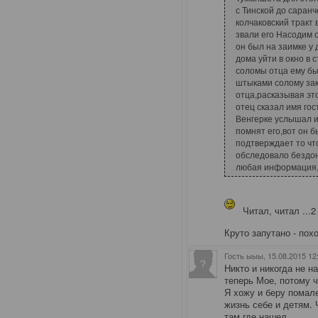
с Тинской до саранч
колчаковский тракт
звали его Насодим 
он был на заимке у 
дома уйти в окно в 
соломы отца ему бы
штыками солому зак
отца,расказывая эт
отец сказал имя гос
Венгерке услышал 
помнят его,вот он 
подтверждает то чт
обследовало бездо
любая информация
Читал, читал ...2
Круто запутано - по
Гость ыыы
, 15.08.2015 12
Никто и никогда не н
теперь Мое, потому ч
Я хожу и беру помале
жизнь себе и детям. 
там где нашел.