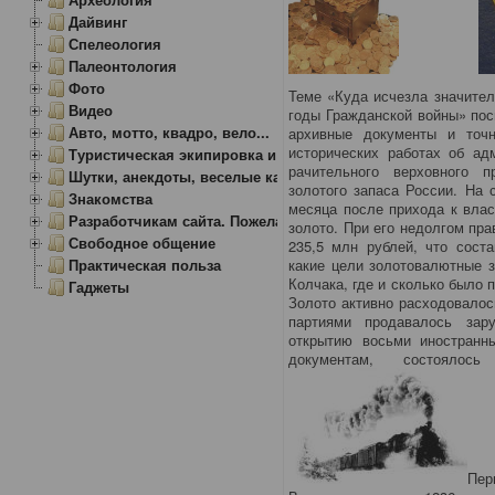
Дайвинг
Спелеология
Палеонтология
Фото
Теме «Куда исчезла значител
Видео
годы Гражданской войны» пос
Авто, мотто, квадро, вело...
архивные документы и точ
исторических работах об ад
Туристическая экипировка и снаряжение
рачительного верховного 
Шутки, анекдоты, веселые картинки
золотого запаса России. На
Знакомства
месяца после прихода к влас
Разработчикам сайта. Пожелания, замечания.
золото. При его недолгом пр
Свободное общение
235,5 млн рублей, что соста
Практическая польза
какие цели золотовалютные 
Колчака, где и сколько было 
Гаджеты
Золото активно расходовалос
партиями продавалось зар
открытию восьми иностранн
документам, состоялос
Пер