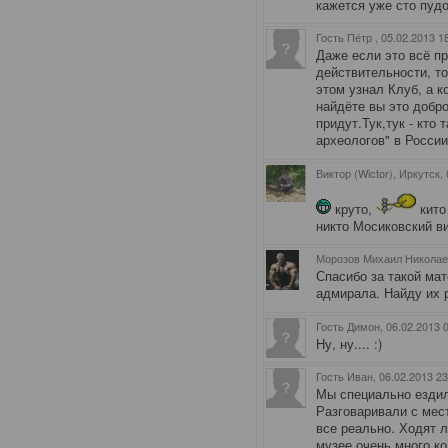
кажется уже сто пудов
Гость Пётр
, 05.02.2013 1
Даже если это всё пр
действительности, то
этом узнал Клуб, а к
найдёте вы это добро
придут.Тук,тук - кто
археологов" в Росси
Виктор (Wictor), Иркутск
,
круто,
кито
никто Мосиковский ви
Морозов Михаил Николаев
Спасибо за такой ма
адмирала. Найду их 
Гость Димон
, 06.02.2013 
Ну, ну.... :)
Гость Иван
, 06.02.2013 2
Мы специально ездил
Разговаривали с мес
все реально. Ходят 
музее очень много ко