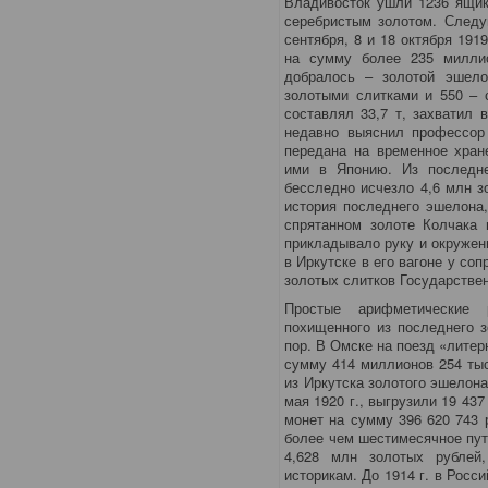
Владивосток ушли 1236 ящик
серебристым золотом. Следу
сентября, 8 и 18 октября 191
на сумму более 235 миллио
добралось – золотой эшело
золотыми слитками и 550 – 
составлял 33,7 т, захватил 
недавно выяснил профессор 
передана на временное хран
ими в Японию. Из последне
бесследно исчезло 4,6 млн з
история последнего эшелона,
спрятанном золоте Колчака 
прикладывало руку и окружени
в Иркутске в его вагоне у с
золотых слитков Государствен
Простые арифметические 
похищенного из последнего з
пор. В Омске на поезд «литер
сумму 414 миллионов 254 тыс
из Иркутска золотого эшелона
мая 1920 г., выгрузили 19 437
монет на сумму 396 620 743 р
более чем шестимесячное пут
4,628 млн золотых рублей
историкам. До 1914 г. в Росс