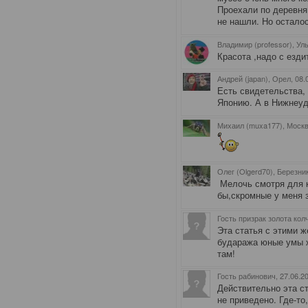
Проехали по деревня
не нашли. Но осталос
Владимир (professor), Ул
Красота ,надо с езди
Андрей (japan), Орел
, 08
Есть свидетельства,
Японию. А в Нижнеуд
Михаил (muxa177), Моск
Олег (Olgerd70), Березни
Мелочь смотря для к
бы,скромные у меня 
Гость призрак золота кол
Эта статья с этими ж
будаража юные умы ж
там!
Гость рабинович
, 27.06.2
Действительно эта ст
не приведено. Где-то,