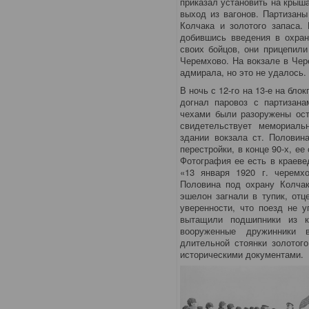
приказал установить на крыш
выход из вагонов. Партизаны
Колчака и золотого запаса.
добившись введения в охран
своих бойцов, они прицепил
Черемхово. На вокзале в Чер
адмирала, но это не удалось.
В ночь с 12-го на 13-е на бло
догнал паровоз с партизана
чехами были разоружены ост
свидетельствует мемориаль
здании вокзала ст. Половин
перестройки, в конце 90-х, ее
Фотография ее есть в краеве
«13 января 1920 г. черемх
Половина под охрану Колчак
эшелон загнали в тупик, отц
уверенности, что поезд не у
вытащили подшипники из к
вооруженные дружинники 
длительной стоянки золотог
историческими документами.