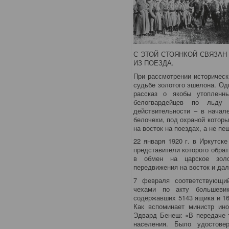
С ЭТОЙ СТОЯНКОЙ СВЯЗА
ИЗ ПОЕЗДА.
При рассмотрении историчес
судьбе золотого эшелона. Од
рассказ о якобы утопленн
белогвардейцев по льду
действительности – в начал
белочехи, под охраной которы
на восток на поездах, а не пе
22 января 1920 г. в Иркутск
представители которого обра
в обмен на царское золо
передвижения на восток и да
7 февраля соответствующи
чехами по акту большевик
содержавших 5143 ящика и 16
Как вспоминает министр ино
Эдвард Бенеш: «В передаче 
населения. Было удостове