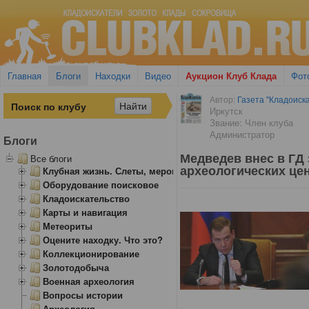
Главная
Блоги
Находки
Видео
Аукцион Клуб Клада
Фот
Автор:
Газета "Кладоиска
Иркутск
Звание: Член клуба
Администратор
Блоги
Медведев внес в ГД 
Все блоги
археологических це
Клубная жизнь. Слеты, мероприятия
Оборудование поисковое
Кладоискательство
Карты и навигация
Метеориты
Оцените находку. Что это?
Коллекционирование
Золотодобыча
Военная археология
Вопросы истории
Археология