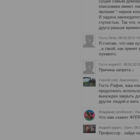
сущее самым демокра
поисковики имеют лиц
явления " черное коп
И задача законодател
глупостью. Так что, 
друга раньше времен
Гость Пётр
, 08.02.2013 15
Я считаю, что нам ну
, а такой, как принят 
лукавого.
Гость evgen01
, 08.02.201
Причина запрета >
Сергей (cld), Красноярск
,
Гость Рафик, ваш ко
продолжать использо
вынужден закрыть до
других людей и жить
Владимир (professor), Ул
Что нам скажет ФППР
Андрей (japan), Орел
, 08
Профессор , зайди н