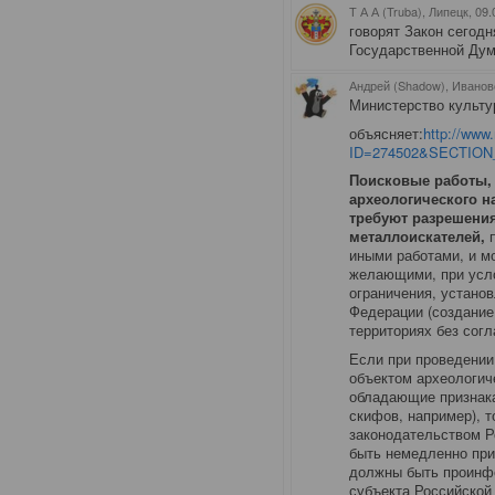
Т А А (Truba), Липецк
, 09
говорят Закон сегодн
Государственной Дум
Андрей (Shadow), Иванов
Министерство культ
объясняет:
http://www.
ID=274502&SECTION
Поисковые работы,
археологического н
требуют разрешения
металлоискателей,
п
иными работами, и м
желающими, при усло
ограничения, устано
Федерации (создание
территориях без согл
Если при проведении
объектом археологич
обладающие признака
скифов, например), 
законодательством Р
быть немедленно при
должны быть проинф
субъекта Российской