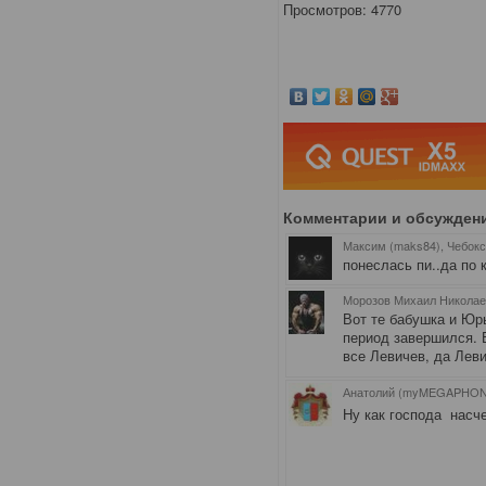
Просмотров: 4770
Комментарии и обсужден
Максим (maks84), Чебок
понеслась пи..да по ко
Морозов Михаил Николаев
Вот те бабушка и Юр
период завершился. 
все Левичев, да Леви
Анатолий (myMEGAPHON)
Ну как господа насч