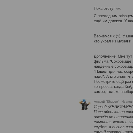
Пока отступим.
С последним абзацем 
ещё им должен. У нас
Вернёмся к (1). У ме
кто украл из музея и
Дополнение. Мне тут
фильма "Сокровище н
найденные сокровища,
"Нашел для нас сокро
надо". А кто знает ч
Посмотрите ещё раз 
конгресса, когда Кей
самое, только наобор
Андрей (Shadow), Иванов
Сергей (SEREGAMECH)
Поле абсолютно сво
никогда не относило
слышишь четки и зво
глубже, а сигнал ли
самый золотой шлем