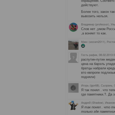
обращении. Соответст
действуют.
Более того, закон та
вывозить нельзя.
Владимир (professor), Ул
Слов нет ,умом Росс
,а воняет то как.
Макс (sezam2011), Росто
Гость рафик
, 08.02.2013 
распутин-путин медве
цена на барэль упад
братцы набрали креди
вто евпропе подлизы
подняли)
Игорь (igor68), Сызрань
,
Я так понял . что те
где памятники.?. Да 
Андрей (Shadow), Иванов
Я так понял . что т
только где памятник