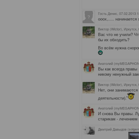
Гость Денис
, 07.02.2013 
ооох,..... начинается
Виктор (Wictor), Иркутск
,
Вас что не учили? Чт
бы их обходить?
Во всём нужна сноро
Анатолий (myMEGAPHON)
Вы как всегда прав
никому ненужный зако
Виктор (Wictor), Иркутск
,
Нет, они занимаются
деятельности).
Анатолий (myMEGAPHON)
И снова Вы правы. Л
старикам - лечением
Дмитрий Давыдов (solger