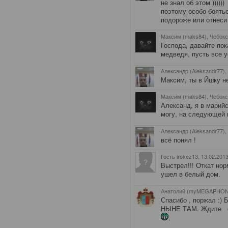
не знал об этом )))))
поэтому особо боятьс
подороже или отнеси в
Максим (maks84), Чебок
Господа, давайте пок
медведя, пусть все 
Александр (Aleksandr77),
Максим, ты в Йшку н
Максим (maks84), Чебок
Александ, я в марийс
могу, на следующей 
Александр (Aleksandr77),
всё понял !
Гость irokez13
, 13.02.201
Выстрел!!! Откат но
ушел в белый дом.
Анатолий (myMEGAPHON)
Спасибо , поржал :
НЫНЕ ТАМ. Ждите сп
.