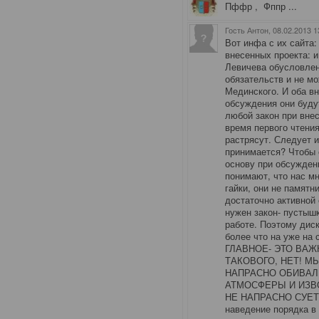
Пффр , Фппр ...
Гость Антон
, 08.02.2013 1
Вот инфа с их сайта
внесенных проекта: и
Левичева обусловле
обязательств и не мо
Мединского. И оба вн
обсуждения они буду
любой закон при внес
время первого чтени
растрясут. Следует и
принимается? Чтобы 
основу при обсуждени
понимают, что нас мн
гайки, они не памятн
достаточно активной 
нужен закон- пустышк
работе. Поэтому диск
более что на уже на 
ГЛАВНОЕ- ЭТО ВАЖ
ТАКОВОГО, НЕТ! М
НАПРАСНО ОБИВАЛ
АТМОСФЕРЫ И ИЗВ
НЕ НАПРАСНО СУЕТИЛ
наведение порядка в 