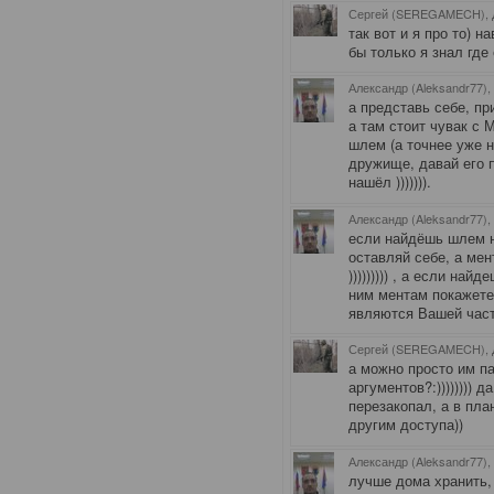
Сергей (SEREGAMECH), 
так вот и я про то) 
бы только я знал где
Александр (Aleksandr77),
а представь себе, пр
а там стоит чувак с 
шлем (а точнее уже не
дружище, давай его по
нашёл ))))))).
Александр (Aleksandr77),
если найдёшь шлем н
оставляй себе, а ме
))))))))) , а если на
ним ментам покажете 
являются Вашей част
Сергей (SEREGAMECH), 
а можно просто им па
аргументов?:)))))))) д
перезакопал, а в пла
другим доступа))
Александр (Aleksandr77),
лучше дома хранить, 