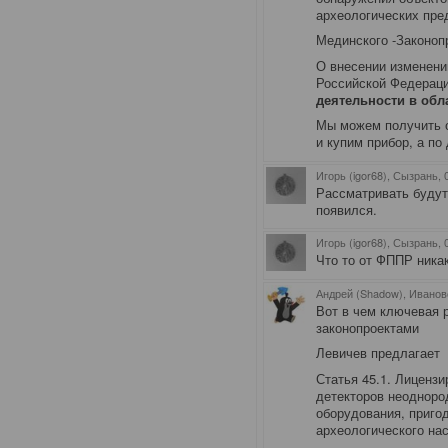
археологических пре
Мединского -Законоп
О внесении изменени
Российской Федерац
деятельности в обл
Мы можем получить 
и купим прибор, а по
Игорь (igor68), Сызрань
,
Рассматривать будут 
появился.
Игорь (igor68), Сызрань
,
Что то от ФППР никак
Андрей (Shadow), Иванов
Вот в чем ключевая
законопроектами
Левичев предлагает
Статья 45.1. Лиценз
детекторов неодноро
оборудования, приго
археологического на