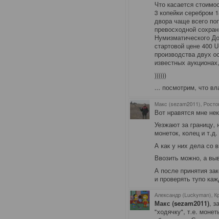
Что касается стоимо
3 копейки серебром 1
двора чаще всего поп
превосходной сохран
Нумизматического До
стартовой цене 400 U
производства двух о
известных аукционах,
))))))
... посмотрим, что вл
Макс (sezam2011), Росто
Вот нравятся мне нек
Уезжают за границу, 
монеток, колец и т.д. 
А как у них дела со 
Ввозить можно, а вы
А после принятия за
и проверять тупо кажд
Александр (Luckyman), К
Макс (sezam2011)
, з
"ходячку", т.е. моне