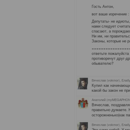
Гость Антон,
вот ваше изречение :
Депутаты- не идиоты,
нами следует считать
спасают, а порождаю
Ни им, ни правительс
Законы, которые не р
================
ответьте пожалуйста 
противоречут друг-д
обывателю?
Вячеслав (vokmor), Елаб
Купил как начинающий
какой бы закон не пр
Анатолий (myMEGAPHON)
Вячеслав, поздравля
правильно думаете. 
осторожненько(как п
Вячеслав (vokmor), Елаб
Это само собой. У ме