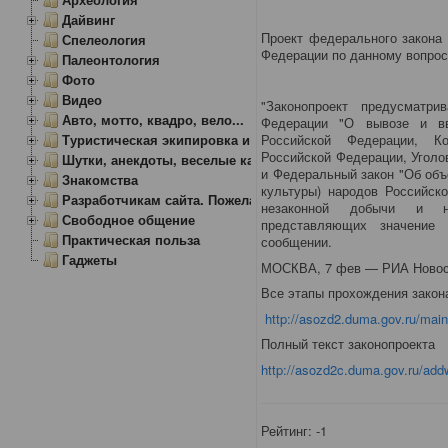
Дайвинг
Проект федерального закона 
Спелеология
Федерации по данному вопрос
Палеонтология
Фото
Видео
"Законопроект предусматр
Авто, мотто, квадро, вело...
Федерации "О вывозе и вв
Туристическая экипировка и снаряжение
Российской Федерации, К
Российской Федерации, Уголо
Шутки, анекдоты, веселые картинки
и Федеральный закон "Об объ
Знакомства
культуры) народов Российск
Разработчикам сайта. Пожелания, замечания.
незаконной добычи и не
Свободное общение
представляющих значение 
Практическая польза
сообщении.
Гаджеты
МОСКВА, 7 фев — РИА Новос
Все этапы прохождения закон
http://asozd2.duma.gov.ru/mai
Полный текст законопроекта
http://asozd2c.duma.gov.ru/add
Рейтинг:
-1