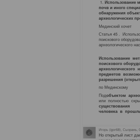
1.
Использование м
почв и иного специ
обнаружения объект
археологических п
Мединский хочет
Статья 45 . Использ
поискового оборудов
археологического на
Использование мет
поискового оборуд
археологического н
предметов возмож
разрешения (открыто
по Мединскому
Под
объектом архео
или полностью скр
существования
человека в прошл
Игорь (igor68), Сызрань
,
Но открытый лист да