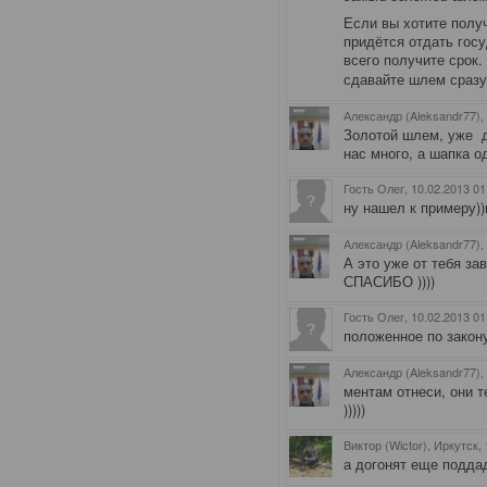
Если вы хотите получ
придётся отдать гос
всего получите срок.
сдавайте шлем сразу
Александр (Aleksandr77),
Золотой шлем, уже д
нас много, а шапка одн
Гость Олег
, 10.02.2013 01
ну нашел к примеру))
Александр (Aleksandr77),
А это уже от тебя за
СПАСИБО ))))
Гость Олег
, 10.02.2013 01
положенное по закону
Александр (Aleksandr77),
ментам отнеси, они т
)))))
Виктор (Wictor), Иркутск
,
а догонят еще поддад