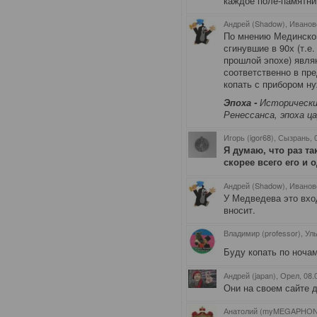
каждое поле-памятни
Андрей (Shadow), Иванов
По мнению Мединско
сгинувшие в 90х (т.е
прошлой эпохе) явля
соответственно в пре
копать с прибором н
Эпоха -
Исторический
Ренессанса
, эпоха ц
Игорь (igor68), Сызрань
,
Я думаю, что раз та
скорее всего его и 
Андрей (Shadow), Иванов
У Медведева это вхо
вносит.
Владимир (professor), Ул
Буду копать по ночам
Андрей (japan), Орел
, 08
Они на своем сайте д
Анатолий (myMEGAPHON)