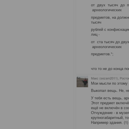
от двух тысяч до п
археологических
предметов, на должн
тысяч
рублей с конфискаци
лиц -
от ста тысяч до дву
археологических
предметов.";
что то не до конца п
Макс (sezam2011), Росто
Мои мысли по этому в
Выкопал вещь. Не, не
У тебя есть вещь, ар
Этот предмет включё
ещё не включён в со
Отчуждение - в музея
крупногабаритный, то
Например здания. (1)