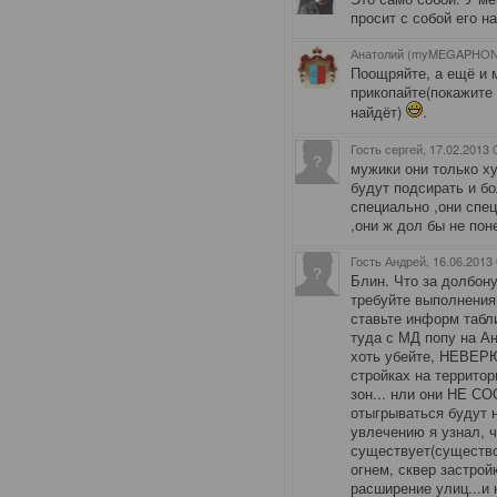
просит с собой его на
Анатолий (myMEGAPHON)
Поощряйте, а ещё и 
прикопайте(покажите 
найдёт)
.
Гость сергей
, 17.02.2013 
мужики они только х
будут подсирать и б
специально ,они спец
,они ж дол бы не пон
Гость Андрей
, 16.06.2013
Блин. Что за долбону
требуйте выполнения
ставьте информ табли
туда с МД попу на Ан
хоть убейте, НЕВЕРЮ
стройках на территор
зон... нли они НЕ С
отыгрываться будут 
увлечению я узнал, ч
существует(существо
огнем, сквер застрой
расширение улиц...и 