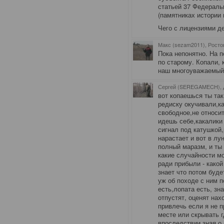
статьей 37 Федераль
(памятниках истории
Чего с лицензиями д
Макс (sezam2011), Росто
Пока непонятно. На п
по старому. Копали, 
наш многоуважаемый и 
Сергей (SEREGAMECH), 
вот копаешься ты так
редиску окучивали,к
свободное,не относит
идешь себе,какалики
сигнал под катушкой,
нарастает и вот в лу
полный маразм, и ты
какие случайности мо
ради прибыли - какой
знает что потом буде
уж об походе с ним п
есть,лопата есть, зн
отпустят, оценят нах
привлечь если я не пр
месте или скрывать г
впоследствии,зная о 