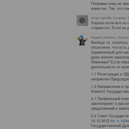
Поправки пока не при
известно. Так, что по
Игорь (igor68), Сызрань
,
Хорошо если все по 
стараются. Если не д
Андрей (Shadow), Иванов
Вообще то, хотелось
объясняли, что есть 
(приемлемый для нас
думу внесен законоп
Левичева? Если обра
деятельности то про
1.1 Регистрация в УД
направлен Председа
1.2 Направление в п
Комитет Государстве
2.1 Профильный коми
законопроект к расс
предложений и замеча
2.2 Совет Государст
10.12.2012
64, п.142
н
Государственной Дум