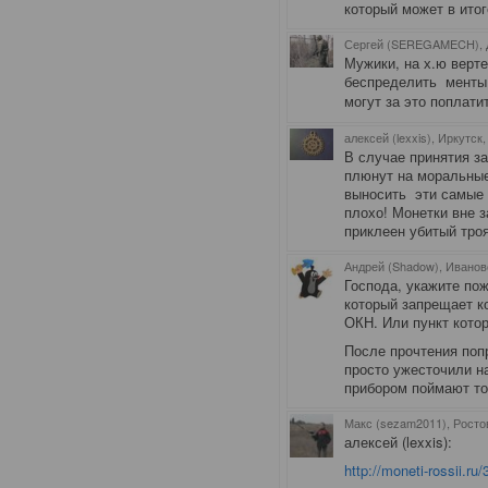
который может в итог
Сергей (SEREGAMECH), 
Мужики, на х.ю верте
беспределить менты 
могут за это поплат
алексей (lexxis), Иркутск
В случае принятия з
плюнут на моральные
выносить эти самые 
плохо! Монетки вне 
приклеен убитый троя
Андрей (Shadow), Иванов
Господа, укажите пож
который запрещает к
ОКН. Или пункт кото
После прочтения попр
просто ужесточили на
прибором поймают то
Макс (sezam2011), Росто
алексей (lexxis):
http://moneti-rossii.r