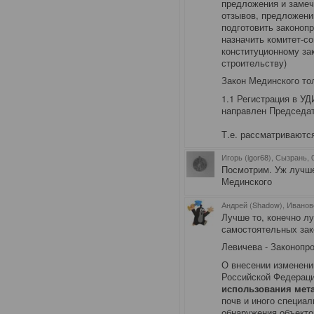
предложения и замеч
отзывов, предложений
подготовить законоп
назначить комитет-с
конституционному за
строительству)
Закон Мединского то
1.1 Регистрация в УД
направлен Председа
Т.е. рассматриваются
Игорь (igor68), Сызрань
,
Посмотрим. Уж лучше
Мединского
Андрей (Shadow), Иванов
Лучше то, конечно лу
самостоятельных зак
Левичева - Законопр
О внесении изменени
Российской Федерац
использования мет
почв и иного специа
обнаружения объекто