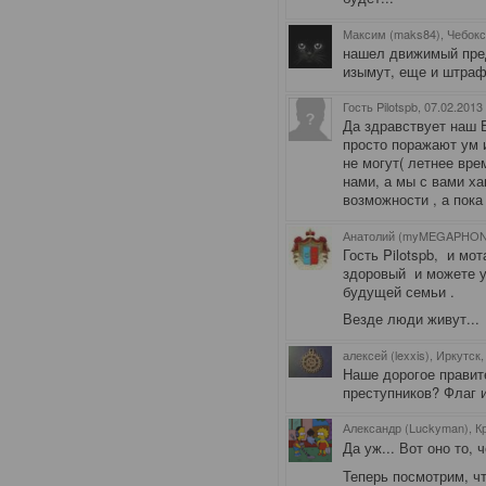
Максим (maks84), Чебок
нашел движимый пред
изымут, еще и штраф на
Гость Pilotspb
, 07.02.2013
Да здравствует наш 
просто поражают ум 
не могут( летнее вре
нами, а мы с вами ха
возможности , а пока
Анатолий (myMEGAPHON)
Гость Pilotspb, и мо
здоровый и можете у
будущей семьи .
Везде люди живут...
алексей (lexxis), Иркутск
Наше дорогое правит
преступников? Флаг и
Александр (Luckyman), К
Да уж... Вот оно то, ч
Теперь посмотрим, ч