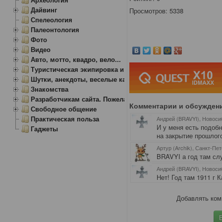
Дайвинг
Просмотров: 5338
Спелеология
Палеонтология
Фото
Видео
Авто, мотто, квадро, вело...
Туристическая экипировка и снаряжение
Шутки, анекдоты, веселые картинки
Знакомства
Разработчикам сайта. Пожелания, замечания.
Комментарии и обсужден
Свободное общение
Практическая польза
Андрей (BRAVYI), Новоси
И у меня есть подобн
Гаджеты
на закрытие прошлого
Артур (Archik), Санкт-Пе
BRAVYI а год там сл
Андрей (BRAVYI), Новоси
Нет! Год там 1911 г 
Добавлять ком