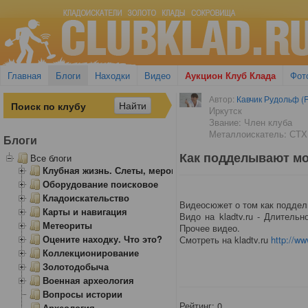
Главная
Блоги
Находки
Видео
Аукцион Клуб Клада
Фот
Автор:
Кавчик Рудольф (R
Иркутск
Звание: Член клуба
Металлоискатель: СТХ
Блоги
Как подделывают м
Все блоги
Клубная жизнь. Слеты, мероприятия
Оборудование поисковое
Кладоискательство
Видеосюжет о том как подде
Карты и навигация
Видо на kladtv.ru - Длитель
Метеориты
Прочее видео.
Оцените находку. Что это?
Смотреть на kladtv.ru
http://ww
Коллекционирование
Золотодобыча
Военная археология
Вопросы истории
Рейтинг:
0
Археология