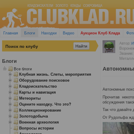
Главная
Блоги
Находки
Видео
Аукцион Клуб Клада
Фот
Автор:
И
Вороне
Звание:
Металло
Блоги
Автономны
Все блоги
Клубная жизнь. Слеты, мероприятия
Оборудование поисковое
Кладоискательство
Автономные похо
Карты и навигация
Прочитав некот
Метеориты
обсуждения тако
Оцените находку. Что это?
Так что давайте 
Коллекционирование
Золотодобыча
От Рудольфа жде
Военная археология
Вопросы истории
Археология