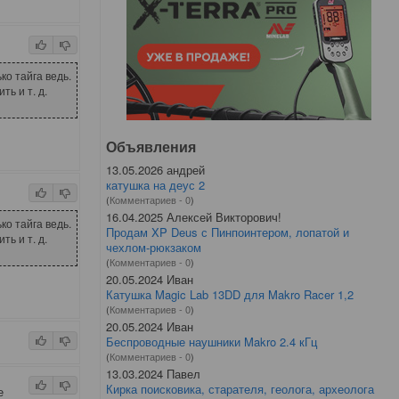
о тайга ведь.
ть и т. д.
Объявления
13.05.2026 андрей
катушка на деус 2
(
Комментариев - 0
)
16.04.2025 Алексей Викторович!
о тайга ведь.
Продам XP Deus с Пинпоинтером, лопатой и
ть и т. д.
чехлом-рюкзаком
(
Комментариев - 0
)
20.05.2024 Иван
Катушка Magic Lab 13DD для Makro Racer 1,2
(
Комментариев - 0
)
20.05.2024 Иван
Беспроводные наушники Makro 2.4 кГц
(
Комментариев - 0
)
13.03.2024 Павел
Кирка поисковика, старателя, геолога, археолога
е