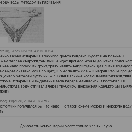
оводу воды методом выпаривания
erd70), Березники
, 23.04.2013 09:24
нно верно!Испарения влажного грунта конденсируются на плёнке и
.Чем теплее снаружи,тем лучше идёт процесс.Чтобы добиться подобног
в неё надо положить грунт,траву,налить непригодной для питья воды(со
ах будет сказано,моча сойдёт),и обеспечить слабый нагрев,чтобы проце
"Дюна" у жителей пустыни были специальные костюмы-влагоджари,типа
стюма,испарения и выделения тела перерабатывались и поступали в
ман,откуда воду отпивали через трубочку.Прекрасная идея,кто бы занял
ткой?
nooo), Воронеж
, 23.04.2013 23:56
остюмчик получился бы что надо. По такой схеме можно и морскую воду
ть.
Добавлять комментарии могут только члены клуба