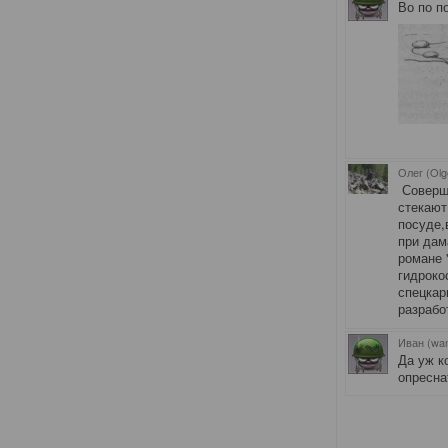
Во по п
Олег (Olg
Соверше
стекают
посуде,
при дам
романе 
гидроко
спецкар
разрабо
Иван (wa
Да уж к
опресна