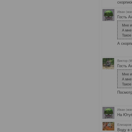
скорпио
Иван (wa
Гость А
Мне и
А мне
Такое
А скорп
Виктор (W
Гость А
Мне и
А мне
Такое
Посмотр
Иван (wa
На Ютуб
Елизаров 
Воду в 