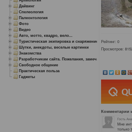
Дайвинг
Спелеология
Палеонтология
Фото
Видео
Авто, мотто, квадро, вело...
Туристическая экипировка и снаряжение
Рейтинг:
0
Шутки, анекдоты, веселые картинки
Просмотров: 815
Знакомства
Разработчикам сайта. Пожелания, замечания.
Свободное общение
Практическая польза
Гаджеты
Комментарии 
Гость Ан
Мне инт
только 