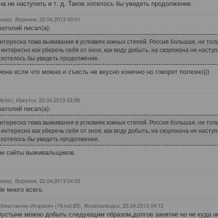
на не наступить и т. д. Такое хотелось бы увидеть продолжение.
nooo), Воронеж
, 22.04.2013 03:01
натолий писал(а):
нтересна тема выживания в условиях южных степей. Россия большая, не тольк
 интересно как уберечь себя от зноя, как воду добыть, на скорпиона не наступи
 хотелось бы увидеть продолжение.
иона если что можно и съесть не вкусно конечно но говорят полезно)))
ictor), Иркутск
, 22.04.2013 03:58
натолий писал(а):
нтересна тема выживания в условиях южных степей. Россия большая, не тольк
 интересно как уберечь себя от зноя, как воду добыть, на скорпиона не наступи
 хотелось бы увидеть продолжение.
и сайты выживальщиков.
nooo), Воронеж
, 22.04.2013 04:03
е много всего.
Константин Игоревич (19.kot.85), Железноводск
, 22.04.2013 04:12
пустыне можно добыть следующим образом,долгое занятие но не куда н