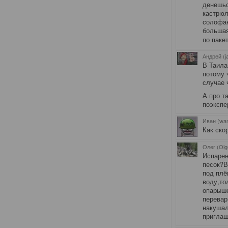
денешьс
кастрюл
солофан
большая
по пакет
Андрей (j
В Таила
потому 
случае 
А про т
поэкспе
Иван (wa
Как ско
Олег (Olg
Испарен
песок?В
под плё
воду,то
опарыше
перевар
накушал
приглаш