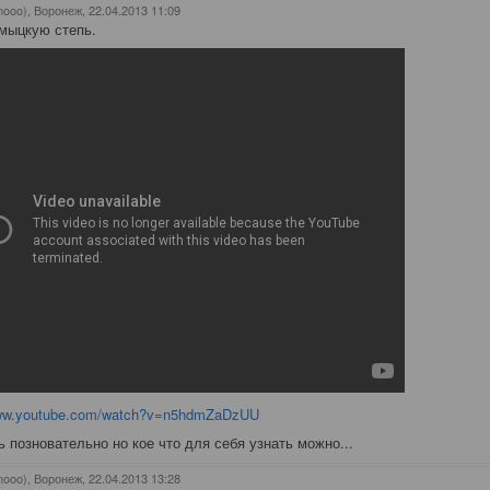
nooo), Воронеж
, 22.04.2013 11:09
мыцкую степь.
www.youtube.com/watch?v=n5hdmZaDzUU
ь позновательно но кое что для себя узнать можно...
nooo), Воронеж
, 22.04.2013 13:28