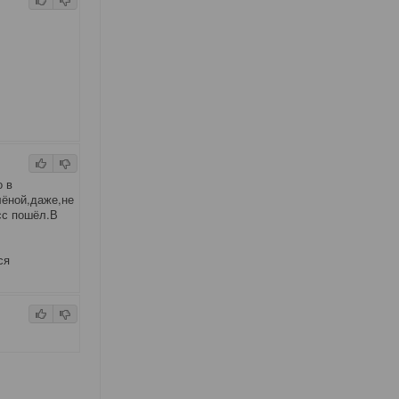
о в
лёной,даже,не
сс пошёл.В
ся