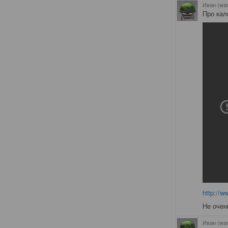
Иван (wa
Про кал
http://
Не очен
Иван (wa