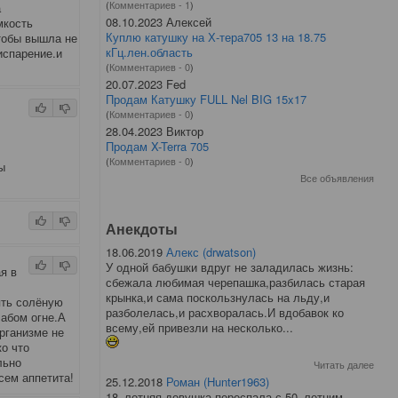
(
Комментариев - 1
)
а
08.10.2023 Алексей
мкость
Куплю катушку на Х-тера705 13 на 18.75
тобы вышла не
кГц.лен.область
испарение.и
(
Комментариев - 0
)
20.07.2023 Fed
Продам Катушку FULL Nel BIG 15x17
(
Комментариев - 0
)
28.04.2023 Виктор
Продам X-Terra 705
(
Комментариев - 0
)
ы
Все объявления
Анекдоты
18.06.2019
Алекс (drwatson)
У одной бабушки вдруг не заладилась жизнь:
я в
сбежала любимая черепашка,разбилась старая
крынка,и сама поскользнулась на льду,и
ять солёную
разболелась,и расхворалась.И вдобавок ко
абом огне.А
всему,ей привезли на несколько...
рганизме не
ко что
льно
Читать далее
сем аппетита!
25.12.2018
Роман (Hunter1963)
18–летняя девушка переспала с 50–летним