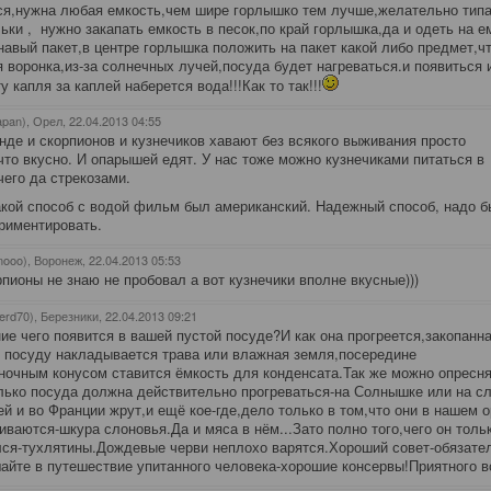
я,нужна любая емкость,чем шире горлышко тем лучше,желательно тип
ьки , нужно закапать емкость в песок,по край горлышка,да и одеть на е
авый пакет,в центре горлышка положить на пакет какой либо предмет,ч
 воронка,из-за солнечных лучей,посуда будет нагреваться.и появиться 
у капля за каплей наберется вода!!!Как то так!!!
apan), Орел
, 22.04.2013 04:55
нде и скорпионов и кузнечиков хавают без всякого выживания просто
что вкусно. И опарышей едят. У нас тоже можно кузнечиками питаться в
чего да стрекозами.
акой способ с водой фильм был американский. Надежный способ, надо б
риментировать.
nooo), Воронеж
, 22.04.2013 05:53
рпионы не знаю не пробовал а вот кузнечики вполне вкусные)))
erd70), Березники
, 22.04.2013 09:21
ие чего появится в вашей пустой посуде?И как она прогреется,закопанна
 посуду накладывается трава или влажная земля,посередине
ночным конусом ставится ёмкость для конденсата.Так же можно опресн
лько посуда должна действительно прогреваться-на Солнышке или на сл
й и во Франции жрут,и ещё кое-где,дело только в том,что они в нашем о
иваются-шкура слоновья.Да и мяса в нём...Зато полно того,чего он толь
ся-тухлятины.Дождевые черви неплохо варятся.Хороший совет-обязате
айте в путешествие упитанного человека-хорошие консервы!Приятного в