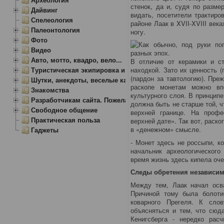
стенок, да и, судя по разме
Дайвинг
видать, посетители трактиро
Спелеология
районе Лаак в XVII-XVIII век
Палеонтология
ногу.
Фото
Видео
Авто, мотто, квадро, вело...
В отличие от керамики и ст
Туристическая экипировка и снаряжение
находкой. Зато их ценность 
(пардон за тавтологию). Пре
Шутки, анекдоты, веселые картинки
раскопе монетам можно вп
Знакомства
культурного слоя. В принципе
Разработчикам сайта. Пожелания, замечания.
должна быть не старше той, 
Свободное общение
верхней границе. На профе
Практическая польза
верхней дате». Так вот, раск
в «денежном» смысле.
Гаджеты
- Монет здесь не россыпи, к
начальник археологического
время жизнь здесь кипела оче
Следы обретения независи
Между тем, Лаак начал осва
Причиной тому была болотис
коварного Прегеля. К сло
объясняться и тем, что сюд
Кенигсберга - нередко рас