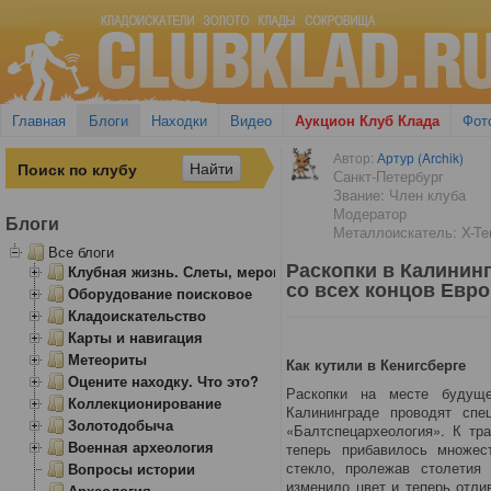
Главная
Блоги
Находки
Видео
Аукцион Клуб Клада
Фот
Автор:
Артур (Archik)
Санкт-Петербург
Звание: Член клуба
Модератор
Блоги
Металлоискатель: X-Ter
Все блоги
Раскопки в Калинин
Клубная жизнь. Слеты, мероприятия
со всех концов Евр
Оборудование поисковое
Кладоискательство
Карты и навигация
Метеориты
Как кутили в Кенигсберге
Оцените находку. Что это?
Раскопки на месте будуще
Коллекционирование
Калининграде проводят спец
Золотодобыча
«Балтспецархеология». К тр
Военная археология
теперь прибавилось множес
стекло, пролежав столетия
Вопросы истории
изменило цвет и теперь отл
Археология