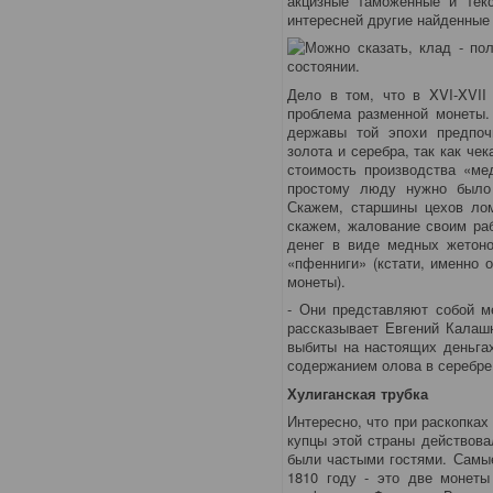
акцизные таможенные и тек
интересней другие найденные
Дело в том, что в XVI-XVII
проблема разменной монеты.
державы той эпохи предпочи
золота и серебра, так как ч
стоимость производства «ме
простому люду нужно было 
Скажем, старшины цехов лом
скажем, жалование своим раб
денег в виде медных жетоно
«пфенниги» (кстати, именно 
монеты).
- Они представляют собой м
рассказывает Евгений Калаш
выбиты на настоящих деньга
содержанием олова в серебре,
Хулиганская трубка
Интересно, что при раскопках
купцы этой страны действова
были частыми гостями. Самые
1810 году - это две монеты