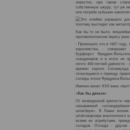
известно, при таком стих
собственную шкуру, тут уж н
или погребе кубышке накопле
Как бы то ни было, мощнейш
противоположном берегу реки
- Произошло это в 1657 году,
королевства, - совершает
Курфюрст Фридрих-Вильгел
скандинавов и в итоге не п
почти 400-летней давности -
времен короля Сигизмунда
относящиеся к периоду правл
солиды эпохи Фридриха-Вильг
Именно монет XVII века «бал
«Как бы деньги»
От возведенной крепости чер
называемый «холандербаум
шлагбаум». В Лааке возник
штаб-квартира аналогичного 
всеми ее атрибутами, прежд
складов. Отсюда - другая 