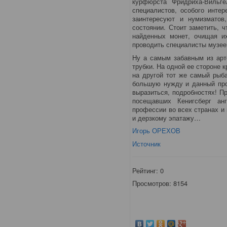
курфюрста Фридриха-Вильге
специалистов, особого интер
заинтересуют и нумизматов
состоянии. Стоит заметить, 
найденных монет, очищая и
проводить специалисты музее
Ну а самым забавным из арт
трубки. На одной ее стороне 
на другой тот же самый рыб
большую нужду и данный про
выразиться, подробностях! П
посещавших Кенигсберг ан
профессии во всех странах и
и дерзкому эпатажу…
Игорь ОРЕХОВ
Источник
Рейтинг:
0
Просмотров: 8154