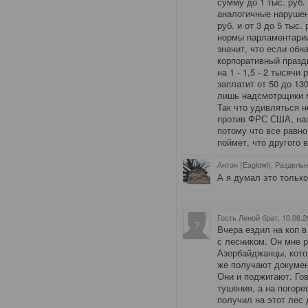
сумму до 1 тыс. руб.
аналогичные нарушен
руб. и от 3 до 5 тыс
нормы парламентарии
значит, что если обн
корпоративный празд
на 1 - 1,5 - 2 тысячи
заплатит от 50 до 13
лишь надсмотрщики 
Так что удивляться 
против ФРС США, нап
потому что все равно
поймет, что другого 
Антон (Eaglowl), Раздель
А я думал это только 
Гость Леной брат
, 10.06.
Вчера ездил на коп в
с лесником. Он мне р
Азербайджанцы, кото
же получают докумен
Они и поджигают. Го
тушения, а на погоре
получил на этот лес 