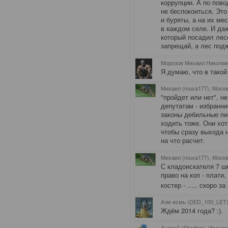
коррупции. А по пов
не беспокоиться. Это
и буряты, а на их м
в каждом селе. И даж
который посадил лесо
запрещай, а лес подж
Морозов Михаил Николаев
Я думаю, что в такой
Михаил (muxa177), Моск
"пройдет или нет", н
депутатам - избранни
законы дебильные пи
ходить тоже. Они хот
чтобы сразу выхода 
на что расчет.
Михаил (muxa177), Моск
С кладоискателя 7 шк
право на коп - плати,
костер - ..... скоро 
Азм есмь (DED_100_LET)
Ждём 2014 года? :).
Андрей (Shadow), Иванов