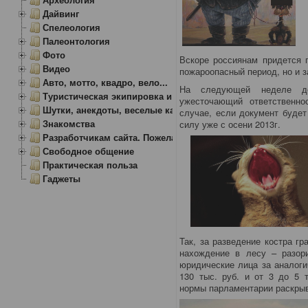
Дайвинг
Спелеология
Палеонтология
Фото
Вскоре россиянам придется п
Видео
пожароопасный период, но и з
Авто, мотто, квадро, вело...
На следующей неделе деп
Туристическая экипировка и снаряжение
ужесточающий ответственно
Шутки, анекдоты, веселые картинки
случае, если документ будет
Знакомства
силу уже с осени 2013г.
Разработчикам сайта. Пожелания, замечания.
Свободное общение
Практическая польза
Гаджеты
Так, за разведение костра гр
нахождение в лесу – разор
юридические лица за аналоги
130 тыс. руб. и от 3 до 5 
нормы парламентарии раскрыв