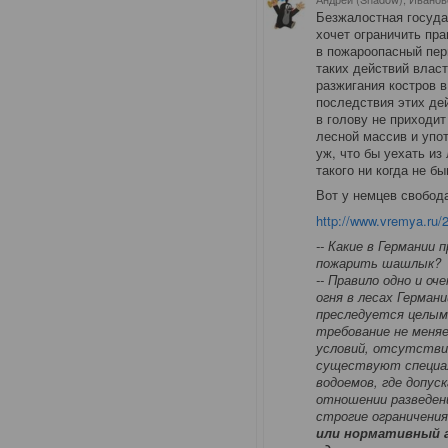
Безжалостная госуда
хочет ограничить пра
в пожароопасный пери
таких действий влас
разжигания костров 
последствия этих де
в голову не приходи
лесной массив и упот
уж, что бы уехать из
такого ни когда не бы
Вот у немцев свобод
http://www.vremya.ru/
-- Какие в Германии 
пожарить шашлык?
-- Правило одно и о
огня в лесах Герма
преследуется целым
требование не меняе
условий, отсутстви
существуют специал
водоемов, где допус
отношении разведен
строгие ограничения
или нормативный ак