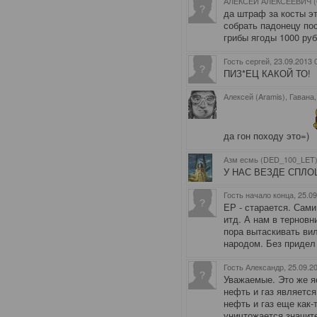
АЛЕКСЕЙ АЛЕКСЕЕВИЧ (
да штраф за косты э
собрать падонецу пос
грибы ягоды 1000 руб
Гость сергей
, 23.09.2013 
ПИЗ*ЕЦ КАКОЙ ТО!
Алексей (Aramis), Гавана
да гон походу это=)
Азм есмь (DED_100_LET)
У НАС ВЕЗДЕ СПЛО
Гость начало конца
, 25.0
ЕР - старается. Сам
итд. А нам в терновни
пора вытаскивать ви
народом. Без придел
Гость Александр
, 25.09.2
Уважаемые. Это же яс
нефть и газ являетс
нефть и газ еще как-
уничтожается значите