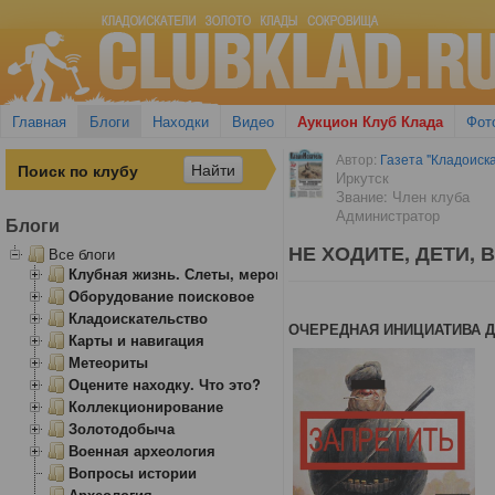
Главная
Блоги
Находки
Видео
Аукцион Клуб Клада
Фот
Автор:
Газета "Кладоиска
Иркутск
Звание: Член клуба
Администратор
Блоги
НЕ ХОДИТЕ, ДЕТИ, В
Все блоги
Клубная жизнь. Слеты, мероприятия
Оборудование поисковое
Кладоискательство
ОЧЕРЕДНАЯ ИНИЦИАТИВА Д
Карты и навигация
Метеориты
Оцените находку. Что это?
Коллекционирование
Золотодобыча
Военная археология
Вопросы истории
Археология