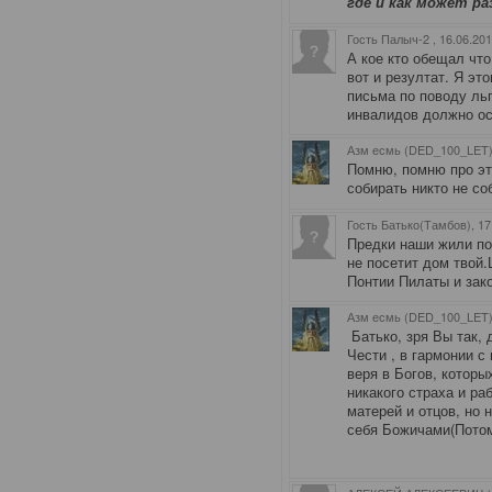
где и как может ра
Гость Палыч-2
, 16.06.20
А кое кто обещал что
вот и резултат. Я эт
письма по поводу льг
инвалидов должно ос
Азм есмь (DED_100_LET)
Помню, помню про эт
собирать никто не с
Гость Батько(Тамбов)
, 1
Предки наши жили по
не посетит дом твой.
Понтии Пилаты и зако
Азм есмь (DED_100_LET)
Батько, зря Вы так,
Чести , в гармонии с
веря в Богов, которы
никакого страха и ра
матерей и отцов, но 
себя Божичами(Потом