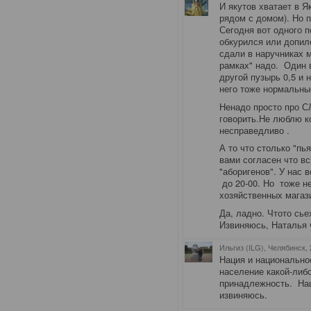
И якутов хватает в Я
рядом с домом). Но п
Сегодня вот одного п
обкурился или допил
сдали в наручниках м
рамках" надо. Один 
другой пузырь 0,5 и 
него тоже нормальны
Ненадо просто про 
говорить.Не люблю к
несправедливо .
А то что столько "пь
вами согласен что в
"аборигенов". У нас 
до 20-00. Но тоже н
хозяйственных магаз
Да, ладно. Чтото сь
Извиняюсь, Наталья ч
Ильгиз (ILG), Челябинск
,
Нация и национально
население какой-либ
принадлежность. Наци
извиняюсь.