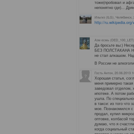
тоже(пробовал и афг
непонятно где)... Дрян
Ильгиз (ILG), Челябинск
,
http://ru.wikipedia.o
Азм есмь (DED_100_LET)
Да бросьте вы:) Нес
БЕЗ ПОЛСТАКАНА НИ
не стал алкашом. Над
В России не алкоголи
Гость Антон
, 20.06.2013 1
Хорошая статья, согл
меня примерно такая 
заведовал отделом, 
ипотеке. А потом раб
ушла. По специально
в такси: из того что 
мое. Познакомился с
продал, купил микроа
оптовке, колбасой то
думаю, что я счастл
когда социальный ста
простая и никак не 