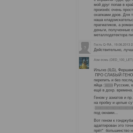
мой друг попав в кр
произнёс очень прос
охапками дров. Для 
наша кладоискательс
прагматиков, а роман
деньги, полученные 
металлодетектора пик
Гость Q-RA
, 19.06.2013 
Действительно, лучше 
Азм есмь (DED_100_LET)
Ильгиз (ILG)
, Ферша
ПРО СЛАБЫЙ ГЕНОМ Р
перепить и без после
яйца :))))))) Русские
ещё в дохр. времена
Геном у азиатов и пр. 
на пробку и целые су
:)))))))))))))))))))))))))
под окнами...
Вот геном к гонджуба
адаптирован это точн
прёт" большинство н