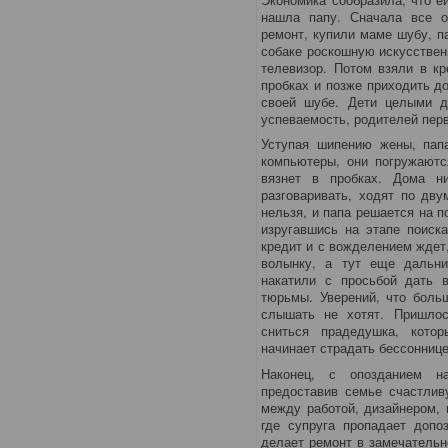
нашла папу. Сначала все о
ремонт, купили маме шубу, п
собаке роскошную искусствен
телевизор. Потом взяли в кр
пробках и позже приходить д
своей шубе. Дети целыми д
успеваемость, родителей перв
Уступая шипению жены, папа
компьютеры, они погружаютс
вязнет в пробках. Дома н
разговаривать, ходят по дву
нельзя, и папа решается на 
изругавшись на этапе поиска
кредит и с вожделением ждет
волынку, а тут еще дальни
накатили с просьбой дать в
тюрьмы. Уверений, что боль
слышать не хотят. Пришлос
сниться прадедушка, кото
начинает страдать бессоннице
Наконец, с опозданием н
предоставив семье счастлив
между работой, дизайнером, 
где супруга пропадает допо
делает ремонт в замечательн