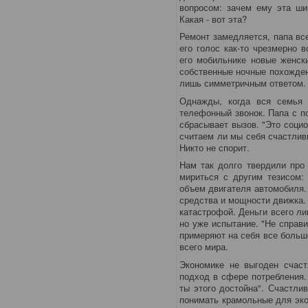
вопросом: зачем ему эта ши
Какая - вот эта?
Ремонт замедляется, папа все
его голос как-то чрезмерно 
его мобильнике новые женски
собственные ночные похожден
лишь симметричным ответом.
Однажды, когда вся семья 
телефонный звонок. Папа с по
сбрасывает вызов. "Это социо
считаем ли мы себя счастлив
Никто не спорит.
Нам так долго твердили про 
мириться с другим тезисом: 
объем двигателя автомобиля.
средства и мощности движка.
катастрофой. Деньги всего л
но уже испытание. "Не справ
примеряют на себя все больш
всего мира.
Экономике не выгоден счаст
подход в сфере потребления.
ты этого достойна". Счастли
понимать крамольные для эко