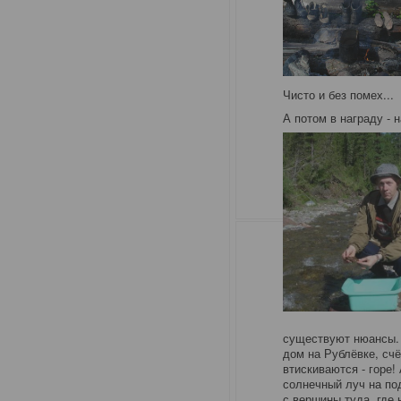
Чисто и без помех...
А потом в награду - 
существуют нюансы. 
дом на Рублёвке, счё
втискиваются - горе!
солнечный луч на по
с вершины туда, где 