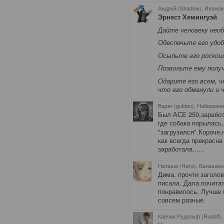
Андрей (Shadow), Иванов
Эрнест Хемингуэй
Дайте человеку необ
Обеспечьте его удо
Осыпьте его роскош
Позвольте ему полу
Одарите его всем, ч
что его обманули и 
Варяг (gulden), Набереж
Был АСЕ 250,заработ
где собака порылась,
"загрузился".Короче,
как всегда прекрасна
заработала......
Наташа (Ната), Балаших
Дима, прочти заголов
писала. Дала почита
понравилось. Лучше 
совсем разные.
Кавчик Рудольф (Rudolf),