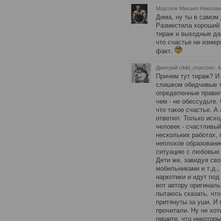
Морозов Михаил Николаев
Дима, ну ты в самом
Разместила хороший 
тираж и выходные дан
что счастье не изме
факт.
Дмитрий (ddd_moscow), 
Причем тут тираж? И
слишком обидчивые т
определенные правил
чем - не обессудьте.
что такое счастье. А 
ответил. Только исх
человек - счастливый
нескольких работах,
неплохое образование
ситуацию с любовью 
Дети же, завидуя св
мобильниками и т.д.
наркотики и идут под
вот автору оригиналь
пытаюсь сказать, чт
притянуты за уши. И 
прочитали. Ну не хот
пишите, что некоторы