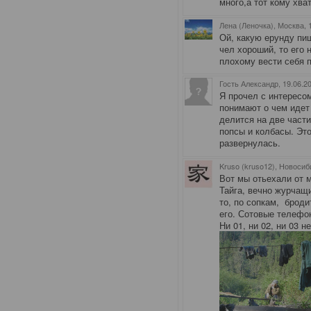
много,а тот кому хва
Лена (Леночка), Москва
,
Ой, какую ерунду пиш
чел хороший, то его 
плохому вести себя п
Гость Александр
, 19.06.2
Я прочел с интересо
понимают о чем идет
делится на две части
попсы и колбасы. Это
развернулась.
Kruso (kruso12), Новосиб
Вот мы отьехали от 
Тайга, вечно журчащ
то, по сопкам, броди
его. Сотовые телефо
Ни 01, ни 02, ни 03 н