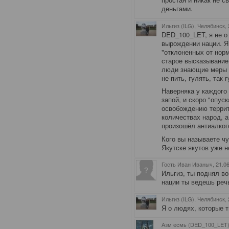
деньгами.
Ильгиз (ILG), Челябинск
,
DED_100_LET, я не о
вырождении нации. Я
"отклоненных от нор
старое высказывание:
люди знающие меры и 
не пить, гулять, так 
Наверняка у каждого 
запой, и скоро "опус
освобождению террит
количествах народ, а
произошёл антиалког
Кого вы называете чу
Якутске якутов уже н
Гость Иван Иваныч
, 21.0
Ильгиз, ты поднял во
нации ты ведешь реч
Ильгиз (ILG), Челябинск
,
Я о людях, которые т
Азм есмь (DED_100_LET)