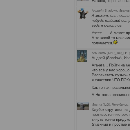
Наташа, хорошая ста
Андрей (Shadow), Иванов
А может, для начала
нибудь тайский остр
ведь я счастлив.
Упссс...... А может 
А то какой то макси
получается.
Азм есмь (DED_100_LET)
Андрей (Shadow)
, Ив
Ага-ага... Пойти на 
что всё у нас хорошо
Распечатать пузырь п
я счастлив ЧТО ПОК
Как то так правильней
А Наташка правильно
Ильгиз (ILG), Челябинск
,
Клубок скрутился из 
противостоянию рекл
тянуть тонны придум
близкими и простые 