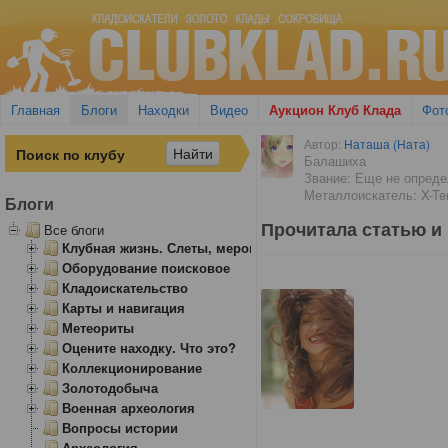
Главная
Блоги
Находки
Видео
Аукцион Клуб Клада
Фот
Автор:
Наташа (Ната)
Балашиха
Звание: Еще не опред
Металлоискатель: X-Ter
Блоги
Прочитала статью и
Все блоги
Клубная жизнь. Слеты, мероприятия
Оборудование поисковое
Кладоискательство
Карты и навигация
Метеориты
Оцените находку. Что это?
Коллекционирование
Золотодобыча
Военная археология
Вопросы истории
Археология