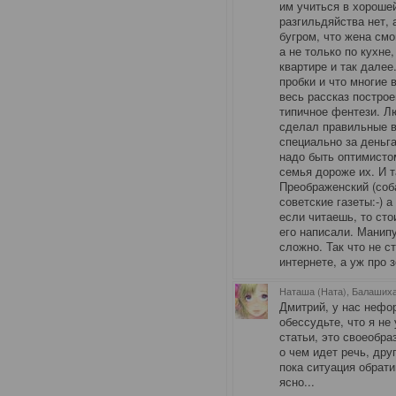
им учиться в хороше
разгильдяйства нет, 
бугром, что жена смо
а не только по кухне
квартире и так далее
пробки и что многие 
весь рассказ построе
типичное фентези. Лю
сделал правильные в
специально за деньг
надо быть оптимистом
семья дороже их. И 
Преображенский (соба
советские газеты:-) 
если читаешь, то ст
его написали. Манип
сложно. Так что не с
интернете, а уж про 
Наташа (Ната), Балаших
Дмитрий, у нас нефо
обессудьте, что я не
статьи, это своеобр
о чем идет речь, дру
пока ситуация обрат
ясно...