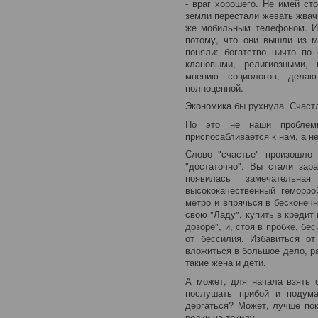
- враг хорошего. Не имей ст
земли перестали жевать жвач
же мобильным телефоном. И
потому, что они вышли из м
поняли: богатство ничто по
клановыми, религиозными,
мнению социологов, делаю
полноценной.
Экономика бы рухнула. Счастл
Но это не наши проблемы
приспосабливается к нам, а н
Слово "счастье" произошло 
"достаточно". Вы стали зар
появилась замечательная
высококачественный геморро
метро и впрячься в бесконеч
свою "Ладу", купить в кредит
дозоре", и, стоя в пробке, бе
от бессилия. Избавиться от
вложиться в большое дело, ра
такие жена и дети.
А может, для начала взять о
послушать прибой и подума
дергаться? Может, лучше пок
водки на текилу.