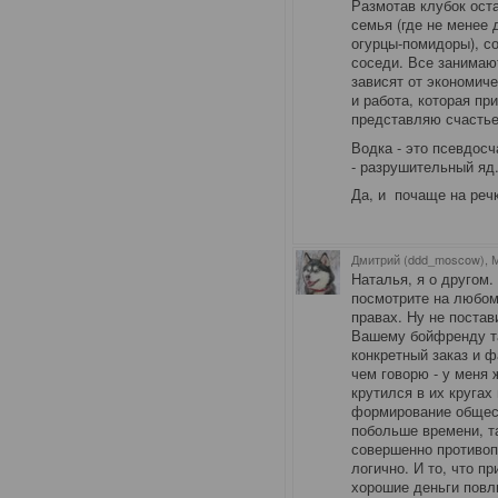
Размотав клубок оста
семья (где не менее 
огурцы-помидоры), со
соседи. Все занимаю
зависят от экономиче
и работа, которая пр
представляю счастье
Водка - это псевдос
- разрушительный яд
Да, и почаще на речк
Дмитрий (ddd_moscow), 
Наталья, я о другом.
посмотрите на любом
правах. Ну не постав
Вашему бойфренду так
конкретный заказ и 
чем говорю - у меня
крутился в их кругах
формирование общест
побольше времени, та
совершенно противо
логично. И то, что п
хорошие деньги повл