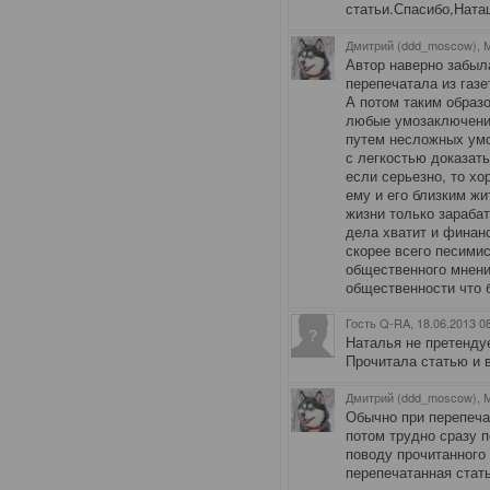
статьи.Спасибо,Ната
Дмитрий (ddd_moscow), 
Автор наверно забыла
перепечатала из газе
А потом таким образо
любые умозаключения
путем несложных умо
с легкостью доказат
если серьезно, то хо
ему и его близким жи
жизни только зарабат
дела хватит и финанс
скорее всего песими
общественного мнени
общественности что б
Гость Q-RA
, 18.06.2013 0
Наталья не претендуе
Прочитала статью и 
Дмитрий (ddd_moscow), 
Обычно при перепеча
потом трудно сразу 
поводу прочитанного
перепечатанная стать