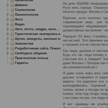
На днях ВЦИОМ обнародовал
Дайвинг
Руси жить хорошо. Оказалос
Спелеология
богатых городах: Москве и Са
Палеонтология
Впрочем, если почитать тр
Фото
современном мире, шок б
Видео
подтверждают общемировую т
Авто, мотто, квадро, вело...
депрессивные настроения - не
Туристическая экипировка и снаряжение
Парадокс ХХ века: становясь
Шутки, анекдоты, веселые картинки
несчастней. Этот феномен уж
Знакомства
и терзания эти не совсем бес
Разработчикам сайта. Пожелания, замечания.
Как люди, далекие от мистики
Свободное общение
Будь это так, тогда почему 
Практическая польза
счастьем все в порядке? Зн
Гаджеты
даже Москвы с Питером как-т
им экономический рост.
Я даже очень живо могу себ
двушке, оставшейся от родит
видели, что родители еле с
выпендривались. Скромный 
театры, музеи и походы по к
книжки, пели под гитару, когд
счастливы ли они, эти люди 
И вот однажды им улыбнул
Экономика сообразила, что е