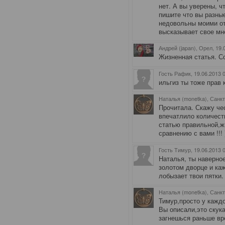
нет. А вы уверены, 
пишите что вы разные
недовольны моими от
высказывает свое мн
Андрей (japan), Орел
, 19
Жизненная статья. С
Гость Рафик
, 19.06.2013 
ильгиз ты тоже прав к
Наталья (monetka), Санк
Прочитала. Скажу че
впечатлило количест
статью правильной,ж
сравнению с вами !!! )
Гость Тимур
, 19.06.2013 
Наталья, ты наверно
золотом дворце и ка
лобызает твои пятки.
Наталья (monetka), Санк
Тимур,просто у каждо
Вы описали,это скука
загнешься раньше вре