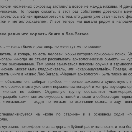
поиски несметных сокровищ заставила вовсе не жажда наживы. И даж
оложение. По правде сказать, в этот раз собственно древности мен
ахотелось вблизи присмотреться к тем, кто давно уже стал частью фо
атой и металлоискателем. И вот теперь мы шагали рядом в направл
все равно что сорвать бинго в Лас-Вегасе
… — начал было я разговор, но меня тут же поправили.
атель, а копарь, то есть человек, хобби которого приборный поиск. 
копарь никогда не станет раскапывать археологические объекты — ку
у же обозначенные. Тем более заниматься поиском оружия и взрывооп
иноним может быть кладоискатель, или «скарбашукальнік». Правда, 
рвать бинго в казино Лас-Вегаса. «Черным археологом» быть также не с
— объяснял он, собирая прибор, — черные археологи существуют, н
ужно совместными усилиями нормальных копарей и контролирующих ор
 «копает по войне». Отдельную группу составляют «коммерцы»
 разработками» металломусора с полей и лесов и собирающие черный
 «пляжников» — ходят по пляжам по окончании сезона и ищут цен
специализируется на «копе по старине» и в основном ходит «
олю.
 луговине: некомфортно из-за дерна и буйной растительности, и тем бол
 поиска определяем по старым планам вроде карт Шуберта, кот