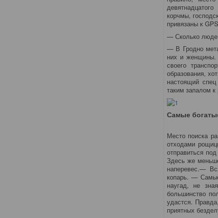
девятнадцатого
корчмы, господс
привязаны к GPS 
— Сколько люде
— В Гродно мета
них и женщины.
своего транспо
образования, хо
настоящий спец
таким запалом к 
Самые богатые
Место поиска ра
отходами рощицы
отправиться под
Здесь же меньше
наперевес.— Вся
копарь. — Самые
наугад, не зна
большинство пол
удастся. Правда
приятных бездел