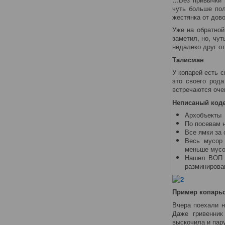
чуть больше пол
жестянка от дов
Уже на обратной
заметил, но, чу
недалеко друг от
Талисман
У копарей есть 
это своего рода
встречаются оче
Неписаный коде
Архобъекты 
По посевам н
Все ямки за 
Весь мусор 
меньше мусор
Нашел ВОП (
разминирова
Пример копарьс
Вчера поехали н
Даже гривенник
выскочила и пар