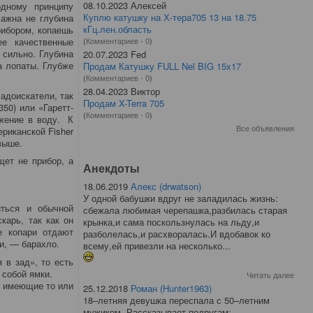
08.10.2023 Алексей
одному принципу
Куплю катушку на Х-тера705 13 на 18.75
Важна не глубина
кГц.лен.область
рибором, копаешь
(
Комментариев - 0
)
е качественные
 сильно. Глубина
20.07.2023 Fed
а лопаты. Глубже
Продам Катушку FULL Nel BIG 15x17
(
Комментариев - 0
)
28.04.2023 Виктор
адоискатели, так
Продам X-Terra 705
50) или «Гаретт-
(
Комментариев - 0
)
ужение в воду. К
Все объявления
риканской Fisher
выше.
щет не прибор, а
Анекдоты
18.06.2019
Алекс (drwatson)
У одной бабушки вдруг не заладилась жизнь:
ться и обычной
сбежала любимая черепашка,разбилась старая
карь, так как он
крынка,и сама поскользнулась на льду,и
е копари отдают
разболелась,и расхворалась.И вдобавок ко
и, — барахло.
всему,ей привезли на несколько...
 в зад», то есть
 собой ямки.
Читать далее
, имеющие то или
25.12.2018
Роман (Hunter1963)
18–летняя девушка переспала с 50–летним
мужиком. Рассказывает подругам: