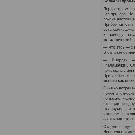
Более 90 проце
Первое время пр
без прибора. Но
поиска настояще
Прибор свистит
останавливаемся
к прибору, по
металлический п
— Что это? — с
В отличие от ме
— Шмурдяк, — 
«паламачки». С
прикладную ценн
При любом копе
монеты-какалики
Обычно встречаю
принято относи
польские межво
стоящие не одну
Беларуси, — это
ужасном «сохра
состоянии стоят 
Отдельно идут 
Наполеона и «лив