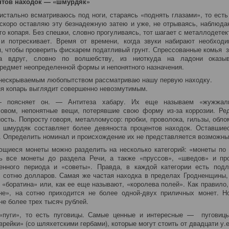
нтов находок — «шмурдяк»
истально всматриваюсь под ноги, стараясь «поднять глазами», то есть
 скоро оставляю эту безнадежную затею и уже, не отрываясь, наблюда
го копаря. Без спешки, словно прогуливаясь, тот шагает с металлодетек
 и потрескивает. Время от времени, когда звуки набирают необход
, чтобы проверить фискарем податливый грунт. Спрессованные комья 
ка вдруг, словно по волшебству, из ниоткуда на ладони оказыв
редмет неопределенной формы и непонятного назначения.
 нескрываемым любопытством рассматриваю нашу первую находку.
ня копарь выглядит совершенно невозмутимым.
поясняет он. — Антитеза хабару. Их еще называем «жужжалки
ловом, непонятные вещи, потерявшие свою форму из-за коррозии. Ре
ость. Попросту говоря, металломусор: пробки, проволока, гильзы, облом
 шмурдяк составляет более девяноста процентов находок. Оставшие
. Определить номинал и происхождение их не представляется возможны
щиеся монеты можно разделить на несколько категорий: «монеты по
ть все монеты до раздела Речи, а также «пруссов», «шведов» и про
енного периода и «советы». Правда, в каждой категории есть подл
 сотню долларов. Самая же частая находка в пределах Гродненщины,
 «боратина» или, как ее еще называют, «королева полей». Как правило
не», на сотню приходится не более одной-двух приличных монет. Н
не более трех тысяч рублей.
«пуги», то есть пуговицы. Самые ценные и интересные — пуговиц
рейки» (со шляхетскими гербами), которые могут стоить от двадцати у.