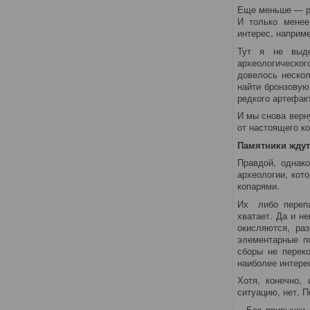
Еще меньше — ра
И только менее
интерес, наприм
Тут я не выде
археологическог
довелось нескол
найти бронзовую
редкого артефак
И мы снова верну
от настоящего к
Памятники ждут
Правдой, однак
археологии, кот
копарями.
Их либо перепа
хватает. Да и н
окисляются, ра
элементарные по
сборы не переко
наиболее интере
Хотя, конечно,
ситуацию, нет. П
…Без привычки м