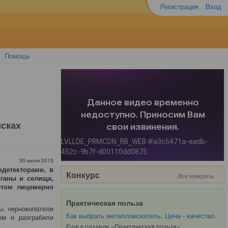
Регистрация
Вход
Помощь
исках
30 июня 2013
детекторами, в
Конкурс
Все конкурсы
ганы и селища,
этом лицемерно
Практическая польза
ы чернокопатели
Как выбрать металлоискатель. Цена - качество.
ом и разграбили
Еще в разделе «Практическая польза»: