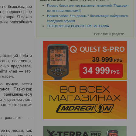
Просто блеск или чистка монет лимонкой (Подходит
е не безвыходное
не ко всем монетам!!)
я совершенно не
Нашел саблю. Что делать? Легализация найденного
льклора. Я искал
холодного оружия
ении ближайшего
ТЕХНОЛОГИЯ ВОРОНЕНИЯ МЕТАЛЛА
Все статьи раздела
Уважающий себя и
рганы, поселища,
асных предметов.
найти клад — это
огласен.
о, думаю, вести
ганов. Равно как
, занимающиеся
 и цветной лом.
ные «потеряшки»
по распашке» —
ее по лесам. Как
орые в середине