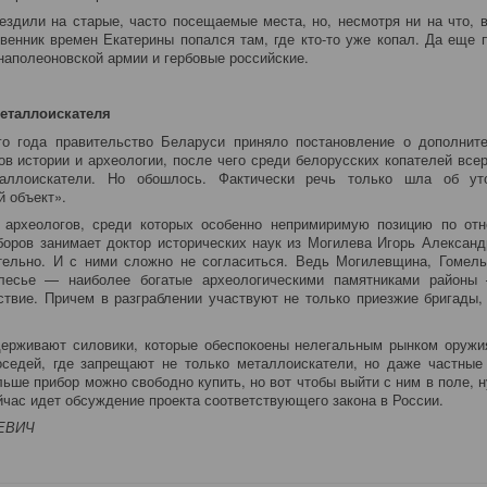
ездили на старые, часто посещаемые места, но, несмотря ни на что, в
венник времен Екатерины попался там, где кто-то уже копал. Да еще 
аполеоновской армии и гербовые российские.
еталлоискателя
о года правительство Беларуси приняло постановление о дополнит
ов истории и археологии, после чего среди белорусских копателей всер
аллоискатели. Но обошлось. Фактически речь только шла об ут
й объект».
 археологов, среди которых особенно непримиримую позицию по от
оров занимает доктор исторических наук из Могилева Игорь Алексан
тельно. И с ними сложно не согласиться. Ведь Могилевщина, Гомель
лесье — наиболее богатые археологическими памятниками район
твие. Причем в разграблении участвуют не только приезжие бригады,
ерживают силовики, которые обеспокоены нелегальным рынком оружи
седей, где запрещают не только металлоискатели, но даже частные
льше прибор можно свободно купить, но вот чтобы выйти с ним в поле, 
йчас идет обсуждение проекта соответствующего закона в России.
ЕВИЧ