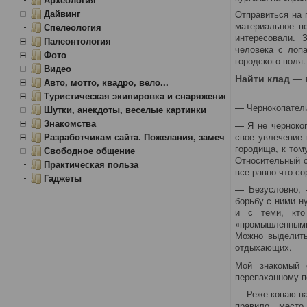
Дайвинг
Отправиться на 
материальное п
Спелеология
интересовали. З
Палеонтология
человека с лоп
Фото
городского поля.
Видео
Найти клад — 
Авто, мотто, квадро, вело...
Туристическая экипировка и снаряжение
— Чернокопатели
Шутки, анекдоты, веселые картинки
Знакомства
— Я не чернокоп
свое увлечение 
Разработчикам сайта. Пожелания, замечания.
городища, к том
Свободное общение
Относительный с
Практическая польза
все равно что со
Гаджеты
— Безусловно, 
борьбу с ними н
и с теми, кто
«промышленными
Можно выделить
отдыхающих.
Мой знакомый 
перепаханному п
— Реже копаю на
правило, место