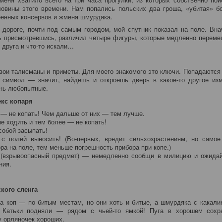
овины этого времени. Нам попались польских два гроша, «убитая» бо
оенных консервов и жменя шмурдяка.
 дороге, почти под самым городом, мой спутник показал на поле. Вна
ть присмотревшись, различил четыре фигуры, которые медленно перем
 друга и что-то искали…
свои талисманы и приметы. Для моего знакомого это ключи. Попадаются 
 символ — значит, найдешь и откроешь дверь в какое-то другое из
нь любопытные.
кс копаря
— не копать! Чем дальше от них — тем лучше.
е ходить и тем более — не копать!
собой засыпать!
с полей выносить! (Во-первых, вредит сельхозрастениям, но само
а на поле, тем меньше погрешность прибора при копе.)
взрывоопасный предмет) — немедленно сообщи в милицию и ожидай
ния.
кого сленга
а коп — по битым местам, но они хоть и битые, а шмурдяка с какали
 Катьки подняли — рядом с чьей-то ямкой! Пуга в хорошем сох
у орляночек хороших.