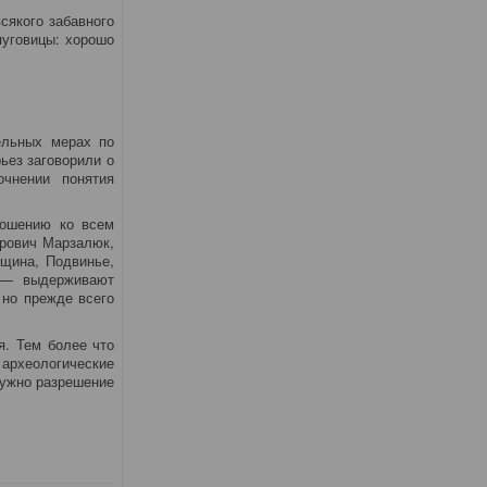
сякого забавного
пуговицы: хорошо
ельных мерах по
ьез заговорили о
очнении понятия
ношению ко всем
дрович Марзалюк,
щина, Подвинье,
ы — выдерживают
 но прежде всего
я. Тем более что
 археологические
нужно разрешение