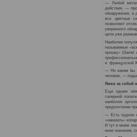
— Любой металл
действия, — про
обнаружения, а 
все цветные с
позволяют отсек
уверенного обна
цели уже размыв
Наиболее популя
называемые «асе
прошку» (Garret
профессиональны
и французской X
— Но каким бы н
человек, — поды
Ямки за собой 
Еще одним обя
саперной лопатк
наиболее эргон
предпочтение пр
— Есть чудное с
«наказать» копар
И тут в моем ле
иное значение, с