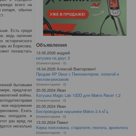
прежде всего на
и копаря, обычно
ст.
ньше. Есть среди
е, ведь наличие
з исторического
Объявления
арь из Борисова,
ожет похвастать
13.05.2026 андрей
катушка на деус 2
(
Комментариев - 0
)
16.04.2025 Алексей Викторович!
Продам XP Deus с Пинпоинтером, лопатой и
чехлом-рюкзаком
аленной бытовыми
(
Комментариев - 0
)
 мере, предлагал
20.05.2024 Иван
емилетней войны.
Катушка Magic Lab 13DD для Makro Racer 1,2
таллодетекторами
(
Комментариев - 0
)
т мое недоумение
20.05.2024 Иван
ерехожено. Ехать
Беспроводные наушники Makro 2.4 кГц
 мы опоздали, и
(
Комментариев - 0
)
этот раз вряд ли
13.03.2024 Павел
йдется несколько
Кирка поисковика, старателя, геолога, археолога
(
Комментариев - 1
)