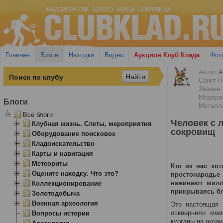
Главная
Блоги
Находки
Видео
Аукцион Клуб Клада
Фот
Автор:
А
Санкт-П
Звание:
Модера
Блоги
Металло
Все блоги
Человек с 
Клубная жизнь. Слеты, мероприятия
сокровищ
Оборудование поисковое
Кладоискательство
Карты и навигация
Метеориты
Кто из нас хо
Оцените находку. Что это?
простонародье
наживают милл
Коллекционирование
прикрываясь бл
Золотодобыча
Военная археология
Это настоящая 
осквернили мем
Вопросы истории
курганы на окра
Археология