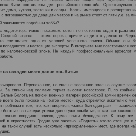
 века были составлены для российского генштаба. Ориентируемся 
кие дома, хутора, застенки и осады. Карты, имеющиеся в распоряжени
с погрешностью до двадцати метров и на рынке стоят от пяти у.е. за ли
й занимаются подобным хобби?
ллодетекторы имеют несколько сотен, но постоянно ходят в разы ме
 Средний возраст — около сорока, причем люди это далеко не бедны
рта составляет одно из условий успешного поиска. Обычно они бе
тя попадаются и настоящие эксперты. В интернете мне повстречался коп
 по наполеоновской эпохе. Не каждый профессиональный археолог м
работе.
 на находки места давно «выбиты»
зочаровало. Перепаханное, но еще не засеянное поле на опушке зав
. За спиной над холмами торчат высотки новостроек. Я, по крайней
 Белые Болота на поиски военных лагерей российской армии времен с
 всего было похоже на «битое место», куда стремятся искатели с ме
 проблема в том, что, как говорится, «завоз был один раз», — замечае
 богатые на находки уголки давно уже «выбиты», и там все хожено-п
я точных координат поиска, дело почти безнадежное. К тому же
ей в окрестностях Гродно уже засеяно. «Поднять» что-то стоящее в 
, на такой случай есть несколько «прикормленных» мест, где всегда на
ушек.