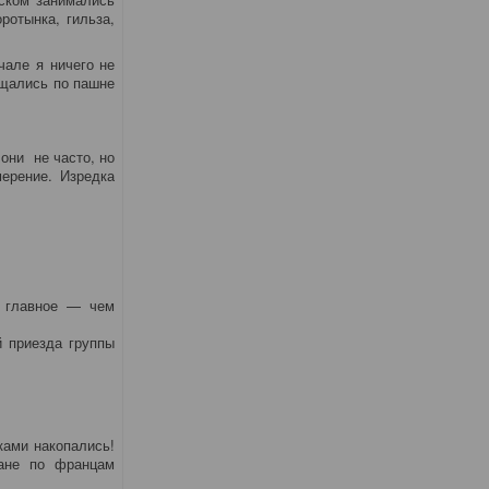
ротынка, гильза,
чале я ничего не
ещались по пашне
они не часто, но
мерение. Изредка
е главное — чем
 приезда группы
ками накопались!
ране по францам