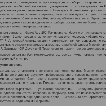
одетектор, именуемый в простонародье «прибор», построен по 
должает ликбез мой наставник, одновременно что-то настраивая. — 
дискриминация — различение цели. Пользуясь более-менее простым п
игналы и сомнительные «черные», «выскакивающие» в цвет. Боле
ать ненужные объекты — пробки, гильзы, обломки цветмета. Однако не
ружения даже самого продвинутого прибора составляет не более штык
аются и имеют неверные значения.
рным считается Garret Ace 250. Как правило, берут его начинающие кл
чники». Более продвинутые копари используют «евроасю» (Garret Ace 3
 AT Pro), который оптимален для «пляжников», так как допускает погр
м можно отнести металлодетекторы австралийской фирмы Minelab, аме
P. Элитные «XP Деус» и «Е-Трак» стоят от тысячи трехсот долларов и 
авороченным ни был металлодетектор, всегда нужно помнить, что и
тожил мой спутник.
нужно закопать
зательным элементом снаряжения является лопата. Можно обходи
ой, но легендарным орудием профессионального копаря является фис
омичен и удобен. Стоит около сорока долларов, причем гродненски
ивезенным исключительно из Польши, так как остальные, то есть реплик
ленговое выражение, — улыбается собеседник, — «получить фискаря
я, сделавшего что-то неправильно. Например, того, кто не закапывает за
ксиконе появилось еще одно новое слово — «хабар», то есть артефакты
обственно, ради чего мы и пришли.