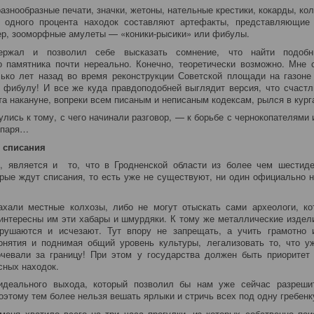
знообразные печати, значки, жетоны, нательные крестики, кокарды, кол
 одного процента находок составляют артефакты, представляющие 
ер, зооморфные амулеты — «коники-рысики» или фибулы.
ржал и позволил себе высказать сомнение, что найти подоб
о памятника почти нереально. Конечно, теоретически возможно. Мне
ько лет назад во время реконструкции Советской площади на газоне
 фибулу! И все же куда правдоподобней выглядит версия, что счаст
та накануне, вопреки всем писаным и неписаным кодексам, рылся в кург
лись к тому, с чего начинали разговор, — к борьбе с чернокопателями 
опаря…
 списания
о, является и то, что в Гродненской области из более чем шестиде
орые ждут списания, то есть уже не существуют, ни один официально 
хали местные колхозы, либо не могут отыскать сами археологи, ко
еинтересны им эти хабары и шмурдяки. К тому же металлические издел
зрушаются и исчезают. Тут впору не запрещать, а учить грамотно и
нятия и поднимая общий уровень культуры, легализовать то, что у
чевали за границу! При этом у государства должен быть приоритет
сных находок.
 идеального выхода, который позволил бы нам уже сейчас разреш
оэтому тем более нельзя вешать ярлыки и стричь всех под одну гребенк
еня хватило всего на три часа прогулки, из которых собственно по