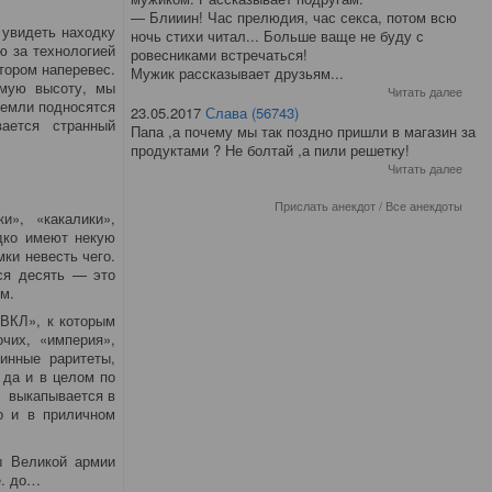
— Блииин! Час прелюдия, час секса, потом всю
 увидеть находку
ночь стихи читал... Больше ваще не буду с
ю за технологией
ровесниками встречаться!
тором наперевес.
Мужик рассказывает друзьям...
имую высоту, мы
Читать далее
земли подносятся
23.05.2017
Слава (56743)
ается странный
Папа ,а почему мы так поздно пришли в магазин за
продуктами ? Не болтай ,а пили решетку!
Читать далее
Прислать анекдот
/
Все анекдоты
», «какалики»,
дко имеют некую
ки невесть чего.
ся десять — это
м.
 ВКЛ», к которым
чих, «империя»,
инные раритеты,
 да и в целом по
, выкапывается в
о и в приличном
ы Великой армии
е. до…