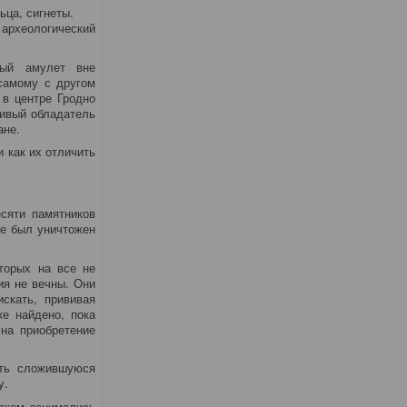
ьца, сигнеты.
археологический
ный амулет вне
 самому с другом
 в центре Гродно
ливый обладатель
ане.
и как их отличить
сяти памятников
не был уничтожен
торых на все не
ия не вечны. Они
скать, прививая
же найдено, пока
 на приобретение
ить сложившуюся
у.
иском занимались