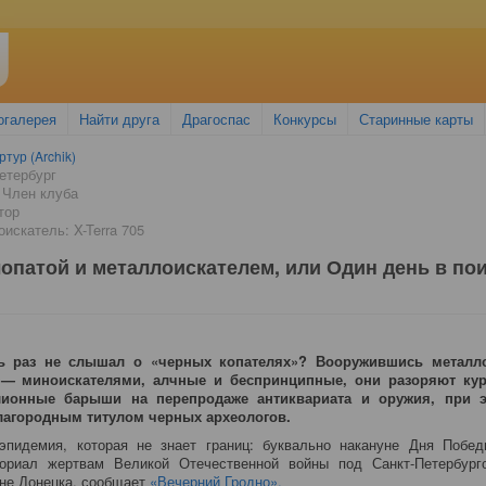
огалерея
Найти друга
Драгоспас
Конкурсы
Старинные карты
ртур (Archik)
етербург
 Член клуба
тор
искатель: X-Terra 705
лопатой и металлоискателем, или Один день в по
ть раз не слышал о «черных копателях»? Вооружившись металло
 — миноискателями, алчные и беспринципные, они разоряют кур
ионные барыши на перепродаже антиквариата и оружия, при 
агородным титулом черных археологов.
эпидемия, которая не знает границ: буквально накануне Дня Побед
ориал жертвам Великой Отечественной войны под Санкт-Петербург
ине Донецка, сообщает
«Вечерний Гродно».