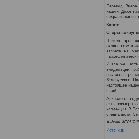
Перевод: Вчера 
нашли. Даже гри
сохранившаяся н
Кстати
Споры вокруг м
В июле прошлог
охране памятник
запрете на мет
«археологически
И все же часть
владельцам приб
настроены реши
белорусское По
настоящее нашес
свои!
Археологов подд
есть примеры со
коллекции. В По
специалиста. Се
Андрей ЧЕРНЯК
Источник