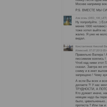
Москве например вок
P.S. ВМЕСТЕ МЫ СИ
Азм есмь (DED_100_LET)
Ну попробуйте. :) Ес
менее 1000 человек) 
тоже хотел выйти на 
жалко. Я уже не мол
видал.
Константинов Николай Ва
Илимский
, 07.07.2013 05:
Правильно Валера ! 
пессимизм взялись ! 
Чтоб над ними этот 
сказал. Завтра же о
сниму и в инет выло
запрещено ! Чему аук
А если Вы всех и все
делаете ?! У нас м
ТРУДНОСТИ, А ПОТО
Кто думает иначе, нам
немцам надо бы переб
было, цивильненько..
протеста ? Или так и