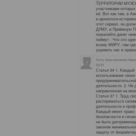
ТЕРРИТОРИИ МУЗЕЯ 
участниками которых
её. Вот как там, в А
и археологи-историки
этот сериал, он долж
ДУМУ, в Приёмную Пр
пожалейте денег немн
поймут : Что это од
всему МИРУ, там где
ущемить нас в правах
Гость Константинов Нико
02:31
Статья 34 1. Каждый
использование своих
предпринимательской
деятельности. 2. Не
направленная на мон
Статья 37 1. Труд с
распоряжаться своим
деятельности и проф
Каждый имеет право 
безопасности и гигие
ни было дискриминац
законом минимальног
защиту от безработи