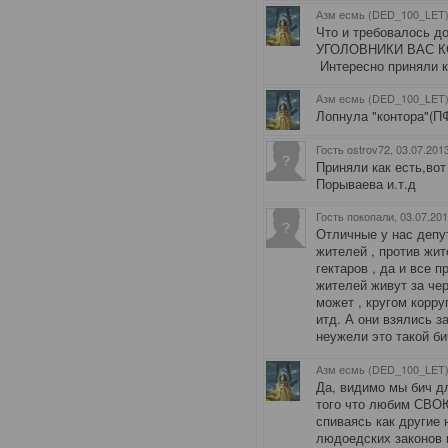
Азм есмь (DED_100_LET)
Что и требовалось 
УГОЛОВНИКИ ВАС КОМ
Интересно приняли к
Азм есмь (DED_100_LET)
Лопнула "контора"(П
Гость ostrov72
, 03.07.201
Приняли как есть,вот
Порываева и.т.д
Гость покопали
, 03.07.20
Отличные у нас депу
жителей , против жи
гектаров , да и все 
жителей живут за чер
может , кругом корру
итд. А они взялись з
неужели это такой би
Азм есмь (DED_100_LET)
Да, видимо мы бич дл
того что любим СВО
спиваясь как другие
людоедских законов и