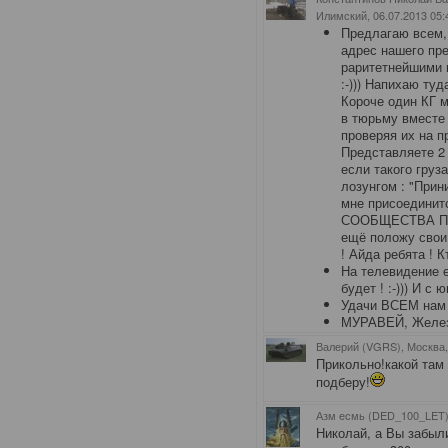
Илимский
, 06.07.2013 05:
Предлагаю всем,
адрес нашего пр
раритетнейшими н
:-))) Напихаю туд
Короче один КГ м
в тюрьму вместе
проверяя их на п
Представляете 2 
если такого груз
лозунгом : "При
мне присоединитс
СООБЩЕСТВА П
ещё положу свои
! Айда ребята ! К
На телевидение е
будет ! :-))) И с 
Удачи ВСЕМ нам 
МУРАВЕЙ, Желез
Валерий (VGRS), Москва
Прикольно!какой там
подберу!
Азм есмь (DED_100_LET)
Николай, а Вы забыли