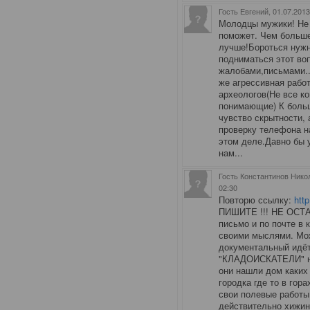
Гость Евгений
, 01.07.201
Молодцы мужики! Не с
поможет. Чем больше
лучше!Бороться нужн
подниматься этот во
жалобами,письмами..
же агрессивная работ
археологов(Не все ко
понимающие) К боль
чувство скрытности,
проверку телефона н
этом деле.Давно бы 
нам...
Гость Константинов Нико
02:30
Повторю ссылку:
http
ПИШИТЕ !!! НЕ ОСТ
письмо и по почте в
своими мыслями. Мож
документальный идёт
"КЛАДОИСКАТЕЛИ" наз
они нашли дом каких
городка где то в гор
свои полевые работы,
действительно хижин