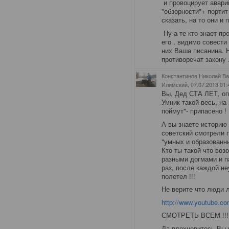
и провоцирует авари
"обзорности"+ порти
сказать, на то они и
Ну а те кто знает пр
его , видимо совести
них Ваша писанина. 
противоречат закону 
Константинов Николай Ва
Илимский
, 07.07.2013 01:
Вы, Дед СТА ЛЕТ, оп
Умник такой весь, на 
поймут"- припасено !
А вы знаете историю
советский смотрели п
"умных и образованны
Кто ты такой что воз
разными догмами и п
раз, после каждой неу
полетел !!!
Не верите что люди л
http://www.youtube.
СМОТРЕТЬ ВСЕМ !!!
Да вдохновитесь Вы у