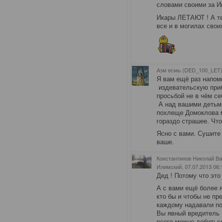
словами своими за И
Икары ЛЕТАЮТ ! А те
все и в могилах свои
Азм есмь (DED_100_LET)
Я вам ещё раз напом
издевательскую приба
просьбой не в чём се
А над вашими детьми
похлеще Домоклова 
гораздо страшее. Чт
Ясно с вами. Сушите 
ваше.
Константинов Николай Ва
Илимский
, 07.07.2013 06:
Дед ! Потому что это
А с вами ещё более 
кто бы и чтобы не п
каждому надавали по
Вы явный вредитель !
всего можно добиться