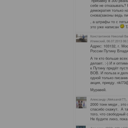
прибавку в 300 рван
себе не отказывать? 
демократия только на
снова(законы ведь пи
, а штрафы то с пять
это уже написан
Т
Константинов Николай Ва
Илимский
, 06.07.2013 06:
Адрес: 103132, г. Мо
России Путину Влад
А те кто больше всех
делает. :-) И я оптим
к Путину придёт пуст
ВОВ. И польза и дело 
одной только писанин
акция, приеду. nkl73
Муравей.
Александр (Aleksandr77),
2000 тонн меди , это 
спасибо скажут. А та
того, что свободный 
Не будите лихо, пока