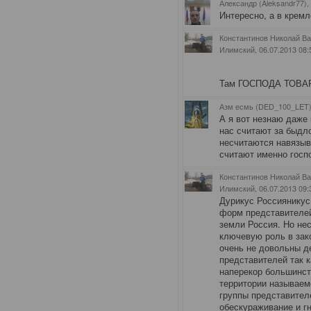
Александр (Aleksandr77),
Интересно, а в кремл
Константинов Николай Ва
Илимский
, 06.07.2013 08:
Там ГОСПОДА ТОВ
Азм есмь (DED_100_LET)
А я вот незнаю даже 
нас считают за быдл
несчитаются навязыв
считают именно госп
Константинов Николай Ва
Илимский
, 06.07.2013 09:
Дурикус Россияникус
форм представителе
земли Россия. Но не
ключевую роль в зак
очень не довольны д
представителей так к
наперекор большинс
территории называем
группы представител
обескураживание и гн