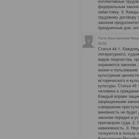
коллективные трудов
федеральным законом
забастовку. 5. Кажд
трудовому договору
законом продолжител
праздничные дни, оп
Гость Константинов Нико
02:32
Статья 44 1. Каждом
литературного, худож
видов творчества, п
охраняется законом. 
жизни и пользование
культурным ценностя
исторического и куль
культуры. Статья 45 
человека и гражданин
Каждый вправе защищ
запрещенными законо
совершении преступл
виновность не будет
законом порядке и у
приговором суда. 2.
невиновность. 3. Не
толкуются в пользу о
Конституции Российс