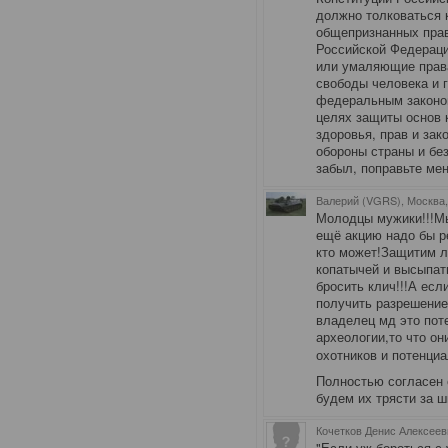
должно толковаться 
общепризнанных прав
Российской Федераци
или умаляющие права
свободы человека и 
федеральным законом
целях защиты основ к
здоровья, прав и зак
обороны страны и бе
забыл, поправьте мен
Валерий (VGRS), Москва
Молодцы мужики!!!Мы
ещё
акцию надо бы р
кто может!Защитим л
копатычей и высыпат
бросить клич!!!А есл
получить разрешение
владелец мд это пот
археологии,то что о
охотников и потенци
Полностью согласен 
будем их трясти за 
Кочетков Денис Алексеев
"Если уж бороться с