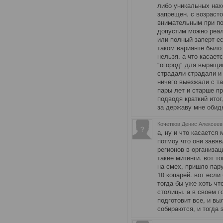
либо уникальных нахо
запрещен. с возрасто
внимательным при пои
допустим можно реал
или полный заперт ес
таком варианте было
нельзя. а что касает
"огород" для выращив
страдали страдали и
ничего выезжали с т
пары лет и старше пр
подводя краткий итог,
за державу мне обид
Кочетков Денис Алексеев
а, ну и что касается
потмоу что они завя
регионов в организац
такие митинги. вот то
на смех, пришло пар
10 копарей. вот если
тогда бы уже хоть чт
столицы. а в своем 
подготовит все, и вы
собираются, и тогда 