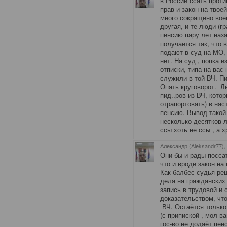
в России ссать проти
прав и закон на твое
много сокращено вое
другая, и те люди (
пенсию пару лет наза
получается так, что 
подают в суд на МО,
нет. На суд , попка 
отписки, типа на вас
служили в той ВЧ. Пи
Опять круговорот. Л
пид..ров из ВЧ, кото
отрапортовать) в на
пенсию. Вывод такой 
несколько десятков л
ссы хоть не ссы , а х
Александр (Aleksandr77),
Они бы и рады поссат
что и вроде закон на 
Как балбес судья реш
дела на гражданских
запись в трудовой и 
доказательством, чт
ВЧ. Остаётся только
(с припиской , мол в
гос-во не додаёт пен