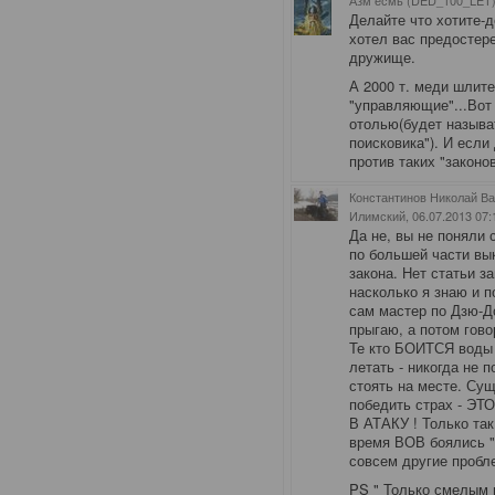
Азм есмь (DED_100_LET)
Делайте что хотите-
хотел вас предостере
дружище.
А 2000 т. меди шлите
"управляющие"...Вот
отолью(будет называ
поисковика"). И если
против таких "законов
Константинов Николай Ва
Илимский
, 06.07.2013 07:
Да не, вы не поняли
по большей части вык
закона. Нет статьи з
насколько я знаю и 
сам мастер по Дзю-До
прыгаю, а потом гово
Те кто БОИТСЯ воды 
летать - никогда не 
стоять на месте. Сущ
победить страх - 
В АТАКУ ! Только т
время ВОВ боялись "
совсем другие пробле
PS " Только смелым п