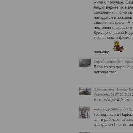
жили б получше. Сам
люди, вернее их мало
сожалению. Но не см
наладится и заживём
свалят из страны. А 
постепенно взрастим
будущего нашей Роди
жизнь просто физиол
посылку.
Сергей (companion), Крас
Вера то это хорошо н
руководство.
Константинов Николай Ва
Илимский
, 06.07.2013 08:
Есть НАДЕЖДА что о
Александр (Aleksandr77),
Господа все в Парижа
..... и работаю на за
гражданин ! но не тов