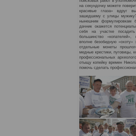
поисковых работ в уполномоч
на секундочку можете поверит
красивые глаза» вдруг вы
зашедшему с улицы мужику?)
нынешним формулировкам б
дачник окажется потенциаль
себя на участке посадит
большинство «копателей»,
вполне безобидную «охоту» 
отдельные монеты прошлого
медные крестики, пуговицы, к
профессиональных археолого
отыщу копейку времен Никола
помочь сделать профессиона