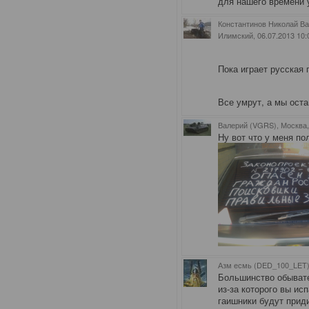
для нашего времени 
Константинов Николай Ва
Илимский
, 06.07.2013 10:
Пока играет русская 
Все умрут, а мы ост
Валерий (VGRS), Москва
Ну вот что у меня по
Азм есмь (DED_100_LET)
Большинство обывате
из-за которого вы ис
гаишники будут прид