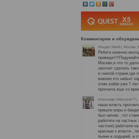
Комментарии и обсужден
Ильдар (ildarik), Москва
, 
Ребята конечно молод
приведет!!!Подумайт
Москве,и что то дал
захочет сделать тако
в гнилой стране,где 
важнее кто набьет к
этим хобби уже 7 лет
прогнила еще со вре
Александр (Aleksandr77),
наша власть прогнила
пришли воры и бандит
был ничем , тот стане
работяги на частных 
частное) работали на
красные к власти , п
пьяни и лодырей, и с