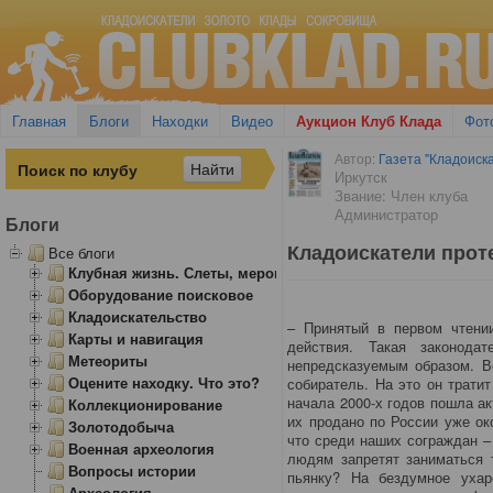
Главная
Блоги
Находки
Видео
Аукцион Клуб Клада
Фот
Автор:
Газета "Кладоиска
Иркутск
Звание: Член клуба
Администратор
Блоги
Кладоискатели прот
Все блоги
Клубная жизнь. Слеты, мероприятия
Оборудование поисковое
Кладоискательство
– Принятый в первом чтении
Карты и навигация
действия. Такая законода
Метеориты
непредсказуемым образом. В
Оцените находку. Что это?
собиратель. На это он трати
начала 2000-х годов пошла а
Коллекционирование
их продано по России уже ок
Золотодобыча
что среди наших сограждан –
Военная археология
людям запретят заниматься 
Вопросы истории
пьянку? На бездумное ухарс
Археология