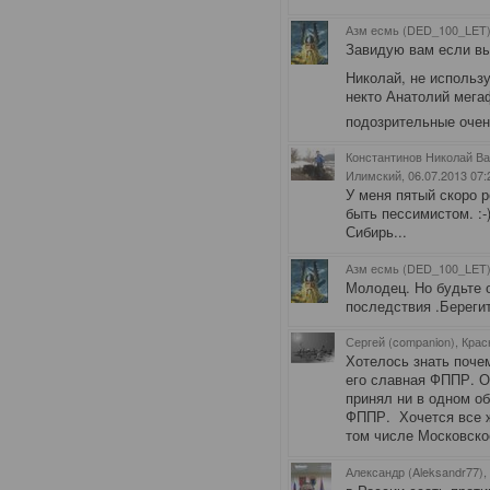
Азм есмь (DED_100_LET)
Завидую вам если вы 
Николай, не использ
некто Анатолий мегафо
подозрительные оче
Константинов Николай Ва
Илимский
, 06.07.2013 07:
У меня пятый скоро
быть пессимистом. :-
Сибирь...
Азм есмь (DED_100_LET)
Молодец. Но будьте 
последствия .Берегит
Сергей (companion), Крас
Хотелось знать поче
его славная ФППР. О
принял ни в одном о
ФППР. Хочется все ж
том числе Московско
Александр (Aleksandr77),