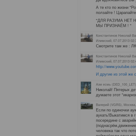
А те кто по жизни "
ползайте ! Царапайте
"ДЛЯ РАЗУМА НЕТ Н
МЫ ПРИЗНАЁМ ! "
Константинов Николай Ва
Илимский
, 07.07.2013 02:
Смотрите там же : 
Константинов Николай Ва
Илимский
, 07.07.2013 02:
http://www.youtube.
И другие из этой же с
Азм есмь (DED_100_LET)
Николай!
Пятерых дет
думаете этот "икариз
Валерий (VGRS), Москва
Если по одиночки ау
аукать!Выкатимся в 
посередине с аварий
(поднасрём,движение
человека так что по
поймут!если одна маш