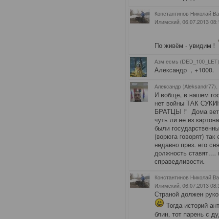
Константинов Николай Ва
Илимский
, 06.07.2013 08:
По живём - увидим !
Азм есмь (DED_100_LET)
Александр , +1000.
Александр (Aleksandr77),
И вобще, в нашем гос
нет войны ТАК СУКИ
БРАТЦЫ !" Дома вете
чуть ли не из картона
были государственные
(ворюга говорят) так
недавно през. его сня
должность ставят....
справедливости.
Константинов Николай Ва
Илимский
, 06.07.2013 08:
Страной должен рук
Тогда историй ан
блин, тот парень с д