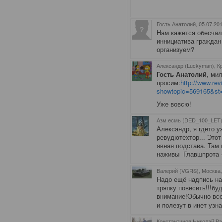
Гость Анатолий
, 05.07.20
Нам кажется обесчал
иннициатива граждан
организуем?
Александр (Luckyman), К
Гость Анатолий
, ми
просим:
http://www.rev
showtopic=569165&st
Уже вовсю!
Азм есмь (DED_100_LET)
Александр, я гдето у
ревудютехтор... Это
явная подстава. Там 
наживы Главшпрота -
Валерий (VGRS), Москва
Надо ещё надпись на
тряпку повесить!!!бу
внимание!Обычно все
и полезут в инет узн
Константинов Николай Ва