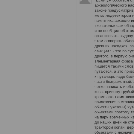
археологического на
законе предусматрив
металлодетектором н
памятника археологи
«копатель» сам обна
и не сообщил об это
организовать выдачу
этом оговорить обяз
древних находках, з
санкции." - это по су
другого, в первую оч
элементарная фраза 
пишется такими слов
путаются. а это прив
к путанице. надо был
части безграмотный. 
четко написать и об
копа. привожу грубы
кроме арх. памятнико
приложения в стопицо
обьекты указаны) ху
обьектами поэтому т
на пару временных ка
до наших дней не ста
трактором копай. дер
обьектами с незначи