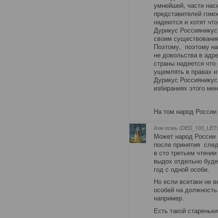
умнейшей, части нас
представителей гомос
надеются и хотят что
Дурикус Россияникус
своим существование
Поэтому, поэтому на
не довольства в адр
страны надеется что 
ущемлять в правах и 
Дурикус Россияникус
избираниях этого ме
На том народ России 
Азм есмь (DED_100_LET)
Может народ России 
после принятия след
в сто третьем чтении
выдох отдельно будет
год с одной особи.
Но если всетаки не 
особей на должность
например.
Есть такой стареньки