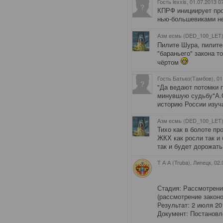
Гость lexxis
, 01.07.2013 0
КПРФ инициирует про
нью-большевиками не 
Азм есмь (DED_100_LET)
Пилите Шура, пилит
"бараньего" закона то
чёртом
Гость Батько(Тамбов)
, 0
"Да ведают потомки 
минувшую судьбу"А.С
историю России изуч
Азм есмь (DED_100_LET)
Тихо как в болоте п
ЖКХ как росли так и 
так и будет дорожать
Т А А (Truba), Липецк
, 02
Стадия: Рассмотрени
(рассмотрение закон
Результат: 2 июля 20
Документ: Постановл