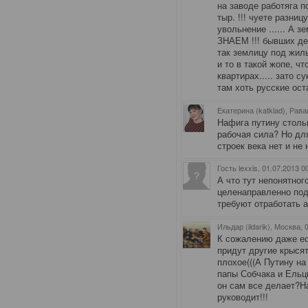
на заводе работяга п
тыр. !!! чуете разницу
увольнение ...... А 
ЗНАЕМ !!! бывших де
так землицу под жил
и то в такой жопе, ч
квартирах..... зато с
там хоть русские ос
Екатерина (katklad), Рава
Нафига путину столь
рабочая сила? Но дл
строек века нет и не 
Гость lexxis
, 01.07.2013 0
А что тут непонятног
целенаправленно под
требуют отработать 
Ильдар (ildarik), Москва
, 
К сожалению даже ес
придут другие крыся
плохое(((А Путину на
папы Собчака и Ельц
он сам все делает?Н
руководит!!!