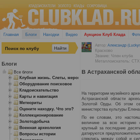
Главная
Блоги
Находки
Видео
Аукцион Клуб Клада
Фот
Автор:
Александр (Lucky
Красково
Звание: Член клуба
Металлоискатель: СТХ
Блоги
В Астраханской обл
Все блоги
Клубная жизнь. Слеты, мероприятия
Оборудование поисковое
Кладоискательство
На территории музейного арх
Карты и навигация
Астраханской области архе
Метеориты
Золотой Орды. Об этом сег
Оцените находку. Что это?
министерства культуры Елена
Коллекционирование
По ее словам, это настоящ
Золотодобыча
величине за всю историю 
Военная археология
крупный за последние десят
датируются предположительно
Вопросы истории
спеклись между собой и си
Археология