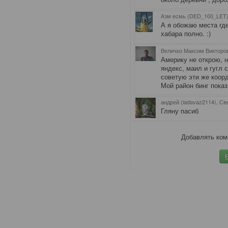
Азм есмь (DED_100_LET)
А я обожаю места где
хабара полно. :)
Величко Максим Викторов
Америку не открою, н
яндекс, маил и гугл 
советую эти же коор
Мой район бинг показ
андрей (ladavaz2114), Св
Гляну пасиб
Добавлять ком