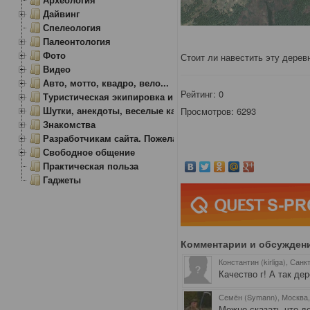
Дайвинг
Спелеология
Палеонтология
Фото
Стоит ли навестить эту дере
Видео
Авто, мотто, квадро, вело...
Рейтинг:
0
Туристическая экипировка и снаряжение
Шутки, анекдоты, веселые картинки
Просмотров: 6293
Знакомства
Разработчикам сайта. Пожелания, замечания.
Свободное общение
Практическая польза
Гаджеты
Комментарии и обсужден
Константин (kirliga), Сан
Качество г! А так дер
Семён (Symann), Москва
Можно сказать что д