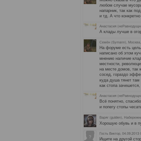
любом случае мусора
напарник, так как по
и тд. А что конкретн
Анастасия (неРавнодущн
А клады лучше в ого
Семён (Symann), Москва
На форуме есть целы
написано об этом ку
мнению наличие клад
местности, революция
на месте домов, так к
сосед, гораздо эффе
куда душа тянет там 
как стопа зачешется,
Анастасия (неРавнодущн
Всё понятно, спасиб
и попегу стопы чесат
Варяг (gulden), Набереж
Хорошую обувь и в п
Гость Виктор
, 04.09.2013 
Ищите на другой стор