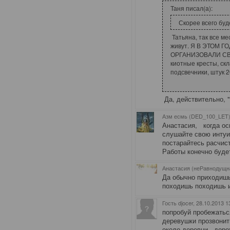
Таня писал(а):
Скорее всего бу
Татьяна, так все ме
живут. Я В ЭТОМ 
ОРГАНИЗОВАЛИ СВАЛК
киотные кресты, скл
подсвечники, штук 
Да, действительно, "
Азм есмь (DED_100_LET)
Анастасия
,
когда ос
слушайте свою интуи
постарайтесь расчис
Работы конечно будет
Анастасия (неРавнодущн
Да обычно приходишь
походишь походишь и
Гость djocer
, 28.10.2013 1
попробуй пробежатьс
деревушки прозвонить
около деревни , доро