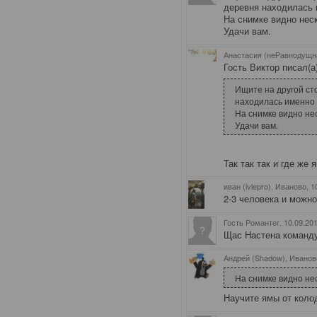
деревня находилась 
На снимке видно нес
Удачи вам.
Анастасия (неРавнодущн
Гость Виктор писал(а)
Ищите на другой ст
находилась именно 
На снимке видно не
Удачи вам.
Так так так и где же
иван (ivlepro), Иваново
, 
2-3 человека и можн
Гость Романтег
, 10.09.20
Щас Настена команду 
Андрей (Shadow), Иванов
На снимке видно не
Научите ямы от коло