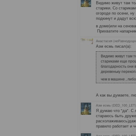
Видимо живут там то
старики. Со старика
огороде по осени, ну
подкинут и дадут вс
в доме(или на сенова
Прихватите напарник
Анастасия (неРавнодущн
Азм есмь писал(а):
Видимо живут там то
стариками еще прощ
благодарность они в
деревеньку перекоп
чем в машине , либо
А как вы думаете, л
Азм есмь (DED_100_LET)
Я думаю что "да". С
стараюсь быть друже
расхолаживаюсь)даже
правило работает и 
Азм есмь (DED_100_LET)