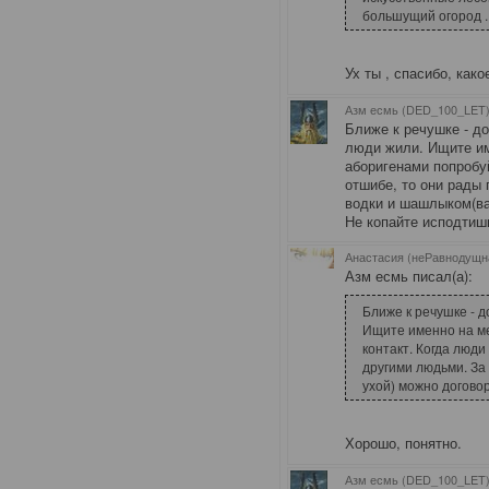
большущий огород .
Ух ты , спасибо, как
Азм есмь (DED_100_LET)
Ближе к речушке - д
люди жили. Ищите им
аборигенами попробуй
отшибе, то они рады
водки и шашлыком(ва
Не копайте исподтиш
Анастасия (неРавнодущн
Азм есмь писал(а):
Ближе к речушке - 
Ищите именно на ме
контакт. Когда люди
другими людьми. З
ухой) можно догово
Хорошо, понятно.
Азм есмь (DED_100_LET)