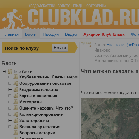
Главная
Блоги
Находки
Видео
Аукцион Клуб Клада
Фот
Автор:
Анастасия (неРа
Иваново
Звание: Активный учас
Металлоискатель: X-Ter
Блоги
Что можно сказать п
Все блоги
Клубная жизнь. Слеты, мероприятия
Оборудование поисковое
Кладоискательство
Что вы мне можите подсказать
Карты и навигация
Метеориты
Оцените находку. Что это?
Коллекционирование
Золотодобыча
Военная археология
Вопросы истории
Археология