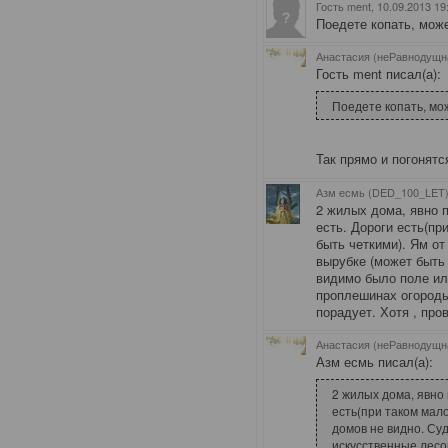
Гость ment
, 10.09.2013 19
Поедете копать, може
Анастасия (неРавнодущн
Гость ment писал(а):
Поедете копать, мож
Так прямо и погонятся
Азм есмь (DED_100_LET)
2 жилых дома, явно 
есть. Дороги есть(пр
быть четкими). Ям от
вырубке (может быть
видимо было поле
ил
проплешинах огороды
порадует. Хотя , про
Анастасия (неРавнодущн
Азм есмь писал(а):
2 жилых дома, явно
есть(при таком мало
домов не видно. Су
искусственные лесо