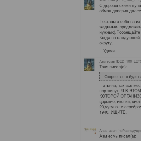
С деревенскими лучш
обман-доверия далее
Поставьте себя на их
жадными- предложите
нужных).Пообещайте ч
Когда на следующий 
округу.
Удачи.
Азм есмь (DED_100_LET)
Таня писал(а):
Скорее всего будет
Татьяна, так все мес
пор живут. Я В ЭТ
КОТОРОЙ ОРГАНИЗОВ
царские, иконки, кио
20,чугунок с серебро
1940. ИЩИТЕ.
Анастасия (неРавнодущн
Азм есмь писал(а):