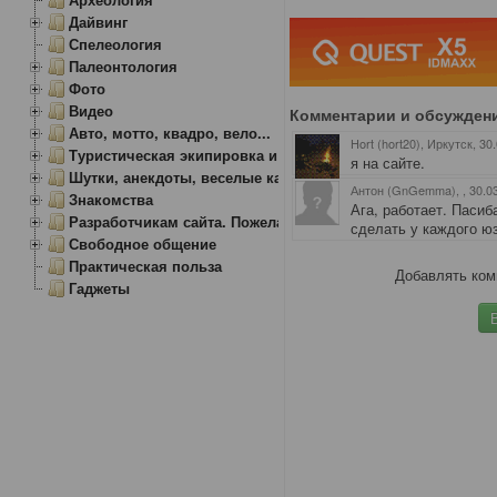
Дайвинг
Спелеология
Палеонтология
Фото
Видео
Комментарии и обсужден
Авто, мотто, квадро, вело...
Hort (hort20), Иркутск
, 30
Туристическая экипировка и снаряжение
я на сайте.
Шутки, анекдоты, веселые картинки
Антон (GnGemma),
, 30.0
Знакомства
Ага, работает. Паси
Разработчикам сайта. Пожелания, замечания.
сделать у каждого юз
Свободное общение
Практическая польза
Добавлять ком
Гаджеты