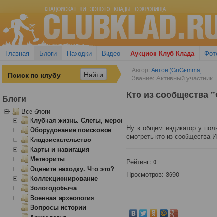
Главная
Блоги
Находки
Видео
Аукцион Клуб Клада
Фот
Автор:
Антон (GnGemma)
Звание: Активный участник
Кто из сообщества 
Блоги
Все блоги
Клубная жизнь. Слеты, мероприятия
Ну в общем индикатор у поль
Оборудование поисковое
смотреть кто из сообщества И
Кладоискательство
Карты и навигация
Метеориты
Рейтинг:
0
Оцените находку. Что это?
Просмотров: 3690
Коллекционирование
Золотодобыча
Военная археология
Вопросы истории
Археология