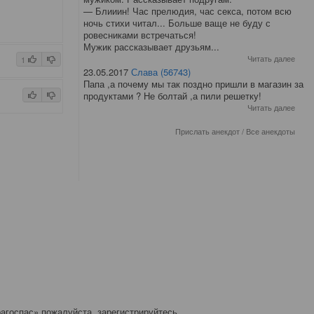
— Блииин! Час прелюдия, час секса, потом всю
ночь стихи читал... Больше ваще не буду с
ровесниками встречаться!
Мужик рассказывает друзьям...
Читать далее
1
23.05.2017
Слава (56743)
Папа ,а почему мы так поздно пришли в магазин за
продуктами ? Не болтай ,а пили решетку!
Читать далее
Прислать анекдот
/
Все анекдоты
агоспас» пожалуйста, зарегистрируйтесь.