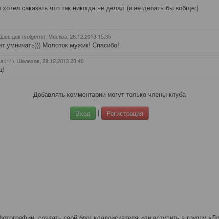
о хотел саказать что так никогда не делал (и не делать бы вобще:)
авыдов (solgerru), Москва
, 28.12.2013 15:35
ит умничать))) Молоток мужик! Спасибо!
ma111), Шелехов
, 29.12.2013 23:40
ц!
Добавлять комментарии могут только члены клуба
|
Вход
Регистрация
отографии, создать свой блог кладоискателя или вступить в группу «Др