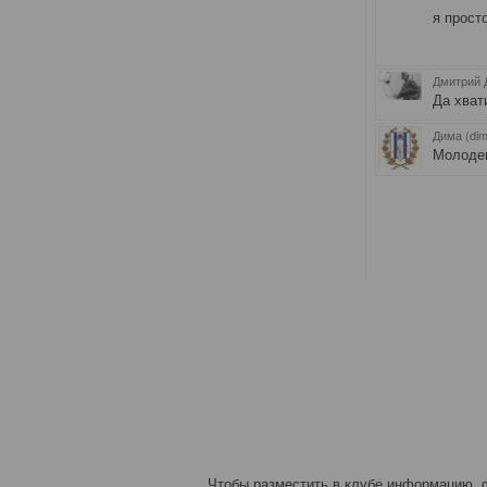
я прост
Дмитрий Д
Да хват
Дима (di
Молоде
Чтобы разместить в клубе информацию, ф