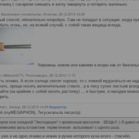
ганец с сахарком смешать в ватку завернуть и потереть маленько.
 Васильевич (vovachuma), Искитим
, 28.12.2013 10:39
ый способ, обязательно попробую. Сам не попадал в ситуации, когда ну
быть огонь, но, на всякий случай, с собой такая вещица всегда.
Чиркаешь ножом или камнем и искры как от бенгальс
 (Aleksandr77), Петрозаводск
, 28.12.2013 11:10
сть огниво. А если солнце светит хорошо, то с ложкой мудохаться не над
кать, проще носить величительное стекло , а в лесу сухих листьев всег
айти (на крайняк с собой носить растопку) ... и быстрее, и находки можн
реть.
hter), Липецк
, 28.12.2013 14:29
Модератор
й (myMEGAPHON), Тегусигальпа писал(а):
 купи нож складной "Экспедиция" с кременным кресалом - ВЕЩЬ!!! :) Я давно 
немножко ваты в пакетике герметичном - вспыхивает с одного раза.
 уже и не одно огниво,и ножик в ручке которого куча всего - спасибо.