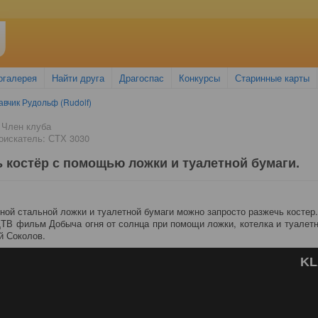
огалерея
Найти друга
Драгоспас
Конкурсы
Старинные карты
авчик Рудольф (Rudolf)
 Член клуба
искатель: СТХ 3030
ь костёр с помощью ложки и туалетной бумаги.
ой стальной ложки и туалетной бумаги можно запросто разжечь костер.
В фильм Добыча огня от солнца при помощи ложки, котелка и туалетн
ий Соколов.