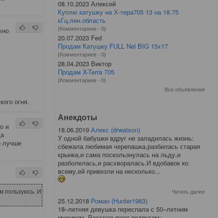
08.10.2023 Алексей
Куплю катушку на Х-тера705 13 на 18.75
кГц.лен.область
(
Комментариев - 0
)
жно
20.07.2023 Fed
Продам Катушку FULL Nel BIG 15x17
(
Комментариев - 0
)
28.04.2023 Виктор
Продам X-Terra 705
(
Комментариев - 0
)
Все объявления
кого огня.
Анекдоты
о и
18.06.2019
Алекс (drwatson)
да
У одной бабушки вдруг не заладилась жизнь:
о лучше
сбежала любимая черепашка,разбилась старая
крынка,и сама поскользнулась на льду,и
разболелась,и расхворалась.И вдобавок ко
всему,ей привезли на несколько...
им пользуюсь. И
Читать далее
25.12.2018
Роман (Hunter1963)
18–летняя девушка переспала с 50–летним
мужиком. Рассказывает подругам: