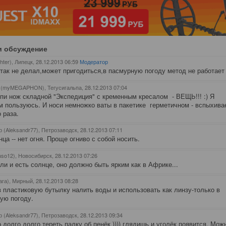
и обсуждение
hter), Липецк
, 28.12.2013 06:59
Модератор
 так не делал,может пригодиться,в пасмурную погоду метод не работает
 (myMEGAPHON), Тегусигальпа
, 28.12.2013 07:04
упи нож складной "Экспедиция" с кременным кресалом - ВЕЩЬ!!! :) Я
м пользуюсь. И носи немножко ваты в пакетике герметичном - вспыхива
 раза.
 (Aleksandr77), Петрозаводск
, 28.12.2013 07:11
нца -- нет огня. Проще огниво с собой носить.
uso12), Новосибирск
, 28.12.2013 07:26
ли и есть солнце, оно должно быть ярким как в Африке...
ага), Мирный
, 28.12.2013 08:28
 пластиковую бутылку налить воды и использовать как линзу-только в
ую погоду.
 (Aleksandr77), Петрозаводск
, 28.12.2013 09:34
 долго долго тереть палку об пенёк )))) глядишь и уголёк появится. Мож