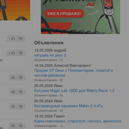
1
Объявления
13.05.2026 андрей
2
катушка на деус 2
ет
(
Комментариев - 0
)
16.04.2025 Алексей Викторович!
Продам XP Deus с Пинпоинтером, лопатой и
чехлом-рюкзаком
(
Комментариев - 0
)
20.05.2024 Иван
Катушка Magic Lab 13DD для Makro Racer 1,2
(
Комментариев - 0
)
20.05.2024 Иван
Беспроводные наушники Makro 2.4 кГц
(
Комментариев - 0
)
13.03.2024 Павел
Кирка поисковика, старателя, геолога, археолога
(
Комментариев - 1
)
но