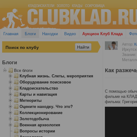
Главная
Блоги
Находки
Видео
Аукцион Клуб Клада
Фот
Автор:
К
Иркутск
Звание:
Металло
Блоги
Как разжеч
Все блоги
Клубная жизнь. Слеты, мероприятия
Оборудование поисковое
Кладоискательство
С помощью обычн
Карты и навигация
фильме на КЛАДТ
Метеориты
фильма: Григор
Оцените находку. Что это?
Коллекционирование
Золотодобыча
Военная археология
Вопросы истории
Археология