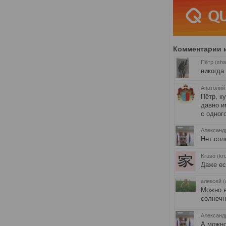
Комментарии 
Пётр (sha
никогда
Анатолий
Пётр, к
давно и
с одного
Александр
Нет сол
Kruso (kr
Даже ес
алексей (
Можно в
солнечн
Александр
А можно