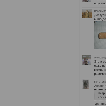
ещё мар
Владимир
Доступн
было до
Александр
Это и е
сажу ис
можно н
рассмот
Пётр (sha
Анатоли
Пётр,
носи 
да есть