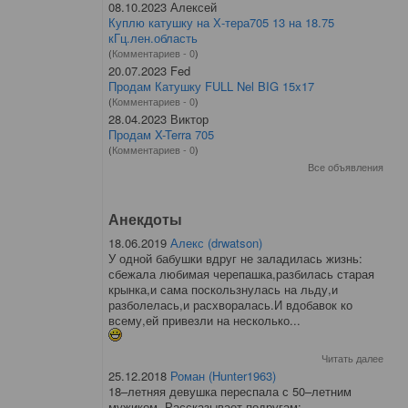
08.10.2023 Алексей
Куплю катушку на Х-тера705 13 на 18.75
кГц.лен.область
(
Комментариев - 0
)
20.07.2023 Fed
Продам Катушку FULL Nel BIG 15x17
(
Комментариев - 0
)
28.04.2023 Виктор
Продам X-Terra 705
(
Комментариев - 0
)
Все объявления
Анекдоты
18.06.2019
Алекс (drwatson)
У одной бабушки вдруг не заладилась жизнь:
сбежала любимая черепашка,разбилась старая
крынка,и сама поскользнулась на льду,и
разболелась,и расхворалась.И вдобавок ко
всему,ей привезли на несколько...
Читать далее
25.12.2018
Роман (Hunter1963)
18–летняя девушка переспала с 50–летним
мужиком. Рассказывает подругам: