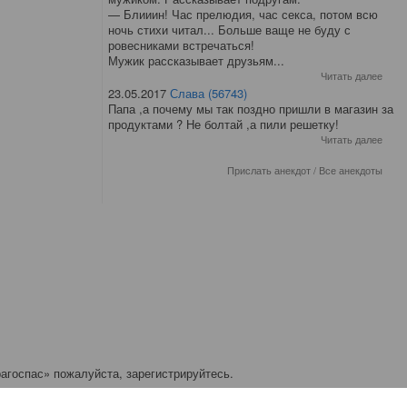
— Блииин! Час прелюдия, час секса, потом всю
ночь стихи читал... Больше ваще не буду с
ровесниками встречаться!
Мужик рассказывает друзьям...
Читать далее
23.05.2017
Слава (56743)
Папа ,а почему мы так поздно пришли в магазин за
продуктами ? Не болтай ,а пили решетку!
Читать далее
Прислать анекдот
/
Все анекдоты
агоспас» пожалуйста, зарегистрируйтесь.
ичков: 0.