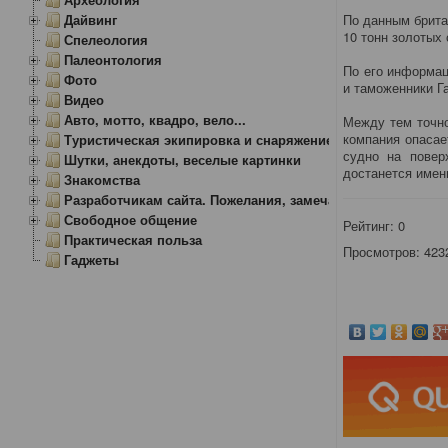
Дайвинг
По данным брита
10 тонн золотых 
Спелеология
Палеонтология
По его информац
Фото
и таможенники Га
Видео
Авто, мотто, квадро, вело...
Между тем точно
компания опасае
Туристическая экипировка и снаряжение
судно на повер
Шутки, анекдоты, веселые картинки
достанется имен
Знакомства
Разработчикам сайта. Пожелания, замечания.
Свободное общение
Рейтинг:
0
Практическая польза
Просмотров: 423
Гаджеты