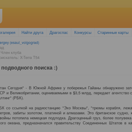
огалерея
Найти друга
Драгоспас
Конкурсы
Старинные карты
ergey (esaul_volgograd)
ад
 Член клуба
искатель: X-Terra T54
подводного поиска :)
стан Сегодня" - В Южной Африке у побережья Гайаны обнаружено зат
Р и Великобритании, оцениваемыми в $3,5 млрд, передает агентство 
лтинг" (РБК).
БК со ссылкой на радиостанцию "Эхо Москвы", "трюмы корабля, лежа
етров, забиты золотом, платиной и алмазами. Это британское судно, 
войны потопила немецкая подлодка. Драгоценный груз, более полувек
ого океана, предназначался правительству Соединенных Штатов в к