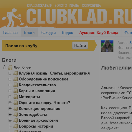
Главная
Блоги
Находки
Видео
Аукцион Клуб Клада
Фот
Автор:
S
Волгогр
Звание:
Металло
Блоги
Любителям 
Все блоги
Клубная жизнь. Слеты, мероприятия
Оборудование поисковое
Кладоискательство
Алматы. "Казах
Карты и навигация
сокровищами ССС
Метеориты
"РосБизнесКонса
Оцените находку. Что это?
Как сообщило Р
Коллекционирование
более двухсот м
Золотодобыча
Второй мировой 
Военная археология
дне Атлантическ
Вопросы истории
ленд-лиз".
Археология