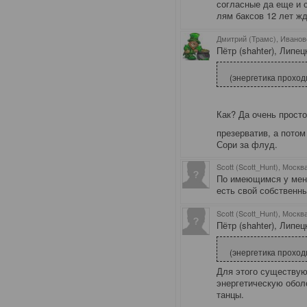
согласные да еще и 
лям баксов 12 лет жд
Дмитрий (Трамс), Иванов
Пётр (shahter), Липец
(энергетика проход
Как? Да очень просто
презерватив, а пото
Сори за флуд.
Scott (Scott_Hunt), Москв
По имеющимся у меня
есть свой собственны
Scott (Scott_Hunt), Москв
Пётр (shahter), Липец
(энергетика проход
Для этого существую
энергетическую обол
танцы.