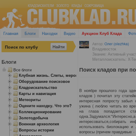
Главная
Блоги
Находки
Видео
Аукцион Клуб Клада
Фот
Автор:
Олег (olezhka)
Владивосток
Звание: Активный учас
Металлоискатель: X-Ter
Блоги
Поиск кладов при п
Все блоги
Клубная жизнь. Слеты, мероприятия
Оборудование поисковое
Кладоискательство
В ноябре прошлого года зде
Карты и навигация
кладов ) почитал эту статей
Метеориты
интересная попросту забыл 
Оцените находку. Что это?
ужина ( люблю читать во вре
на глаза попадается ста
Коллекционирование
одна.Задумался:"Интересно,
Золотодобыча
интересоваться,собирать и
Военная археология
использовать биолокацию и 
Вопросы истории
вопросы (причем правдивые -
Археология