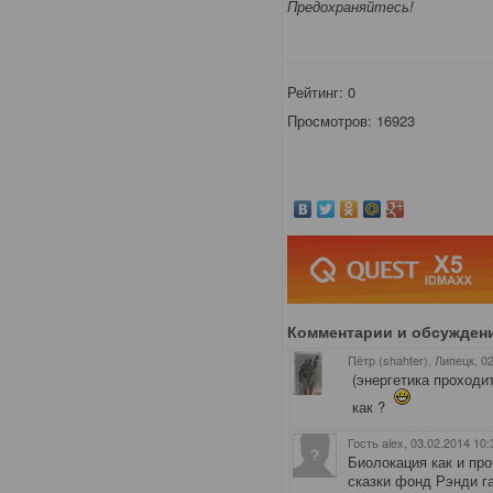
Предохраняйтесь!
Рейтинг:
0
Просмотров: 16923
Комментарии и обсужден
Пётр (shahter), Липецк
, 0
(энергетика проходи
как ?
Гость alex
, 03.02.2014 10:
Биолокация как и пр
сказки фонд Рэнди га