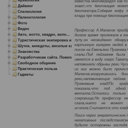
известна многим(видел как-т
Дайвинг
знают,что биолокация мож
биолокатора.Собирая инфу п
Спелеология
клада при помощи биолокации 
Палеонтология
Фото
Видео
Профессор А.Малахов приоб
Авто, мотто, квадро, вело...
долгое время пролежала в е
лупу,он неожиданно обнар
Туристическая экипировка и снаряжение
картинную галерею людей в 
Шутки, анекдоты, веселые картинки
похож на Емельяна Пугачева.
Знакомства
скалы.Под пейзажем была 
Разработчикам сайта. Пожелания, замечания.
имеется в виду озеро Тават
Свободное общение
напоминали обрывы реки Чус
Практическая польза
из них можно было прочес
Малахов,вооружившись био
Гаджеты
реки,напоминающие пейзаж
Пугачевым клад!По крайн
показала,что под одно
металла.Осталось только
сокровища.Но профессор н
скала,никто не может н
исчезла.Считается,что клад
Поиск через энергетическое 
негативные последствия(э
будьте осторожны господа