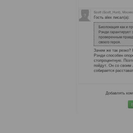
Scott (Scott_Hunt), Москв
Гость alex писал(а):
Биолокация как и п
Рэнди гарантирует э
проверенным правди
своего героя.
Зачем же так резко?
Рэнди способен опор
стопроцентную. Поэт
пойдут. Он со своим 
собирается расстава
Добавлять ком