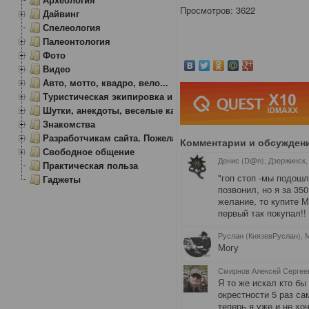
Просмотров: 3622
Дайвинг
Спелеология
Палеонтология
Фото
Видео
Авто, мотто, квадро, вело...
Туристическая экипировка и снаряжение
Шутки, анекдоты, веселые картинки
Знакомства
Разработчикам сайта. Пожелания, замечания.
Комментарии и обсужден
Свободное общение
Денис (D@n), Дзержинск
Практическая польза
"гоп стоп -мы подошл
Гаджеты
позвонил, но я за 35
желание, то купите М
первый так покупал!!
Руслан (КнязевРуслан), 
Могу
Смирнов Алексей Сергеев
Я то же искал кто б
окрестности 5 раз са
теперь я уже и не хо