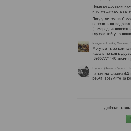
Показал друзьям нах
и то же думаю а заче
Поеду летом на Собо
половить на водопад
(самородки) поискат
глухую тайгу то пиш
Ильдар (ildarik), Москва
, 
Могу взять за компа
Казань на коп к дру
89857771146 звони пр
Руслан (КнязевРуслан), 
Купил мд фишер ф2 
ребят, возьмите за к
Добавлять ком