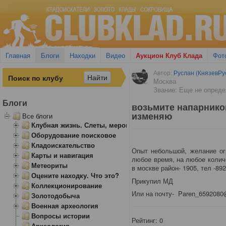
Главная
Блоги
Находки
Видео
Аукцион Клуб Клада
Фот
Автор:
Руслан (КнязевРу
Москва
Звание: Еще не опред
Блоги
возьмите напарником
изменяю
Все блоги
Клубная жизнь. Слеты, мероприятия
Оборудование поисковое
Кладоискательство
Опыт небольшой, желание ог
Карты и навигация
любое время, на любое колич
Метеориты
в москве район- 1905, тел -89
Оцените находку. Что это?
Прикупил МД
Коллекционирование
Или на почту- Paren_6592080
Золотодобыча
Военная археология
Вопросы истории
Рейтинг:
0
Археология