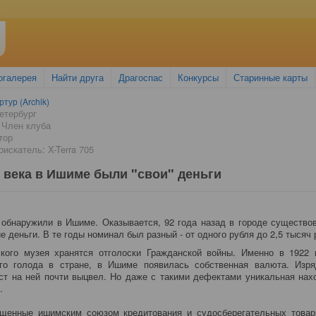
огалерея
Найти друга
Драгоспас
Конкурсы
Старинные карты
ртур (Archik)
етербург
 Член клуба
тор
искатель: X-Terra 705
0 века в Ишиме были "свои" деньги
обнаружили в Ишиме. Оказывается, 92 года назад в городе существо
 деньги. В те годы номинал был разный - от одного рубля до 2,5 тысяч 
ого музея хранятся отголоски Гражданской войны. Именно в 1922 
ого голода в стране, в Ишиме появилась собственная валюта. Изря
кст на ней почти выцвел. Но даже с такими дефектами уникальная нах
.
ущенные ишимским союзом кредитования и судосберегательных товар