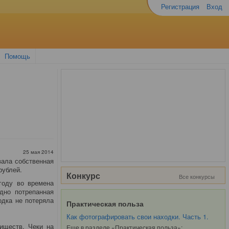
Регистрация
Вход
Помощь
25 мая 2014
вала собственная
рублей.
Конкурс
Все конкурсы
году во времена
дно потрепанная
одка не потеряла
Практическая польза
Как фотографировать свои находки. Часть 1.
иществ. Чеки на
Еще в разделе «Практическая польза»: