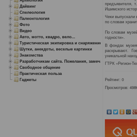
предъявителя, т
Дайвинг
Ишимского истор
Спелеология
Чеки выпускали 
Палеонтология
по словам храни
Фото
Видео
По словам музей
Авто, мотто, квадро, вело...
годности».
Туристическая экипировка и снаряжение
В фондах музея 
Шутки, анекдоты, веселые картинки
раскрывают. Го
Знакомства
уникальной нахо
Разработчикам сайта. Пожелания, замечания.
ГТРК «Регион-Т
Свободное общение
Практическая польза
Гаджеты
Рейтинг:
0
Просмотров: 498