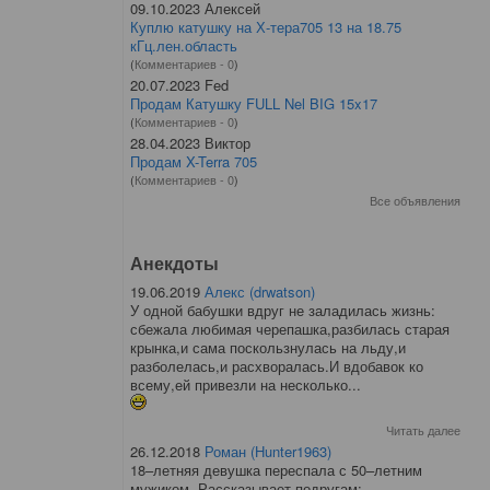
09.10.2023 Алексей
Куплю катушку на Х-тера705 13 на 18.75
кГц.лен.область
(
Комментариев - 0
)
20.07.2023 Fed
Продам Катушку FULL Nel BIG 15x17
(
Комментариев - 0
)
28.04.2023 Виктор
Продам X-Terra 705
(
Комментариев - 0
)
Все объявления
Анекдоты
19.06.2019
Алекс (drwatson)
У одной бабушки вдруг не заладилась жизнь:
сбежала любимая черепашка,разбилась старая
крынка,и сама поскользнулась на льду,и
разболелась,и расхворалась.И вдобавок ко
всему,ей привезли на несколько...
Читать далее
26.12.2018
Роман (Hunter1963)
18–летняя девушка переспала с 50–летним
мужиком. Рассказывает подругам: