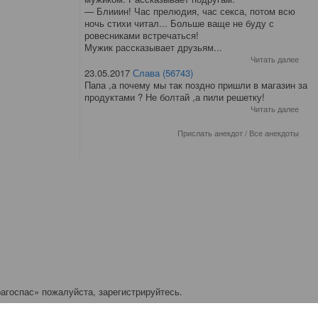
— Блииин! Час прелюдия, час секса, потом всю
ночь стихи читал... Больше ваще не буду с
ровесниками встречаться!
Мужик рассказывает друзьям...
Читать далее
23.05.2017
Слава (56743)
Папа ,а почему мы так поздно пришли в магазин за
продуктами ? Не болтай ,а пили решетку!
Читать далее
Прислать анекдот
/
Все анекдоты
агоспас» пожалуйста, зарегистрируйтесь.
ичков: 0.