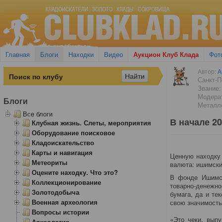
Главная
Блоги
Находки
Видео
Аукцион Клуб Клада
Фот
Автор:
А
Санкт-П
Звание:
Модера
Блоги
Металло
Все блоги
В начале 2
Клубная жизнь. Слеты, мероприятия
Оборудование поисковое
Кладоискательство
Карты и навигация
Ценную находку 
Метеориты
валюта: ишимские
Оцените находку. Что это?
В фонде Ишимск
Коллекционирование
товарно-денежн
Золотодобыча
бумага, да и те
Военная археология
свою значимость
Вопросы истории
«Это чеки, вып
Археология