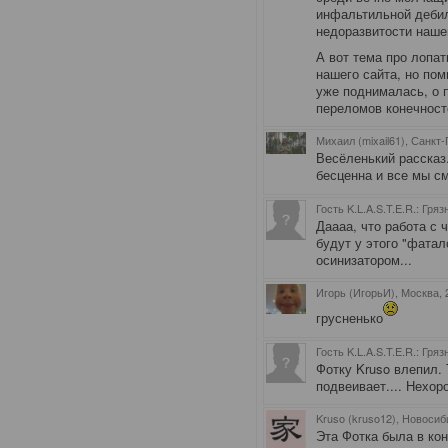
инфальтильной дебил
недоразвитости нашег
А вот тема про лопат
нашего сайта, но пом
уже поднималась, о 
переломов конечносте
Михаил (mixail61), Санкт
Весёленький рассказ
бесценна и все мы с
Гость K.L.A.S.T.E.R.: Гря
Даааа, что работа с 
будут у этого "фатал
осинизатором...
Игорь (ИгорьИ), Москва
,
грусненько
Гость K.L.A.S.T.E.R.: Гря
Фотку Kruso влепил. 
подвеивает.... Нехор
Kruso (kruso12), Новосиб
Эта Фотка была в кон