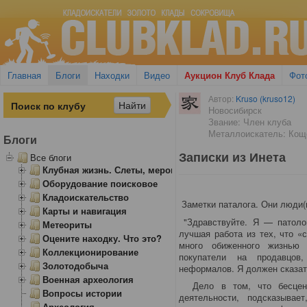
Главная
Блоги
Находки
Видео
Аукцион Клуб Клада
Фот
Автор:
Kruso (kruso12)
Новосибирск
Звание: Член клуба
Металлоискатель: Кощ
Блоги
Записки из Инета
Все блоги
Клубная жизнь. Слеты, мероприятия
Оборудование поисковое
Кладоискательство
Заметки паталога. Они люди(из
Карты и навигация
"Здравствуйте. Я — патоло
Метеориты
лучшая работа из тех, что «
Оцените находку. Что это?
много обиженного жизнью 
Коллекционирование
покупатели на продавцов
Золотодобыча
неформалов. Я должен сказать
Военная археология
Дело в том, что бесценн
Вопросы истории
деятельности, подсказыва
Археология