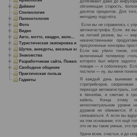
дотягивают даже до инфузори
Дайвинг
обгоняющая старость, болез
десяток процентов. Для тог
Спелеология
методику подсчёта.
Палеонтология
Если вы не справились с упр
Фото
автокатастрофа. Если же вы 
Видео
на летней резине, вы — же
Авто, мотто, квадро, вело...
некачественными продукт
Туристическая экипировка и снаряжение
просроченные консервы прост
Шутки, анекдоты, веселые картинки
Если вас убило током, эт
Знакомства
включенный телевизор «тол
которого был мёртв задолго
Разработчикам сайта. Пожелания, замечания.
пожаре — я соболезную. Если
Свободное общение
постели — ну, вы меня поняли
Практическая польза
Я каждый день вынимаю в
Гаджеты
стритрейсеров, сворачиваю
переходя автомагистраль, со
в бензобак, и сметаю в гро
кабель. Конца этому не
интеллектуальном уровне 
дураков не обижаются. И 
связываться. А если вы вдру
на том основании, что ещё то
это не вы такие умные, это пр
Удачи всем, счастья, и до ско