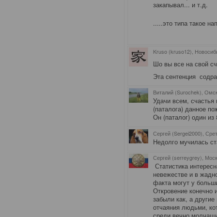
закапывал... и т.д.
.....это типа такое 
Kruso (kruso12), Новосиб
Шо вы все на свой сч
Эта сентенция содран
Виталий (Surochek), Омс
Удачи всем, счастья 
(паталога) данное по
Он (паталог) один из
Сергей (Sergei2000), Сре
Недолго мучилась ста
Сергей (serreygrey), Мос
Статистика интересна
невежестве и в жадно
факта могут у больш
Откровение конечно 
забыли как, а другие
отчаяния людьми, ко
среди вечно молчащи