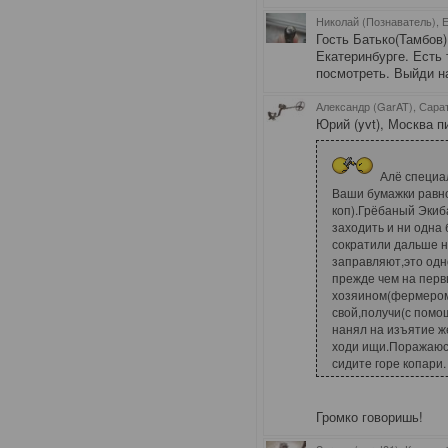
Николай (Познаватель), 
Гость Батько(Тамбов)
Екатеринбурге. Есть 
посмотреть. Выйди 
Александр (GarAT), Сара
Юрий (yvt), Москва п
Алё специа
Ваши бумажки равн
коп).Грёбаный Экиб
заходить и ни одна 
сократили дальше н
заправляют,это одн
прежде чем на перв
хозяином(фермером
свой,получи(с помо
нанял на изъятие ж
ходи ищи.Поражаюсь
сидите горе копари.
Громко говоришь!