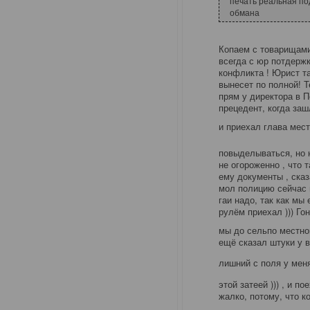
печать реальная по
обмана
Копаем с товарищами
всегда с юр потдерж
конфликта ! Юрист та
вынесет по полной! Т
прям у директора в 
прецедент, когда заш
и приехал глава мес
повыделываться, но 
не огороженно , что 
ему документы , сказ
мол полицию сейчас 
гаи надо, так как мы
рулём приехал ))) Го
мы до сельпо местно
ещё сказал штуки у 
лишний с поля у мен
этой затеей ))) , и 
жалко, потому, что 