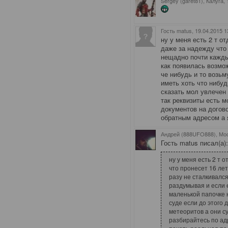
Sergey (garet81), Калуга
,
Гость matus
, 19.04.2015 1
ну у меня есть 2 т о
даже за надежду что
нещадно почти кажды
как появилась возмо
че нибудь и то возь
иметь хоть что нибуд
сказать мол увлечен
так реквизиты есть м
документов на догов
обратным адресом а 
Андрей (888UFO888), Мо
Гость matus писал(а)
ну у меня есть 2 т 
что пронесет 16 ле
разу не сталкивался
раздумывая и если е
маленькой папочке 
суде если до этого 
метеоритов а они су
разбирайтесь по ад