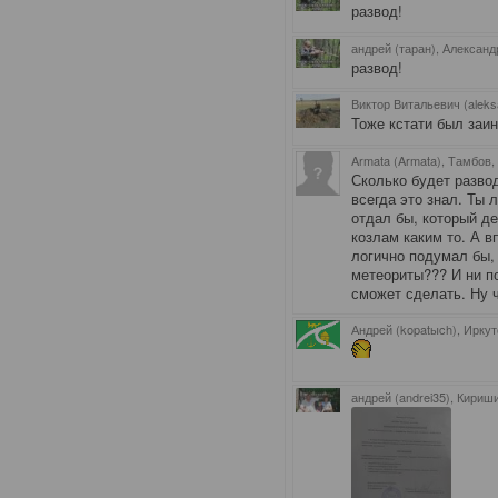
развод!
андрей (таран), Александ
развод!
Виктор Витальевич (aleks
Тоже кстати был заин
Armata (Armata), Тамбов
,
Сколько будет развод
всегда это знал. Ты 
отдал бы, который де
козлам каким то. А в
логично подумал бы,
метеориты??? И ни п
сможет сделать. Ну 
Андрей (kopatыch), Иркут
андрей (andrei35), Кириш