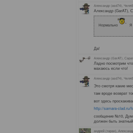
Александр (asd74), Челя
Александр (GarAT), С
Нормально
Я 
Да!
Александр (GarAT), Сара
Ладно посмотрим что 
махаюсь если что!
Александр (asd74), Челя
Это смотря какие ме
там вроде возврат то
вот здесь проскакива
http://samara-clad.ru/
сообщение №10, Дума
должен быть знатный,
андрей (таран), Александ