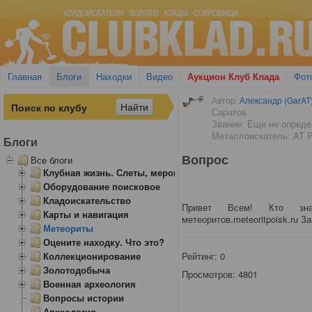
Главная
Блоги
Находки
Видео
Аукцион Клуб Клада
Фот
Автор:
Александр (GarAT
Саратов
Звание: Еще не опред
Металлоискатель: AT P
Блоги
Вопрос
Все блоги
Клубная жизнь. Слеты, мероприятия
Оборудование поисковое
Кладоискательство
Привет Всем! Кто з
Карты и навигация
метеоритов.meteoritpoisk.ru З
Метеориты
Оцените находку. Что это?
Коллекционирование
Рейтинг:
0
Золотодобыча
Просмотров: 4801
Военная археология
Вопросы истории
Археология