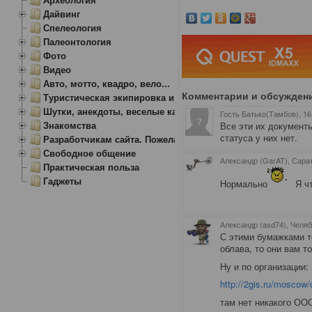
Дайвинг
Спелеология
Палеонтология
Фото
Видео
Авто, мотто, квадро, вело...
Комментарии и обсужден
Туристическая экипировка и снаряжение
Шутки, анекдоты, веселые картинки
Гость Батько(Тамбов)
, 1
Знакомства
Все эти их документы
статуса у них нет.
Разработчикам сайта. Пожелания, замечания.
Свободное общение
Александр (GarAT), Сара
Практическая польза
Гаджеты
Нормально
Я чт
Александр (asd74), Челя
С этими бумажками т
облава, то они вам т
Ну и по организации:
http://2gis.ru/m
там нет никакого ОО