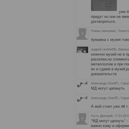
уже б
придут но они не име
договориться,
Роман (механик), Тольят
бумажка с музея тож
андрей (andrei35), Кириш
конечно музей не в п
раскопки,но элемент
металлолом а при по
их и сдаем в музей,р
доказательств
Александр (GarAT), Сара
МД могут цапануть
Александр (GarAT), Сара
А мой стоит уже 48 т
Гость Дмитрий
, 17.01.201
"МД могут цапнуть" -
важно кому и оформи