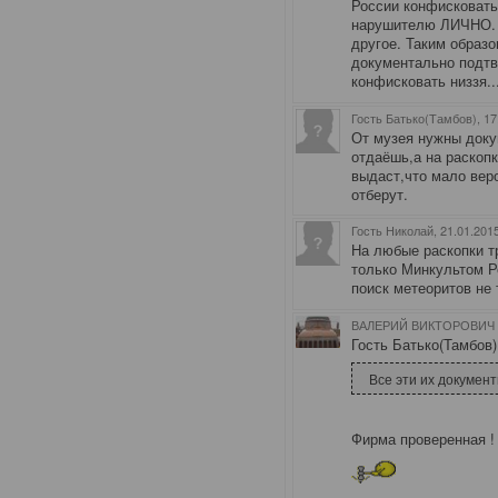
России конфисковать
нарушителю ЛИЧНО. 
другое. Таким образ
документально подтве
конфисковать низзя..
Гость Батько(Тамбов)
, 1
От музея нужны доку
отдаёшь,а на раскоп
выдаст,что мало веро
отберут.
Гость Николай
, 21.01.201
На любые раскопки т
только Минкультом Р
поиск метеоритов не
ВАЛЕРИЙ ВИКТОРОВИЧ (
Гость Батько(Тамбов)
Все эти их документ
Фирма проверенная !