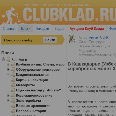
Главная
Блоги
Находки
Видео
Аукцион Клуб Клада
Фот
Автор:
Артур (Archik)
Санкт-Петербург
Звание: Член клуба
Модератор
Блоги
Металлоискатель: X-Ter
Все блоги
В Кашкадарье (Узбек
Клубная жизнь. Слеты, мероприятия
серебряных монет X
Оборудование поисковое
Кладоискательство
Карты и навигация
Метеориты
Во время строительных раб
Оцените находку. Что это?
обнаружили клад с монетами 
Коллекционирование
Золотодобыча
В соответствии с постановл
Военная археология
мер по застройке и реконст
области ведется работа по 
Вопросы истории
площади Амира Темура и 
Археология