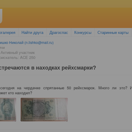
огалерея
Найти друга
Драгоспас
Конкурсы
Старинные карты
ишко Николай (n.lishko@mail.ru)
ичи
 Активный участник
оискатель: ACE 250
встречаются в находках рейхсмарки?
сегодня на чердачке спрятанные 50 рейхсмарок. Много ли это? 
жет кто находил?