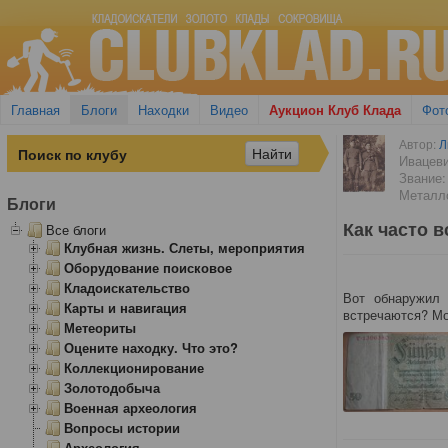
Главная
Блоги
Находки
Видео
Аукцион Клуб Клада
Фот
Автор:
Л
Ивацев
Звание:
Металл
Блоги
Как часто 
Все блоги
Клубная жизнь. Слеты, мероприятия
Оборудование поисковое
Кладоискательство
Вот обнаружил 
Карты и навигация
встречаются? Мо
Метеориты
Оцените находку. Что это?
Коллекционирование
Золотодобыча
Военная археология
Вопросы истории
Археология