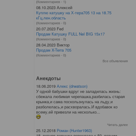
(
Комментариев - 1
)
08.10.2023 Алексей
Куплю катушку на Х-тера705 13 на 18.75
кГц.лен.область
(
Комментариев - 0
)
20.07.2023 Fed
Продам Катушку FULL Nel BIG 15x17
(
Комментариев - 0
)
28.04.2023 Виктор
Продам X-Terra 705
(
Комментариев - 0
)
Все объявления
Анекдоты
18.06.2019
Алекс (drwatson)
У одной бабушки вдруг не заладилась жизнь:
сбежала любимая черепашка,разбилась старая
крынка,и сама поскользнулась на льду,и
разболелась,и расхворалась.И вдобавок ко
всему,ей привезли на несколько...
Читать далее
25.12.2018
Роман (Hunter1963)
18–летняя девушка переспала с 50–летним