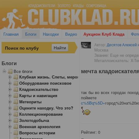
Главная
Блоги
Находки
Видео
Аукцион Клуб Клада
Фот
Автор:
Десятов Алексей н
Москва
Звание: Еще не опред
Металлоискатель: X-Ter
Блоги
мечта кладоискателя
Все блоги
Клубная жизнь. Слеты, мероприятия
Оборудование поисковое
Кладоискательство
так бы во всех городах похо
Карты и навигация
пой
Метеориты
c%5Bq%5D=
город%20на%20и
Оцените находку. Что это?
Коллекционирование
Золотодобыча
Военная археология
Рейтинг:
0
Вопросы истории
Археология