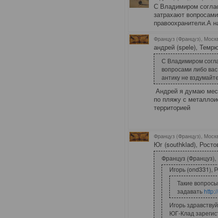
С Владимиром согла
затрахают вопросами
правоохранители.А на
Француз (Француз), Моск
андрей (spele), Темрю
С Владимиром согл
вопросами либо вас
антику не вздумайте
Андрей я думаю мест
по пляжу с металлои
территорией
Француз (Француз), Моск
Юг (southklad), Росто
Француз (Француз), 
Игорь (ond331), 
Такие вопрос
задавать
http:
Игорь здравствуй
ЮГ-Клад зарегис