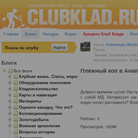
Главная
Блоги
Находки
Видео
Аукцион Клуб Клада
Фот
Автор:
Александр (Alexan
Пенза
Звание: Активный учас
Металлоискатель: X-Ter
Блоги
Пляжный коп в Анап
Все блоги
Клубная жизнь. Слеты, мероприятия
Оборудование поисковое
Кладоискательство
Доброго времени суток! Насту
Карты и навигация
с собой МД. Интересует как
Метеориты
ездил копал расскажите? Возм
Оцените находку. Что это?
Коллекционирование
Рейтинг:
0
Золотодобыча
Военная археология
Просмотров: 10298
Вопросы истории
Археология