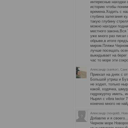
интересные находки с
историю чтобы поним
времена.Ходить с на
глубина залегания ку
такую глубину стрел
можно находки подни
местного закона,Вся
уже много раз писал 
обрыве,в итоге пред
миром.Пляжи Черномо
лучше посещать осен
выкидывает на берег
час то море эти сокр
Александр (sankor), Санк
Приехал на днях с от
Большой утриш и Буз
не ходил, только ныр
какой, ходячка, шму
гидрокуртку иметь, и
Нырял с
vibra tecto
конечно много не на
Александр (novgold), Но
Добавлю и я своего..
Черном море Новорос
ну и шмурдяк разный 