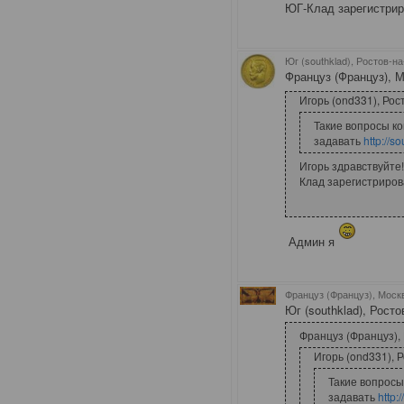
ЮГ-Клад зарегистрир
Юг (southklad), Ростов-н
Француз (Француз), М
Игорь (ond331), Рос
Такие вопросы к
задавать
http://s
Игорь здравствуйте!
Клад зарегистриров
Админ я
Француз (Француз), Моск
Юг (southklad), Росто
Француз (Француз), 
Игорь (ond331), 
Такие вопрос
задавать
http: