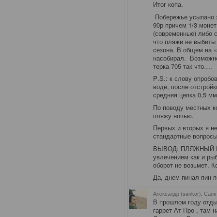
Итог копа.
Побережье усыпано х
90р причем 1/3 моне
(современные) либо 
что пляжи не выбиты 
сезона. В общем на 
насобирал. Возможно 
терка 705 так что….
P
.
S
.: к слову опробо
воде, после отстройк
средняя цепка 0,5 мм
По поводу местных к
пляжу ночью.
Первых и вторых я н
стандартные вопросы
ВЫВОД: ПЛЯЖНЫЙ КОП
увлечением как и рыб
оборот не возьмет. К
Да, днем пинал пин п
Александр (sankor), Санк
В прошлом году отды
гаррет Ат Про , там 