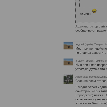
Админ я
Администратор сайта
сообщение отправлен
андрей (spele), Темрюк
, 
Местных полицейских
не в силах запретить
андрей (spele), Темрюк
, 
Ну в принципе попро
утром,но думаю что 
Александр (Alexandr.pnz)
Спасибо всем отписа
Сегодня утром ходил 
санаторий «Кристалл
(городского) пляжа. 
окончанием сумерек 
этому я не был готов)