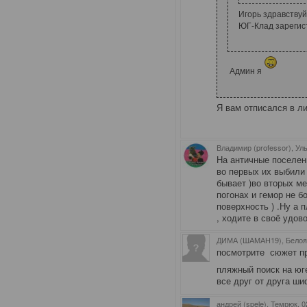
Игорь здравствуй
ЮГ-Клад зарегис
Админ я
Я вам отписался в ли
Владимир (professor), Ул
На античные поселени
во первых их выбили 
бывает )во вторых м
погонах и гемор не б
поверхность ) .Ну а
, ходите в своё удов
ДИМА (ШАМАН19), Белоя
посмотрите сюжет пр
пляжный поиск на юг
все друг от друга ши
андрей (spele), Темрюк
, 