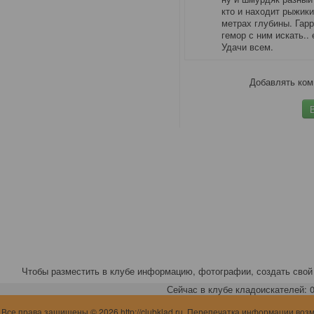
кто и находит рыжики
метрах глубины. Гарр
гемор с ним искать..
Удачи всем.
Добавлять ком
Чтобы разместить в клубе информацию, фотографии, создать свой 
Сейчас в клубе кладоискателей: 0,
Все права защищены © 2026 http://clubklad.ru. Перепечатка информации воз