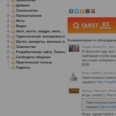
Дайвинг
Спелеология
Палеонтология
Фото
Видео
Авто, мотто, квадро, вело...
Туристическая экипировка и снаряжение
Комментарии и обсужден
Шутки, анекдоты, веселые картинки
Знакомства
Андрон (Andron75), Чита
,
В прошлом году был.
Разработчикам сайта. Пожелания, замечания.
приборами утром шар
Свободное общение
местными копарями и
Практическая польза
ВОВ.
Гаджеты
Игорь (ond331), Ростов-н
Такие вопросы коне
задавать
http://south
Француз (Француз), Моск
Игорь (ond331), Росто
Такие вопросы кон
задавать
http://sout
Игорь здравствуйте! 