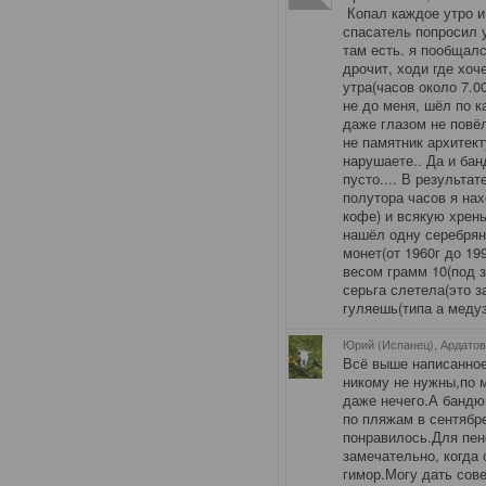
Копал каждое утро и
спасатель попросил 
там есть. я пообщалс
дрочит, ходи где хоч
утра(часов около 7.0
не до меня, шёл по к
даже глазом не повёл
не памятник архитект
нарушаете.. Да и ба
пусто.... В результа
полутора часов я нах
кофе) и всякую хрень
нашёл одну серебрян
монет(от 1960г до 199
весом грамм 10(под з
серьга слетела(это за
гуляешь(типа а медуз
Юрий (Испанец), Ардато
Всё выше написанное
никому не нужны,по 
даже нечего.А бандюг
по пляжам в сентябре
понравилось.Для пен
замечательно, когда 
гимор.Могу дать сов