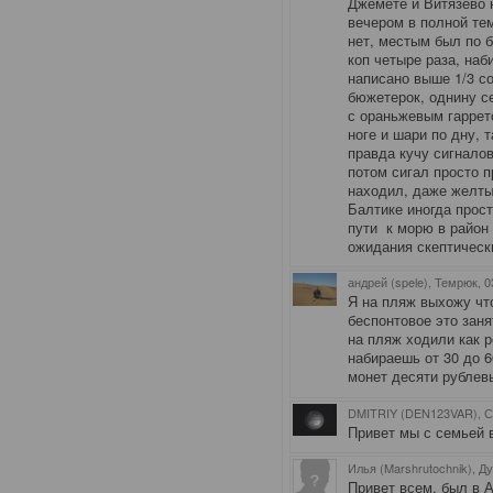
Джемете и Витязево 
вечером в полной те
нет, местым был по 
коп четыре раза, наби
написано выше 1/3 с
бюжетерок, однину се
с ораньжевым гаррет
ноге и шари по дну, 
правда кучу сигналов
потом сигал просто 
находил, даже желты
Балтике иногда прост
пути к морю в район 
ожидания скептически
андрей (spele), Темрюк
, 
Я на пляж выхожу что
беспонтовое это зан
на пляж ходили как 
набираешь от 30 до 6
монет десяти рублев
DMITRIY (DEN123VAR), С
Привет мы с семьей 
Илья (Marshrutochnik), Д
Привет всем, был в 