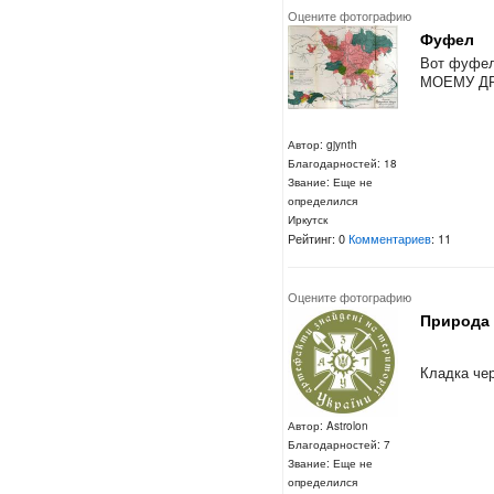
Оцените фотографию
Фуфел
Вот фуфел
МОЕМУ ДРУ
Автор: gjynth
Благодарностей: 18
Звание: Еще не
определился
Иркутск
Рейтинг: 0
Комментариев
: 11
Оцените фотографию
Природа
Кладка че
Автор: Astrolon
Благодарностей: 7
Звание: Еще не
определился