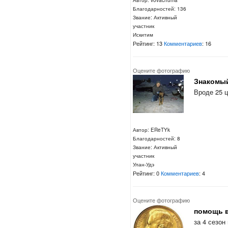
Автор: vovachuma
Благодарностей: 136
Звание: Активный
участник
Искитим
Рейтинг: 13
Комментариев
: 16
Оцените фотографию
Знакомый
Вроде 25 
Автор: EReTYk
Благодарностей: 8
Звание: Активный
участник
Улан-Удэ
Рейтинг: 0
Комментариев
: 4
Оцените фотографию
помощь в
за 4 сезон