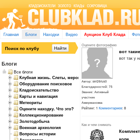
Главная
Блоги
Находки
Видео
Аукцион Клуб Клада
Фот
Оцените фотографию
вот таки
вот так у 
Блоги
Все блоги
Клубная жизнь. Слеты, мероприятия
Автор: ser26rus0
Оборудование поисковое
Благодарностей: 75
Кладоискательство
Звание: Активный
Карты и навигация
участник
Метеориты
Аккермановка
Рейтинг: 1
Комментариев
: 8
Оцените находку. Что это?
Коллекционирование
Золотодобыча
Как и чем снимать
Военная археология
Комплект
Вопросы истории
копе
Археология