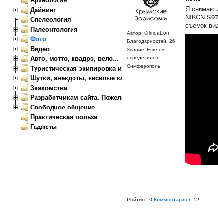
Я снимаю 
Дайвинг
NIKON S970
Спелеология
съемок ви
Палеонтология
Автор: CrimeaLion
Фото
Благодарностей: 26
Видео
Звание: Еще не
Авто, мотто, квадро, вело...
определился
Симферополь
Туристическая экипировка и снаряжение
Шутки, анекдоты, веселые картинки
Знакомства
Разработчикам сайта. Пожелания, замечания.
Свободное общение
Практическая польза
Гаджеты
Рейтинг: 0
Комментариев
: 12