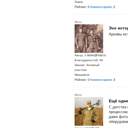
Львов
Рейтинг: 0
Комментариев
: 2
Фото
Эхо истор
Архивы ис
Автор: n.lishko@mail.ru
Благодарностей: 49
Звание: Активный
участник
Ивацевичи
Рейтинг: 0
Комментариев
: 3
Фото
Ещё одно
С детства
процессом,
даже фотоа
оборудован