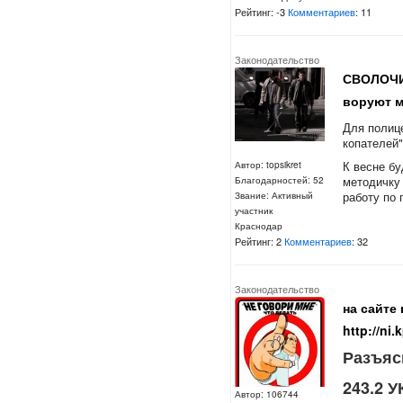
Рейтинг: -3
Комментариев
: 11
Законодательство
СВОЛОЧИ!
воруют м
Для полиц
копателей
К весне б
Автор: topsikret
методичку 
Благодарностей: 52
работу по 
Звание: Активный
участник
Краснодар
Рейтинг: 2
Комментариев
: 32
Законодательство
на сайте
http://ni.
Разъяс
243.2 
Автор: 106744