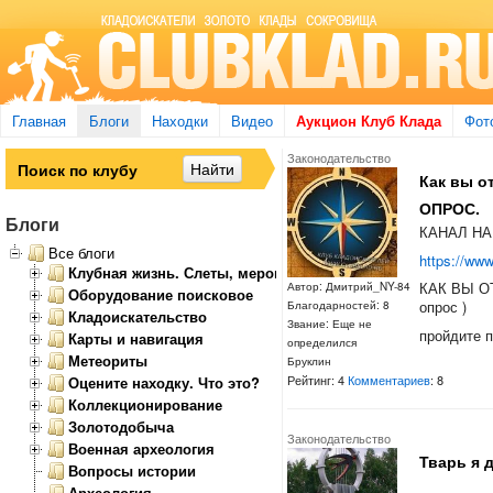
Главная
Блоги
Находки
Видео
Аукцион Клуб Клада
Фот
Законодательство
Как вы 
ОПРОС.
Блоги
КАНАЛ НА
Все блоги
https://w
Клубная жизнь. Слеты, мероприятия
КАК ВЫ О
Автор: Дмитрий_NY-84
Оборудование поисковое
опрос )
Благодарностей: 8
Кладоискательство
Звание: Еще не
пройдите 
Карты и навигация
определился
Метеориты
Бруклин
Рейтинг: 4
Комментариев
: 8
Оцените находку. Что это?
Коллекционирование
Золотодобыча
Законодательство
Военная археология
Тварь я 
Вопросы истории
Археология