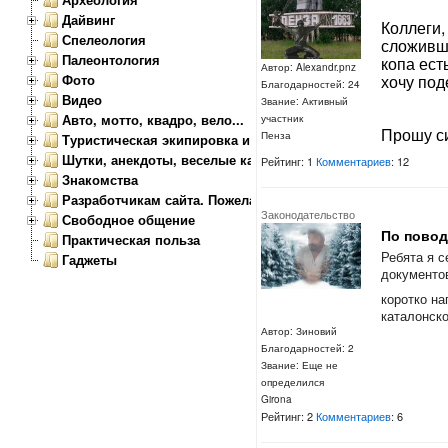
Дайвинг
Коллеги,
Спелеология
сложивши
Палеонтология
копа ест
Автор: Alexandr.pnz
Фото
хочу под
Благодарностей: 24
Видео
Звание: Активный
Авто, мотто, квадро, вело...
участник
Прошу сил
Пенза
Туристическая экипировка и снаряжение
Шутки, анекдоты, веселые картинки
Рейтинг: 1
Комментариев
: 12
Знакомства
Разработчикам сайта. Пожелания, замечания.
Законодательство
Свободное общение
По повод
Практическая польза
Ребята я 
Гаджеты
документов
коротко на
каталонско
Автор: Зиновий
Благодарностей: 2
Звание: Еще не
определился
Girona
Рейтинг: 2
Комментариев
: 6