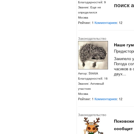
Благодарностей: 9
поиск 
Звание: Еще не
определился
Москва
Рейтинг: 1
Комментариев
: 12
Законодательство
Наше гум
Предистор
Закипело у
Погода со
часиков в 
двух...
Автор: Strelok
Благодарностей: 16
Звание: Активный
участник
Москва
Рейтинг: 1
Комментариев
: 12
Законодательство
Псковски
сообщит 