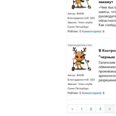
накажут
«Чем быст
шансы, что
Автор: Archik
руководит
Благодарностей: 323
областног
Звание: Член клуба
Как сообща
Санкт-Петербург
Рейтинг: 0
Комментариев
: 6
Законодательство
В Костро
"черным 
Галичским
обвинению 
проживающе
археологич
Автор: Archik
разрешения
Благодарностей: 323
Звание: Член клуба
Санкт-Петербург
Рейтинг: 0
Комментариев
: 6
«
1
2
3
4