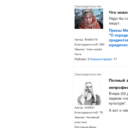
Законодательство
Что ново
Надо бы са
пишут.
Приказ Ми
"О порядк
предметов
Автор: Andron75
юридическ
Благодарностей: 590
Звание: Член клуба
Чита
Рейтинг: 0
Комментариев
: 17
Законодательство
Полный з
непрофе
Вчера (03 
первом чте
культуре".
Автор: ond331
А вот о чём
Благодарностей: 78
Звание: Активный
участник
Ростов-на-Дону