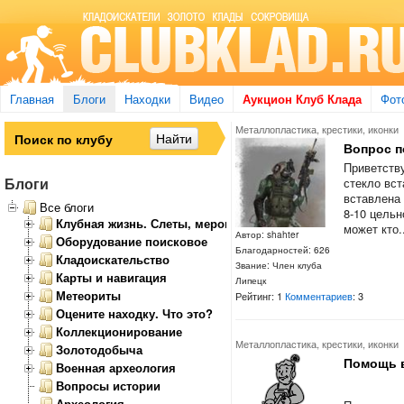
Главная
Блоги
Находки
Видео
Аукцион Клуб Клада
Фот
Металлопластика, крестики, иконки
Вопрос п
Приветств
Блоги
стекло вст
вставлена 
Все блоги
8-10 цельн
Клубная жизнь. Слеты, мероприятия
может кто.
Автор: shahter
Оборудование поисковое
Благодарностей: 626
Кладоискательство
Звание: Член клуба
Карты и навигация
Липецк
Метеориты
Рейтинг: 1
Комментариев
: 3
Оцените находку. Что это?
Коллекционирование
Металлопластика, крестики, иконки
Золотодобыча
Помощь 
Военная археология
Вопросы истории
Археология