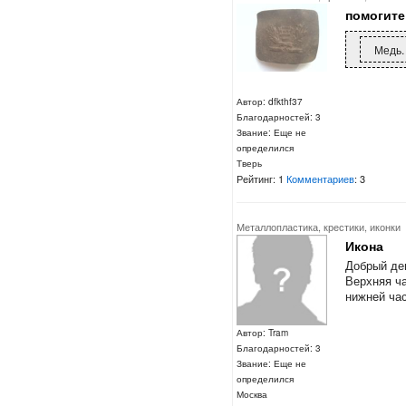
помогите
Медь.
Автор: dfkthf37
Благодарностей: 3
Звание: Еще не
определился
Тверь
Рейтинг: 1
Комментариев
: 3
Металлопластика, крестики, иконки
Икона
Добрый де
Верхняя ча
нижней ча
Автор: Tram
Благодарностей: 3
Звание: Еще не
определился
Москва