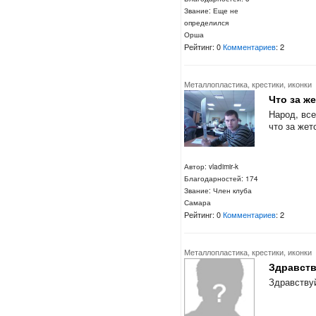
Звание: Еще не
определился
Орша
Рейтинг: 0
Комментариев
: 2
Металлопластика, крестики, иконки
Что за ж
Народ, все
что за же
Автор: vladimir-k
Благодарностей: 174
Звание: Член клуба
Самара
Рейтинг: 0
Комментариев
: 2
Металлопластика, крестики, иконки
Здравств
Здравствуй