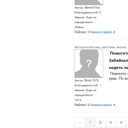
Автор: dimon57rus
Благодарностей: 0
Звание: Еще не
определился
Ливны
Рейтинг: 0
Комментариев
: 2
Металлопластика, крестики, иконки
Помогите
Забайкал
сидеть на
Помогите 
крае. По в
Автор: Boris-7575
Благодарностей: 1
Звание: Еще не
определился
Чита
Рейтинг: 0
Комментариев
: 4
«
1
2
3
4