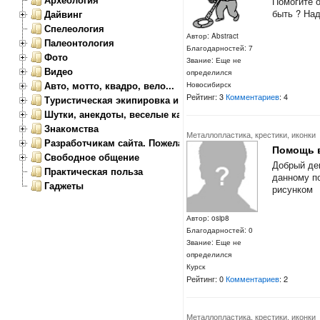
Помогите о
быть ? Над
Дайвинг
Спелеология
Автор: Abstract
Палеонтология
Благодарностей: 7
Фото
Звание: Еще не
Видео
определился
Авто, мотто, квадро, вело...
Новосибирск
Рейтинг: 3
Комментариев
: 4
Туристическая экипировка и снаряжение
Шутки, анекдоты, веселые картинки
Знакомства
Металлопластика, крестики, иконки
Разработчикам сайта. Пожелания, замечания.
Помощь 
Свободное общение
Добрый де
Практическая польза
данному п
Гаджеты
рисунком
Автор: osip8
Благодарностей: 0
Звание: Еще не
определился
Курск
Рейтинг: 0
Комментариев
: 2
Металлопластика, крестики, иконки