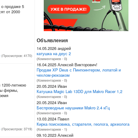
 о продаже 5
ят от 2000
Объявления
14.05.2026 андрей
катушка на деус 2
е
(Просмотров: 4170)
(
Комментариев - 0
)
16.04.2025 Алексей Викторович!
Продам XP Deus с Пинпоинтером, лопатой и
чехлом-рюкзаком
(
Комментариев - 0
)
и 1200-летнюю
20.05.2024 Иван
ды фермы,
Катушка Magic Lab 13DD для Makro Racer 1,2
время
(
Комментариев - 0
)
20.05.2024 Иван
Беспроводные наушники Makro 2.4 кГц
(
Комментариев - 0
)
13.03.2024 Павел
Кирка поисковика, старателя, геолога, археолога
е
(Просмотров: 3719)
(
Комментариев - 1
)
09.10.2023 Алексей