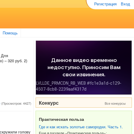
Регистрация
Вход
Помощь
. Для
) – 320 руб. 2)
Конкурс
е
(Просмотров: 4427)
Все конкурсы
Практическая польза
Где и как искать золотые самородки. Часть 1.
вскружили голову
Еще в разделе «Практическая польза»: