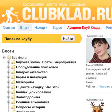
Главная
Блоги
Находки
Видео
Аукцион Клуб Клада
Фот
Нумизматика
Блоги
Все блоги
Клубная жизнь. Слеты, мероприятия
Автор: katklad
Оборудование поисковое
Благодарностей: 42
Кладоискательство
Звание: Активный
Карты и навигация
участник
Метеориты
Раваи
Рейтинг: 1
Коммента
Оцените находку. Что это?
Коллекционирование
Золотодобыча
Нумизматика
Военная археология
Вопросы истории
Археология