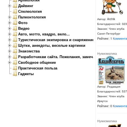
Дайвинг
Спелеология
Палеонтология
Автор: Archik
Фото
Благодарностей: 323
Видео
Звание: Член клуба
Авто, мотто, квадро, вело...
Санкт-Петербург
Рейтинг: 1
Коммента
Туристическая экипировка и снаряжение
Шутки, анекдоты, веселые картинки
Знакомства
Нумизматика
Разработчикам сайта. Пожелания, замечания.
Свободное общение
Практическая польза
Гаджеты
Автор: Редакция
Благодарностей: 537
Звание: Член клуба
Иркутск
Рейтинг: 0
Коммента
Нумизматика