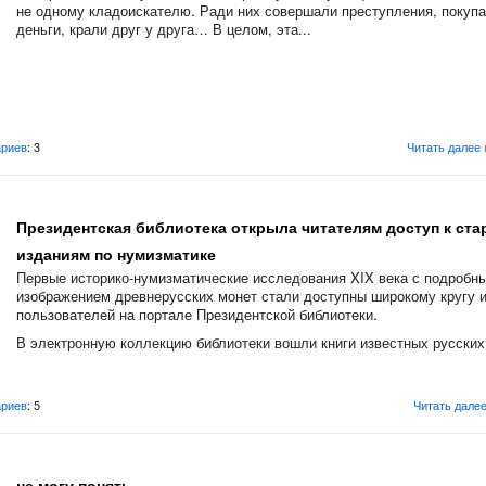
не одному кладоискателю. Ради них совершали преступления, покупа
деньги, крали друг у друга… В целом, эта...
риев
: 3
Читать далее
Президентская библиотека открыла читателям доступ к ст
изданиям по нумизматике
Первые историко-нумизматические исследования XIX века с подробн
изображением древнерусских монет стали доступны широкому кругу и
пользователей на портале Президентской библиотеки.
В электронную коллекцию библиотеки вошли книги известных русских
риев
: 5
Читать дале
не могу понять