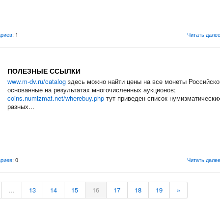
риев
: 1
Читать дале
ПОЛЕЗНЫЕ ССЫЛКИ
www.m-dv.ru/catalog
здесь можно найти цены на все монеты Российско
основанные на результатах многочисленных аукционов;
coins.numizmat.net/wherebuy.php
тут приведен список нумизматических
разных...
риев
: 0
Читать дале
...
13
14
15
16
17
18
19
»