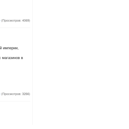
е
(Просмотров: 4069)
й империи,
 магазинов в
е
(Просмотров: 3266)