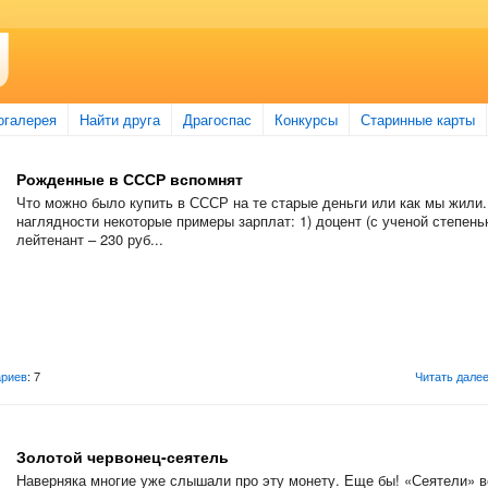
огалерея
Найти друга
Драгоспас
Конкурсы
Старинные карты
Рожденные в СССР вспомнят
Что можно было купить в СССР на те старые деньги или как мы жили
наглядности некоторые примеры зарплат: 1) доцент (с ученой степенью
лейтенант – 230 руб...
риев
: 7
Читать дале
Золотой червонец-сеятель
Наверняка многие уже слышали про эту монету. Еще бы! «Сеятели» 