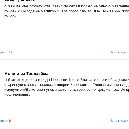
объяните мне пожалуйста ,лазил по сети и пошел не одно объявление
рублей 2009 года не магнитных, вот порос сам то ПОЧЕМУ за них прос
рублей...
риев
: 12
Читать дале
Монета из Тронхейма
В 6 км от крупного города Норвегии Тронхейма археологи обнаружил
старинную монету периода империи Каролингов. Ученые искали сле
именуемой
Vik
, которая упоминается в исторических документах. Во 
исследований...
риев
: 0
Читать дале