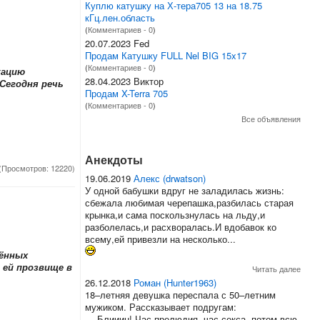
Куплю катушку на Х-тера705 13 на 18.75
кГц.лен.область
(
Комментариев - 0
)
20.07.2023 Fed
Продам Катушку FULL Nel BIG 15x17
(
Комментариев - 0
)
кацию
28.04.2023 Виктор
Сегодня речь
Продам X-Terra 705
(
Комментариев - 0
)
Все объявления
Анекдоты
(Просмотров: 12220)
19.06.2019
Алекс (drwatson)
У одной бабушки вдруг не заладилась жизнь:
сбежала любимая черепашка,разбилась старая
крынка,и сама поскользнулась на льду,и
разболелась,и расхворалась.И вдобавок ко
всему,ей привезли на несколько...
чённых
 ей прозвище в
Читать далее
26.12.2018
Роман (Hunter1963)
18–летняя девушка переспала с 50–летним
мужиком. Рассказывает подругам:
— Блииин! Час прелюдия, час секса, потом всю