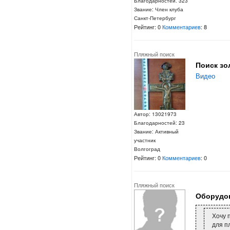
Благодарностей: 323
Звание: Член клуба
Санкт-Петербург
Рейтинг: 0
Комментариев
: 8
Пляжный поиск
Поиск зо
Видео
Автор: 13021973
Благодарностей: 23
Звание: Активный
участник
Волгоград
Рейтинг: 0
Комментариев
: 0
Пляжный поиск
Оборудов
Хочу 
для п