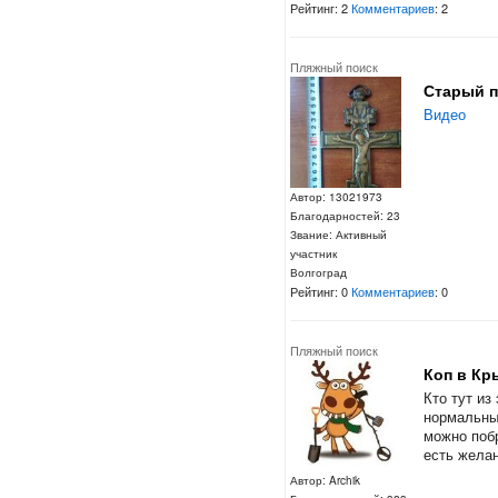
Рейтинг: 2
Комментариев
: 2
Пляжный поиск
Старый 
Видео
Автор: 13021973
Благодарностей: 23
Звание: Активный
участник
Волгоград
Рейтинг: 0
Комментариев
: 0
Пляжный поиск
Коп в Кр
Кто тут из
нормальны
можно побр
есть желан
Автор: Archik