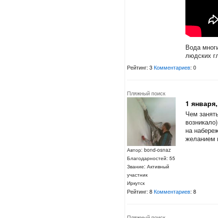
Вода многи
людских гл
Рейтинг: 3
Комментариев
: 0
Пляжный поиск
1 января,
Чем занять
возникало
на набереж
желанием п
Автор: bond-osnaz
Благодарностей: 55
Звание: Активный
участник
Иркутск
Рейтинг: 8
Комментариев
: 8
Пляжный поиск