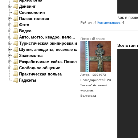
Дайвинг
Спелеология
Как я пров
Палеонтология
Рейтинг: 4
Комментариев
: 4
Фото
Видео
Авто, мотто, квадро, вело...
Пляжный поиск
Туристическая экипировка и снаряжение
Золотая 
Шутки, анекдоты, веселые картинки
Знакомства
Разработчикам сайта. Пожелания, замечания.
Свободное общение
Практическая польза
Автор: 13021973
Гаджеты
Благодарностей: 23
Звание: Активный
участник
Волгоград