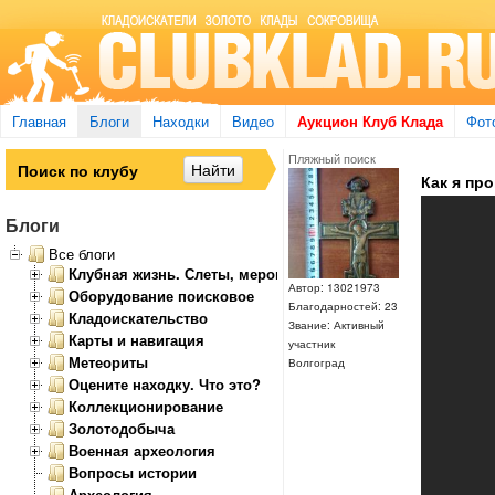
Главная
Блоги
Находки
Видео
Аукцион Клуб Клада
Фот
Пляжный поиск
Как я пр
Блоги
Все блоги
Клубная жизнь. Слеты, мероприятия
Автор: 13021973
Оборудование поисковое
Благодарностей: 23
Кладоискательство
Звание: Активный
Карты и навигация
участник
Метеориты
Волгоград
Оцените находку. Что это?
Коллекционирование
Золотодобыча
Военная археология
Вопросы истории
Археология