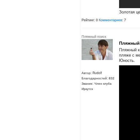
Золотая це
Рейтинг: 0
Комментариев
: 7
Пляжный поиск
Пляжный 
Пляжный к
пляже с м
Юность.
Автор: Rudolf
Благодарностей: 832
Звание: Член клуба
Иркутск