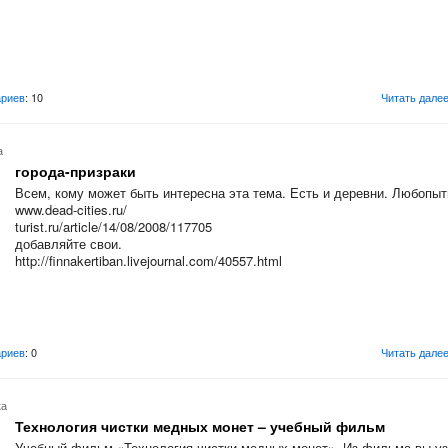
риев
: 10
Читать дале
а
города-призраки
Всем, кому может быть интересна эта тема. Есть и деревни. Любопыт
www.dead-cities.ru/
turist.ru/article/14/08/2008/117705
добавляйте свои.
http://finnakertiban.livejournal.com/40557.html
риев
: 0
Читать дале
ка
Технология чистки медных монет – учебный фильм
Учебный фильм «Технология чистки медных монет». Из фильма вы уз