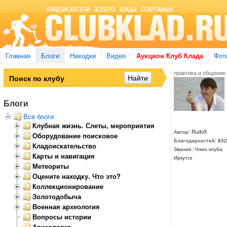
Главная
Блоги
Находки
Видео
Аукцион Клуб Клада
Фот
практика и общение
Блоги
Все блоги
Клубная жизнь. Слеты, мероприятия
Автор: Rudolf
Оборудование поисковое
Благодарностей: 832
Кладоискательство
Звание: Член клуба
Карты и навигация
Иркутск
Метеориты
Оцените находку. Что это?
Коллекционирование
Золотодобыча
Военная археология
Вопросы истории
Археология