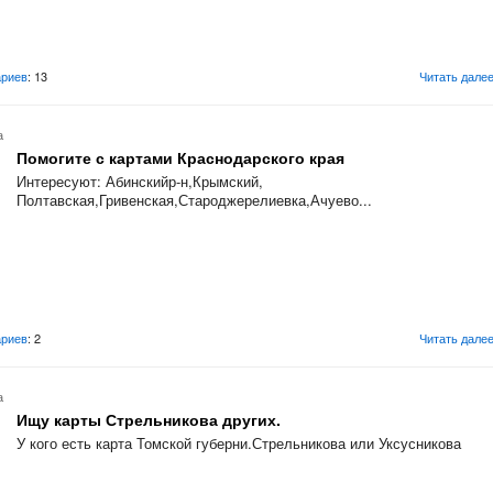
риев
: 13
Читать дале
а
Помогите с картами Краснодарского края
Интересуют: Абинскийр-н,Крымский,
Полтавская,Гривенская,Староджерелиевка,Ачуево...
риев
: 2
Читать дале
а
Ищу карты Стрельникова других.
У кого есть карта Томской губерни.Стрельникова или Уксусникова