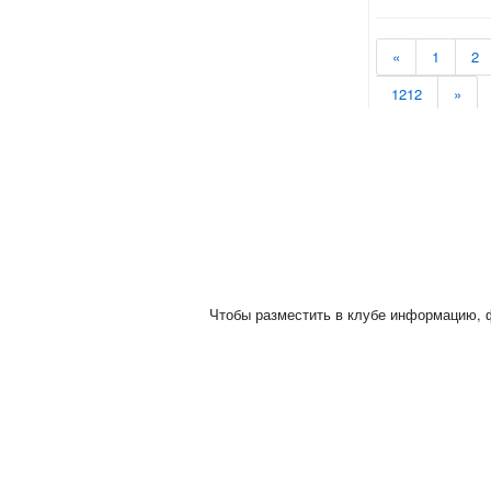
«
1
2
1212
»
Чтобы разместить в клубе информацию, ф
Сейчас в
Все права защищены © 2026 http://clubklad.ru. Пере
Любая пои