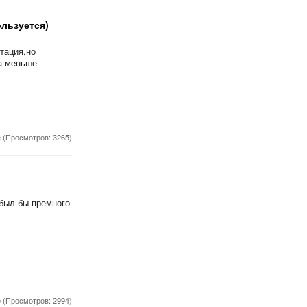
ользуется)
тация,но
а меньше
е
(Просмотров: 3265)
 был бы премного
е
(Просмотров: 2994)