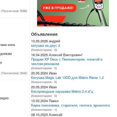
е
(Просмотров: 5086)
Объявления
13.05.2026 андрей
тами копа
катушка на деус 2
(
Комментариев - 0
)
удникам
16.04.2025 Алексей Викторович!
Продам XP Deus с Пинпоинтером, лопатой и
ых
чехлом-рюкзаком
(
Комментариев - 0
)
20.05.2024 Иван
е
(Просмотров: 2642)
Катушка Magic Lab 13DD для Makro Racer 1,2
(
Комментариев - 0
)
20.05.2024 Иван
Беспроводные наушники Makro 2.4 кГц
(
Комментариев - 0
)
видео
13.03.2024 Павел
Кирка поисковика, старателя, геолога, археолога
(
Комментариев - 1
)
08.10.2023 Алексей