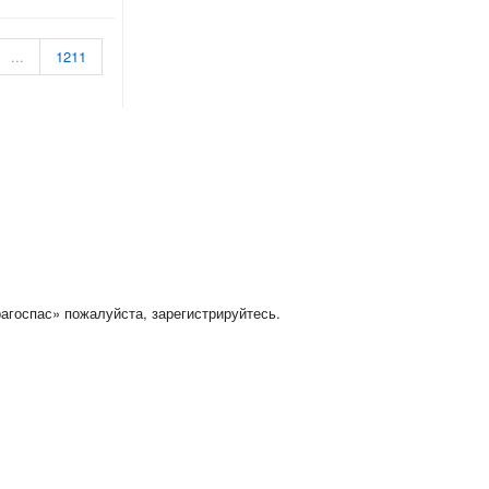
...
1211
агоспас» пожалуйста, зарегистрируйтесь.
ичков: 0.
активной ссылки на источник. Email:
написать письмо
.
и кошелек.