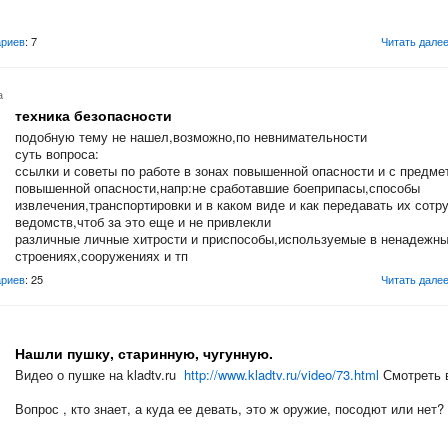
риев
: 7
Читать дале
а
техника безопасности
подобную тему не нашел,возможно,по невнимательности
суть вопроса:
ссылки и советы по работе в зонах повышенной опасности и с предме
повышенной опасности,напр:не сработавшие боеприпасы,способы
извлечения,транспортировки и в каком виде и как передавать их сотр
ведомств,чтоб за это еще и не привлекли
различные личные хитрости и приспособы,используемые в ненадежн
строениях,сооружениях и тп
риев
: 25
Читать дале
Нашли пушку, старинную, чугунную.
Видео о пушке на kladtv.ru
http://www.kladtv.ru/video/73.html
Смотреть 
Вопрос , кто знает, а куда ее девать, это ж оружие, посодют или нет?