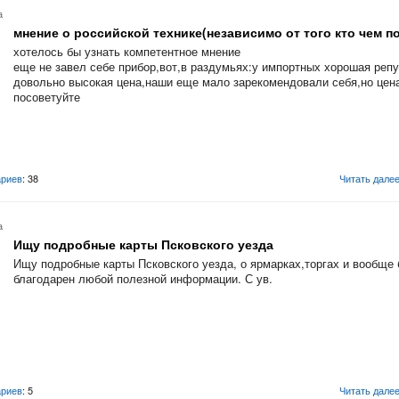
а
мнение о российской технике(независимо от того кто чем п
хотелось бы узнать компетентное мнение
еще не завел себе прибор,вот,в раздумьях:у импортных хорошая репу
довольно высокая цена,наши еще мало зарекомендовали себя,но цен
посоветуйте
риев
: 38
Читать дале
а
Ищу подробные карты Псковского уезда
Ищу подробные карты Псковского уезда, о ярмарках,торгах и вообще
благодарен любой полезной информации. С ув.
риев
: 5
Читать дале