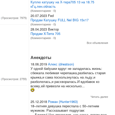
Куплю катушку на Х-тера705 13 на 18.75
кГц.лен.область
(
Комментариев - 0
)
20.07.2023 Fed
е
(Просмотров: 7975)
Продам Катушку FULL Nel BIG 15x17
(
Комментариев - 0
)
28.04.2023 Виктор
Продам X-Terra 705
(
Комментариев - 0
)
Все объявления
Анекдоты
18.06.2019
Алекс (drwatson)
У одной бабушки вдруг не заладилась жизнь:
сбежала любимая черепашка,разбилась старая
крынка,и сама поскользнулась на льду,и
е
(Просмотров: 2755)
разболелась,и расхворалась.И вдобавок ко
всему,ей привезли на несколько...
Читать далее
25.12.2018
Роман (Hunter1963)
18–летняя девушка переспала с 50–летним
мужиком. Рассказывает подругам:
— Блииин! Час прелюдия, час секса, потом всю