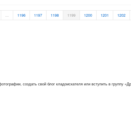
...
1196
1197
1198
1199
1200
1201
1202
отографии, создать свой блог кладоискателя или вступить в группу «Др
 клубе кладоискателей: 3, из них зарегистрированных : 0, гостей: 3, нов
печатка информации возможна только при наличии согласия администратора и 
сковая техника есть в магазинах МДРегион.
Металлоискатели на любой вкус 