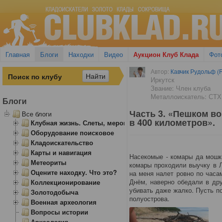
Главная
Блоги
Находки
Видео
Аукцион Клуб Клада
Фот
Автор:
Кавчик Рудольф (R
Иркутск
Звание: Член клуба
Металлоискатель: СТХ
Блоги
Часть 3. «Пешком в
Все блоги
в 400 километров».
Клубная жизнь. Слеты, мероприятия
Оборудование поисковое
Кладоискательство
Карты и навигация
Насекомые - комары да мошки
Метеориты
комары проходили выучку в 
Оцените находку. Что это?
на меня налет ровно по часам
Днём, наверно обедали в дру
Коллекционирование
убивать даже жалко. Пусть п
Золотодобыча
полуострова.
Военная археология
Вопросы истории
Археология