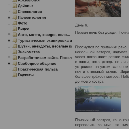
Дайвинг
Спелеология
Палеонтология
Фото
День 6.
Видео
Первая ночь без дождя. Ночна
Авто, мотто, квадро, вело...
Туристическая экипировка и снаряжение
Шутки, анекдоты, веселые картинки
Проснулся по привычки рано, 
Знакомства
небольшой ветерок, надувая
часах показывает резкое сни
Разработчикам сайта. Пожелания, замечания.
стоянки, пока дождь не лив
Свободное общение
устроился на узком галечном
Практическая польза
почти отвесный склон. Шир
Гаджеты
большее трёхсот метров. Неб
до моего костра.
Привычный завтрак, каша кон
перевалить за мыс, за ни