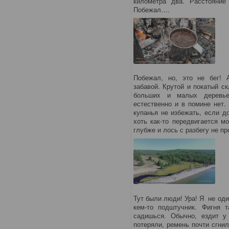
километра два. Расстояние
Побежал….
Побежал, но, это не бег! 
забавой. Крутой и покатый с
больших и малых деревье
естественно и в помине нет.
купанья не избежать, если д
хоть как-то передвигается м
глубже и лось с разбегу не п
Тут были люди! Ура! Я не оди
кем-то подштучник. Фигня т
садишься. Обычно, ездит у
потеряли, ремень почти сгнил