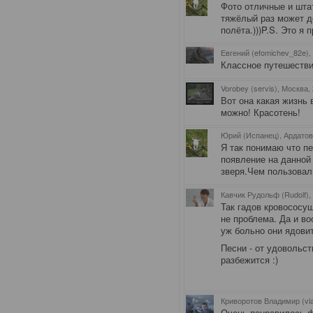
Фото отличные и шта
тяжёлый раз может д
полёта.)))P.S. Это я 
Евгений (efomichev_82e),
Классное путешестви
Vorobey (servis), Москва
,
Вот она какая жизнь 
можно! Красотень!
Юрий (Испанец), Ардато
Я так понимаю что п
появление на данной 
зверя.Чем пользовал
Кавчик Рудольф (Rudolf),
Так гадов кровососущ
не проблема. Да и в
уж больно они ядов
Песни - от удовольств
разбежится :)
Криворотов Владимир (vla
Очень понравилось ф