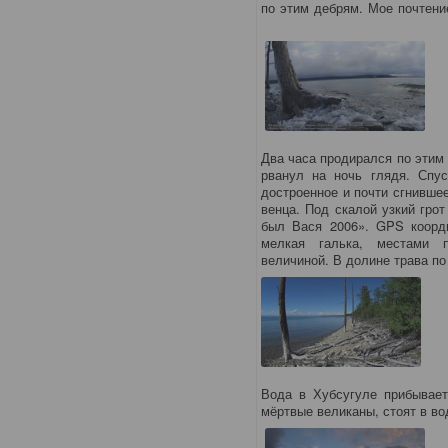
по этим дебрям. Мое почтени
Два часа продирался по этим 
рванул на ночь глядя. Спу
достроенное и почти сгнившее
венца. Под скалой узкий гро
был Вася 2006». GPS коорди
мелкая галька, местами 
величиной. В долине трава п
Вода в Хубсугуле прибывает
мёртвые великаны, стоят в в