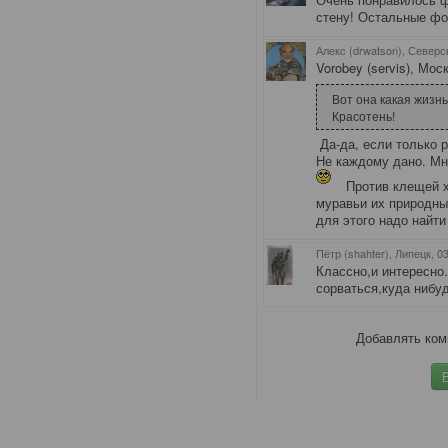
стену! Остальные фот
Алекс (drwatson), Северс
Vorobey (servis), Мос
Вот она какая жизнь
Красотень!
Да-да, если только р
Не каждому дано. Мн
Против клещей хо
муравьи их природный
для этого надо найти
Пётр (shahter), Липецк
, 0
Классно,и интересно
сорваться,куда нибуд
Добавлять ком