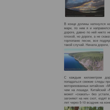
В конце долины наткнулся н
мари, по ним я и направилс
дороге, давно по ней никто н
плохой, но дороги, а не скак
горлопаню песни, все подря
такой случай. Начала доро
С каждым километром дор
попадаться свежие следы пр
моторизованных китайских «М
чем на лошади. Китайский «М
может «скакать» без устали
загоняют на них скот, ездят 
лет через 5-10 всадник на ко