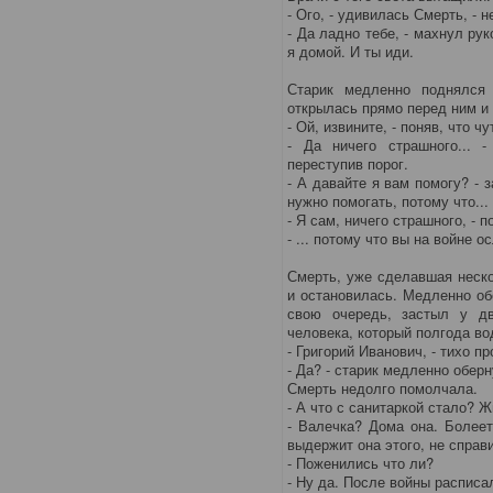
- Ого, - удивилась Смерть, - н
- Да ладно тебе, - махнул рук
я домой. И ты иди.
Старик медленно поднялся
открылась прямо перед ним и
- Ой, извините, - поняв, что 
- Да ничего страшного... 
переступив порог.
- А давайте я вам помогу? - 
нужно помогать, потому что...
- Я сам, ничего страшного, - 
- ... потому что вы на войне о
Смерть, уже сделавшая неско
и остановилась. Медленно об
свою очередь, застыл у д
человека, который полгода во
- Григорий Иванович, - тихо п
- Да? - старик медленно оберн
Смерть недолго помолчала.
- А что с санитаркой стало? 
- Валечка? Дома она. Болеет
выдержит она этого, не справ
- Поженились что ли?
- Ну да. После войны расписал