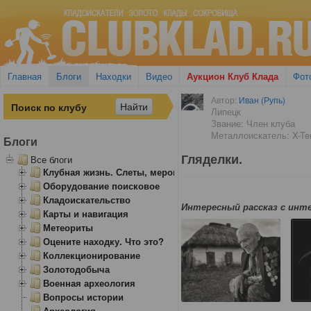
Главная
Блоги
Находки
Видео
Аукцион Клуб Клада
Фот
Автор:
Иван (Рупь)
Липецк
Звание: Член клуба
Металлоискатель: X-Ter
Блоги
Гляделки.
Все блоги
Клубная жизнь. Слеты, мероприятия
Оборудование поисковое
Кладоискательство
Интересный рассказ с ин
Карты и навигация
Метеориты
Оцените находку. Что это?
Коллекционирование
Золотодобыча
Военная археология
Вопросы истории
Археология