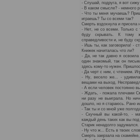
- Слушай, подруга, я вот сижу
- В каком смысле? - немного 
- Что ты меня мучаешь? Приш
играешь? Ты со всеми так?
Смерть вздохнула и присела н
- Нет, не со всеми. Только с
буду скрывать. К тому 
справедливости и, не буду ск
- Ишь ты, как заговорила! - с
Книжек начиталась что ли?
- Да, не так давно я освоила
один знакомый, так он письм
здесь кому-то нужен. Пришлос
- Да черт с ним, с чтением. 
- Ну, весело же... - удивил
вещами на выход. Несправедли
- А если человек постоянно в
- Ждать, - пожала плечами С
ни разу не выиграла. Но нич
дошло, но я стараюсь. Рано и
- Так ты и со мной уже полго
- Скучный вы какой-то, - м
каждый день таких как вы под 
Старик ненадолго задумался.
- Ну что ж... Есть в твоих сл
Смерть заерзала на скамейке,