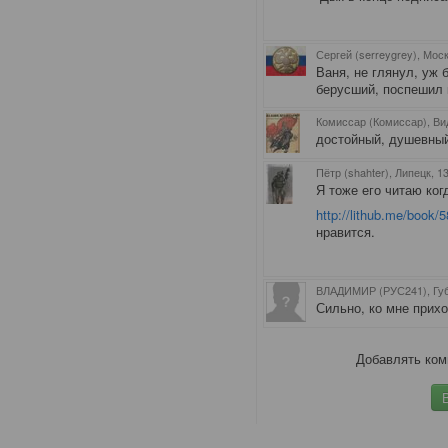
Сергей (serreygrey), Мос
Ваня, не глянул, уж 
берусший, поспешил 
Комиссар (Комиссар), Ви
достойный, душевный 
Пётр (shahter), Липецк
, 1
Я тоже его читаю ког
http://lithub.me/book/
нравится.
ВЛАДИМИР (РУС241), Гу
Сильно, ко мне прих
Добавлять ком