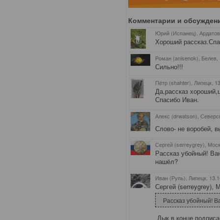
Комментарии и обсужден
Юрий (Испанец), Ардато
Хороший рассказ.Спа
Роман (anisenok), Белев
,
Сильно!!!
Пётр (shahter), Липецк
, 1
Да,рассказ хороший,ц
Спасибо Иван.
Алекс (drwatson), Северс
Слово- не воробей, в
Сергей (serreygrey), Мос
Рассказ убойный! Ва
нашёл?
Иван (Рупь), Липецк
, 13.
Сергей (serreygrey), 
Рассказ убойный! В
Дык в конце подписан