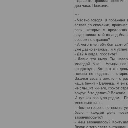
- Давайте. Правила прежние - 
два часа. Поехали...
***
- Честно говоря, я поражена
вствая со скамейки, произнес
всех, которые я предлага
выдерживал мой взгляд боль
совсем не страшно?
- А чего мне тебя бояться-то?
уже давно знакомы, и я успел
- Да? А когда, простите?
- Давно это было. Ты, наве
молодой был... Немцы нас
продохнуть. Вот и в тот ден
головы не поднять, - старик
Вжался весь в землю - страш
наша бежит - Валечка. Я ей к
не слышит ничего, грохот стр
вокруг. Что делать? Вскочил, 
И тут как рвануло рядом... П
меня смотришь.
- Честно говоря, не помню у
было - каждый день новые
закончилось-то?
- Чем закончилось? Контузи
Врачи с того света вытащили.