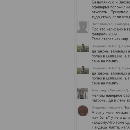
Безымянную и Заозёр
офицерья положили-
откопать...Прикуплю
туда,скажу,если что
Duch (Komrad), Балларат
Про это написано в 
февраль 2009.
Тема старая как мир
Владимир (ilich601), Карг
да законы законами а
попёр в милицию ,а т
себе на память.
Владимир (ilich601), Карг
да законы законами а
попёр в милицию ,а т
себе на память.
Александр (Aleksandr77),
ментам наверное баб
патроны, да и лень в
Владимир (dengavv), Пав
А вот у меня кинжал 
ним быть? у него дли
каждому.Что тоже сд
Найдешь лапти, напя