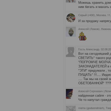
Можешь хранить дома
ним бегать и махать 
Серый (r430), Москва
, 11
И за продажу напряг
Алексей (Ломов), Нижне
Гость Александр
, 02.08.2
Вот на сегодняшний 
СВЕТИТЬ* такого рода
*ПОГРОМЧЕ МОЛЧАТЬ
ЗАКОНАДАТЕЛЕЙ в на
*ЭТИ* придумали , то
ПУЩАТЬ* !!!.... Ииди
.... Так мы на своей
ОБЕТОВАННОЙ* ???! -
Алексей Сергеевич (Лёли
найденная сабля - это
Че то напутал гражд
misha (godsendmish), Тве