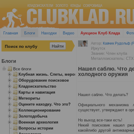
Главная
Блоги
Находки
Видео
Аукцион Клуб Клада
Фот
Автор:
Кавчик Рудольф (R
Иркутск
Звание: Член клуба
Металлоискатель: СТХ
Блоги
Нашел саблю. Что д
Все блоги
холодного оружия
Клубная жизнь. Слеты, мероприятия
Оборудование поисковое
Кладоискательство
Карты и навигация
Нашел саблю. Что делать?
Метеориты
Оцените находку. Что это?
Официального механизма л
существует, утверждают в ор
Коллекционирование
Золотодобыча
Но выход все-таки есть!
Военная археология
Некий поисковик нашел рж
Вопросы истории
какойлибо другой антикварны
Археология