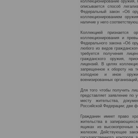
коллекционирование оружия, 
описывается способ легали
Федеральный закон «Об ору
коллекционированием оружи
наличие у него соответствую
Коллекцией признается о
коллекционирования и прев
Федерального закона «Об ор
любого из видов гражданског
требуется получения лице
гражданского оружия, при
лицензий. В целях коллекци
запрещенное к обороту на т
холодное и иное оружи
военизированных организаций
Для того чтобы получить ли
представляет заявление по 
месту жительства, докуме
Российской Федерации; две ф
Гражданин имеет право хр
жительства в запирающихс
ящиках из высокопрочных 
железом. Действующее зако
государственного контроля 