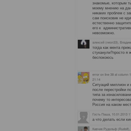
знакомые, которым ты
моему мнению на дан
никаких проблем с з
сам поисковик не иди
естественно защитить
его к административн
невозможно.
алексей (neon33), Влади
тогда как мента при
стуканули?просто я 
беспокоюсь
error on line 38 at column
21:14
Ситуаций миллион и 
после перестройки по
типа за изнасиловани
почему то интересова
Россия на каком мест
Гость Паша
, 10.01.2013 1
а что делать если к
Кавчик Рудольф (Rudolf),