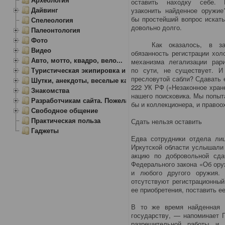
оставить находку себе.
Дайвинг
узаконить найденное оружие
бы простейший вопрос искат
Спелеология
довольно долго.
Палеонтология
Фото
Как оказалось, в зако
Видео
обязанность регистрации хол
Авто, мотто, квадро, вело...
механизма легализации рари
Туристическая экипировка и снаряжение
по сути, не существует. И
пресловутой сабли? Сдавать 
Шутки, анекдоты, веселые картинки
222 УК РФ («Незаконное хран
Знакомства
нашего поисковика. Мы попыт
Разработчикам сайта. Пожелания, замечания.
бы и коллекционера, и правоо
Свободное общение
Практическая польза
Сдать нельзя оставить
Гаджеты
Едва сотрудники отдела ли
Иркутской области услышали 
акцию по добровольной сда
Федерального закона «Об ору
и любого другого оружия.
отсутствуют регистрационны
ее приобретения, поставить е
В то же время найденная 
государству, — напоминает Г
разрешительной работы и 