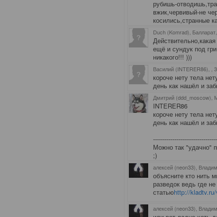
рубишь-отводишь,тра
вжик,червивый-не че
косились,странные ка
Duch (Komrad), Балларат
Действительно,какая 
ещё и сундук под гри
никакого!!! )))
Василий (INTERER86),
, 
короче нету тела не
день как нашёл и забыл
Дмитрий (ddd_moscow), 
INTERER86
короче нету тела не
день как нашёл и забыл
--------------------------------
Можно так "удачно" п
;)
алексей (neon33), Влади
объясните кто нить м
разведок ведь где не
статью
http://kladtv.r
алексей (neon33), Влади
или вот,ладно хоть д