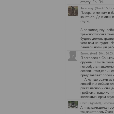
ответу. ГЫ-ГЫ.
Александр (Sanek07), Пс
Поверьте ментам и б
заняться. Да и лишни
глупо.
А по холодняку: сей
транспортировка так
будете демонстратив
чего вам не будет. Н
ленивой полиции раб
Виктор (bvn2160),
, 30.03
Я согласен с Санько
оружие.Если ты хоче
потребуется знакомые
оставиш там,если нет
представляет собой н
....А лучше возми и
спокойна а сейчас в
руках итопор и спица
проблема- надо хотя 
коллекционером ору
Олег (Olgerd70), Березни
А я,мужики,делал се
так,захотелось.Очень