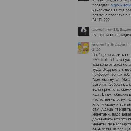
посадили
http://kladt
накопиться за год.п
вот тебе повестка в
БЫТЬ???
алексей (neon33), Влади
ну что ни кто юриди
error on line 38 at column
21:35
В обще не лазить по
КАК БЫТЬ ! Это нужн
там копают архи (или
туда. Жадность к доб
прибором, то как теб
"светлый путь". Мак
выгонит. Собрал ман
если приехала, скажи
ищу. Будут обыскива
что то звенело, ну п
ключи найду и все в
сам будешь твердить
монетами, надо доказ
доказывать что это к
монеты, по наследств
себе оставил полиции