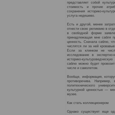
представляет собой культур
стоимость и прочие атриб
сохранения историко-культу
услуга недешево.
Есть и другой, менее затра
отнести свою реликвию в отд
в свободной форме заявле
принадлежащая мне сабля пр
ценность. Сначала саблю, что
числятся ли за ней кровавые
Если за клинком не числи
исследование в экспертно-
историко-культуроведческую
саблю можно будет провозит
числе и самолетом.
Вообще, информация, котору
противоречива. Например, 
политехнического универс
культурной ценностью — мес
музее.
Как стать коллекционером
Однако существует еще од