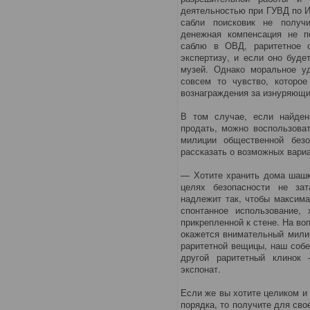
деятельностью при ГУВД по И
сабли поисковик не получ
денежная компенсация не по
саблю в ОВД, раритетное о
экспертизу, и если оно буд
музей. Однако моральное у
совсем то чувство, которое
вознаграждения за изнуряющи
В том случае, если найде
продать, можно воспользова
милиции общественной безо
рассказать о возможных вари
— Хотите хранить дома шашк
целях безопасности не зат
надлежит так, чтобы максима
спонтанное использование,
прикрепленной к стене. На воп
окажется внимательный милиц
раритетной вещицы, наш собе
другой раритетный клинок
экспонат.
Если же вы хотите целиком и
порядка, то получите для св