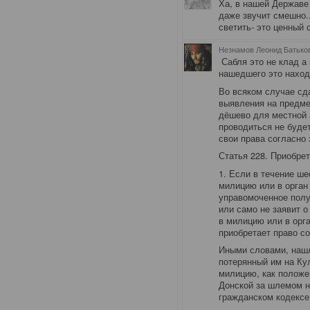
Ха, в нашей Державе
даже звучит смешно..
светить- это ценный 
Незнамов Леонид Батьков
Сабля это не клад а
нашедшего это наход
Во всяком случае сда
выявления на предмет
дёшево для местной 
проводиться не будет
свои права согласно
Статья 228. Приобре
1. Если в течение ше
милицию или в орган
управомоченное полу
или само не заявит 
в милицию или в орг
приобретает право со
Иными словами, нашл
потерянный им на Кул
милицию, как положе
Донской за шлемом не
гражданском кодексе 