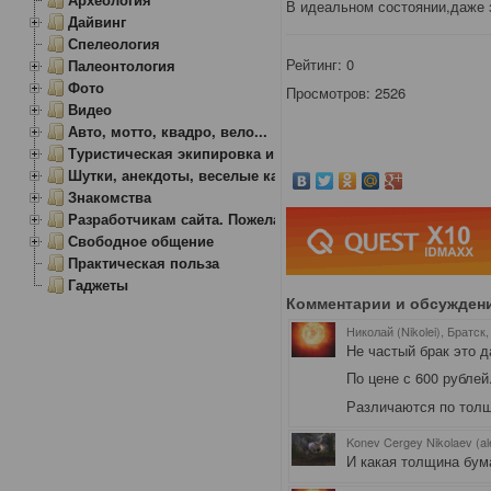
В идеальном состоянии,даже з
Дайвинг
Спелеология
Рейтинг:
0
Палеонтология
Фото
Просмотров: 2526
Видео
Авто, мотто, квадро, вело...
Туристическая экипировка и снаряжение
Шутки, анекдоты, веселые картинки
Знакомства
Разработчикам сайта. Пожелания, замечания.
Свободное общение
Практическая польза
Гаджеты
Комментарии и обсужден
Николай (Nikolei), Братск
Не частый брак это д
По цене с 600 рублей
Различаются по толщ
Konev Cergey Nikolaev (al
И какая толщина бум