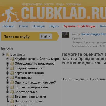
Главная
Блоги
Находки
Видео
Аукцион Клуб Клада
Фот
Автор:
Konev Cergey Niko
Иркутск
Звание: Еще не опред
Металлоискатель: ACE
Блоги
Помогите оценить? П
Все блоги
частый брак,не ров
Клубная жизнь. Слеты, мероприятия
состоянии,даже заги
Оборудование поисковое
Кладоискательство
Карты и навигация
Метеориты
Помогите оценить? Про банкно
Оцените находку. Что это?
Коллекционирование
Золотодобыча
Военная археология
Вопросы истории
Археология