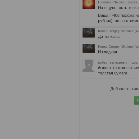
Николай (Nikolei), Братск
На ощупь: есть тонка
Ваша Г-406 похожа на
рублях), но на стоим
Konev Cergey Nikolaev (al
Да тонкая...
Konev Cergey Nikolaev (al
И гладкая.
роберт валерьевич (raban
бывает тонкая пятнис
толстая бумага
Добавлять ком