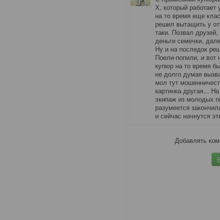
Х, который работает 
на то время еще клас
решил вытащить у от
таки. Позвал друзей,
деньги семечки, дале
Ну и на последок ре
Поели-попили, и вот
купюр на то время б
не долго думая вызв
мол тут мошенничест
картинка другая... Н
экипаж из молодых п
разумеется закончила
и сейчас начнутся эт
Добавлять ком