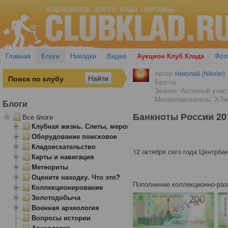
Главная
Блоги
Находки
Видео
Аукцион Клуб Клада
Фот
Автор:
Николай (Nikolei)
Братск
Звание: Активный учас
Металлоискатель: X-Ter
Блоги
Банкноты России 20
Все блоги
Клубная жизнь. Слеты, мероприятия
Оборудование поисковое
Кладоискательство
12 октября сего года Центрба
Карты и навигация
Метеориты
Оцените находку. Что это?
Пополнение коллекционно-раз
Коллекционирование
Золотодобыча
Военная археология
Вопросы истории
Археология