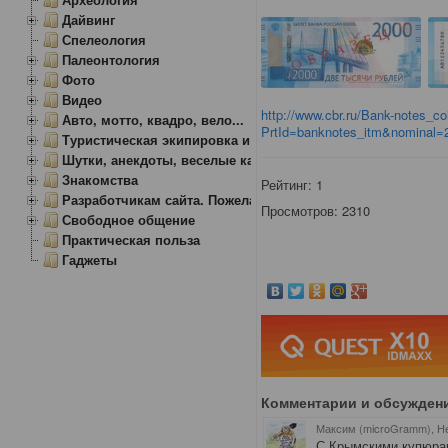
Дайвинг
Спелеология
Палеонтология
Фото
Видео
http://www.cbr.ru/Bank-notes_c
Авто, мотто, квадро, вело...
PrtId=banknotes_itm&nominal=
Туристическая экипировка и снаряжение
Шутки, анекдоты, веселые картинки
Знакомства
Рейтинг:
1
Разработчикам сайта. Пожелания, замечания.
Просмотров: 2310
Свободное общение
Практическая польза
Гаджеты
Комментарии и обсужден
Максим (microGramm), Н
С Крымскими купюрам