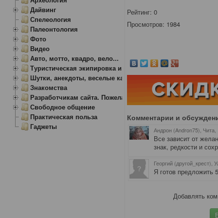
Дайвинг
Рейтинг:
0
Спелеология
Просмотров: 1984
Палеонтология
Фото
Видео
Авто, мотто, квадро, вело...
Туристическая экипировка и снаряжение
Шутки, анекдоты, веселые картинки
Знакомства
Разработчикам сайта. Пожелания, замечания.
Свободное общение
Практическая польза
Комментарии и обсужден
Гаджеты
Андрон (Andron75), Чита
,
Все зависит от жела
знак, редкости и сохр
Георгий (другой_крест), 
Я готов предложить 
Добавлять ком