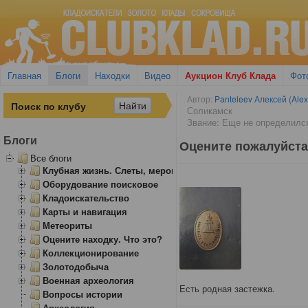
Главная
Блоги
Находки
Видео
Аукцион Клуб Клада
Фот
Автор:
Panteleev Алексей (Ale
Соликамск
Звание: Еще не определилс
Блоги
Оцените пожалуйста
Все блоги
Клубная жизнь. Слеты, мероприятия
Оборудование поисковое
Кладоискательство
Карты и навигация
Метеориты
Оцените находку. Что это?
Коллекционирование
Золотодобыча
Военная археология
Есть родная застежка.
Вопросы истории
Археология