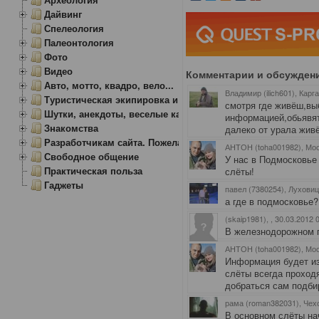
Дайвинг
Спелеология
Палеонтология
Фото
Видео
Комментарии и обсужден
Авто, мотто, квадро, вело...
Владимир (ilich601), Карг
Туристическая экипировка и снаряжение
смотря где живёш,вы
Шутки, анекдоты, веселые картинки
информацией,обьявят
Знакомства
далеко от урала жив
Разработчикам сайта. Пожелания, замечания.
АНТОН (toha001982), Мо
Свободное общение
У нас в Подмосковье
Практическая польза
слёты!
Гаджеты
павел (7380254), Лухови
а где в подмосковье?
(skaip1981),
, 30.03.2012 
В железнодорожном г
АНТОН (toha001982), Мо
Информация будет изв
слёты всегда проходя
добраться сам подби
рама (roman382031), Чех
В основном слёты на