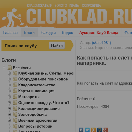
Главная
Блоги
Находки
Видео
Аукцион Клуб Клада
Фот
Автор:
(skaip1981)
Звание: Еще не определилс
Как попасть на слёт
Блоги
напарника.
Все блоги
Клубная жизнь. Слеты, мероприятия
Оборудование поисковое
Как попасть на слёт кладоиск
Кладоискательство
Карты и навигация
Метеориты
Рейтинг:
0
Оцените находку. Что это?
Просмотров: 4204
Коллекционирование
Золотодобыча
Военная археология
Вопросы истории
Археология